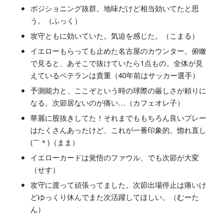
ポジショニング抜群。地味だけど相当効いてたと思
う。（ふっく）
攻守ともに効いていた。気迫を感じた。（こまる）
イエローもらっても止めた名古屋のカウンター。俯瞰
で見ると、あそこで抜けていたら1点もの。全体が見
えているベテランは貴重（40年前はサッカー選手）
予測能力と、ここぞという時の球際の厳しさが頼りに
なる。次節居ないのが痛い…（カフェオレ子）
華麗に股抜きしてた！それまでももちろん良いプレー
はたくさんあったけど、これが一番印象的。惚れ直し
(´˘`＊)（まま）
イエローカードは覚悟のファウル、でも次節が大変
（せす）
攻守に渡って頑張ってました。次節出場停止は痛いけ
どゆっくり休んでまた次活躍してほしい。（むーた
ん）