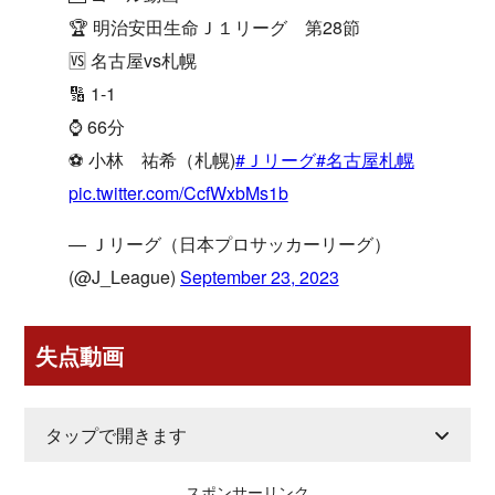
🏆 明治安田生命Ｊ１リーグ 第28節
🆚 名古屋vs札幌
🔢 1-1
⌚️ 66分
⚽️ 小林 祐希（札幌)
#Ｊリーグ
#名古屋札幌
pic.twitter.com/CcfWxbMs1b
— Ｊリーグ（日本プロサッカーリーグ）
(@J_League)
September 23, 2023
失点動画
タップで開きます
スポンサーリンク