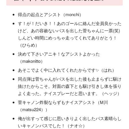
得点の起点とアシスト（monchi）
す！が！だいき！！あのゴールに絡んだ全員良かった
けど、あの容赦ないパスを出した菅ちゃんに一票(笑)
しんどい時間にめっちゃ走ってくれてありがとう！
（ひらめ）
決めて下さいアニキ！なアシストよかった
（makonitto）
あそこでよく中に入れてくれたからです✨（はれ）
同点弾は菅ちゃんがパスを出した後も止まらずに駆け
抜けたからこそ。対面の森下とも駆け引きし体を張り
よく走った。ナイスプレーだと思います。（ヘッジ）
菅キャノン炸裂ならずもナイスアシスト（M川
（matsu224））
俺が出すって感じに思いきりよく出したパス素晴らし
いキャノンパスでした！（ナオ☆）