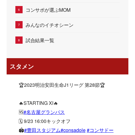
コンサポが選ぶMOM
みんなのイチオシーン
試合結果一覧
スタメン
🏆2023明治安田生命J1リーグ 第28節🏆
🔥STARTING XI🔥
🆚
#名古屋グランパス
🗓 9/23 16:00キックオフ
🏟
#豊田スタジアム
#consadole
#コンサドー