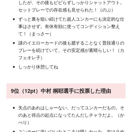
したが、その後もビビらずしっかりシャットアウト。
セットプレーでの存在感も見せられた！（のぶ）
ずっと裏を狙い続けてた超人ユンカーにも決定的な仕
事はさせず。有休有効に使ってコンディション整え
て！（まっさー）
謎のイエローカードの後も臆することなく普段通りの
プレーを続けていて、その安定感が素晴らしい！（カ
フェオレ子）
しっかり休憩してね
9位（12pt）中村 桐耶選手に投票した理由
失点のあれはしゃーない、だってユンカーだもの。そ
のあと得点の起点になってたんだしチャラだよ。（か
ぺり）
ユンカーに追いついたところは惜しかった。次は止め