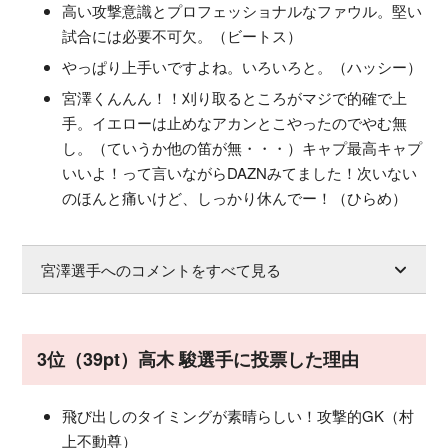
高い攻撃意識とプロフェッショナルなファウル。堅い
試合には必要不可欠。（ビートス）
やっぱり上手いですよね。いろいろと。（ハッシー）
宮澤くんんん！！刈り取るところがマジで的確で上
手。イエローは止めなアカンとこやったのでやむ無
し。（ていうか他の笛が無・・・）キャプ最高キャプ
いいよ！って言いながらDAZNみてました！次いない
のほんと痛いけど、しっかり休んでー！（ひらめ）
宮澤選手へのコメントをすべて見る
3位（39pt）高木 駿選手に投票した理由
飛び出しのタイミングが素晴らしい！攻撃的GK（村
上不動尊）