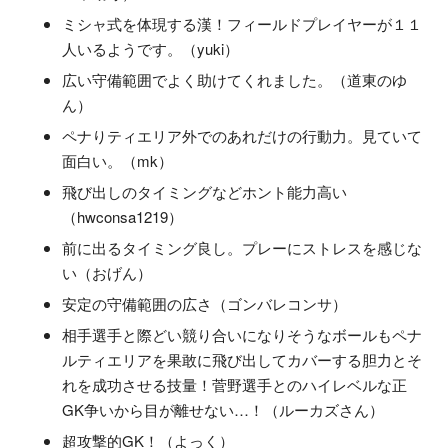
ミシャ式を体現する漢！フィールドプレイヤーが１１
人いるようです。（yuki）
広い守備範囲でよく助けてくれました。（道東のゆ
ん）
ペナりティエリア外でのあれだけの行動力。見ていて
面白い。（mk）
飛び出しのタイミングなどホント能力高い
（hwconsa1219）
前に出るタイミング良し。プレーにストレスを感じな
い（おげん）
安定の守備範囲の広さ（ゴンバレコンサ）
相手選手と際どい競り合いになりそうなボールもペナ
ルティエリアを果敢に飛び出してカバーする胆力とそ
れを成功させる技量！菅野選手とのハイレベルな正
GK争いから目が離せない…！（ルーカズさん）
超攻撃的GK！（よっく）