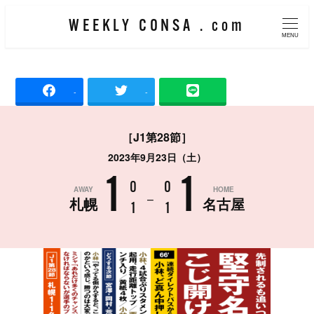
メ
WEEKLY CONSA . com
イ
MENU
ン
コ
-
-
ン
テ
［J1第28節］
ン
2023年9月23日（土）
ツ
1
1
へ
0
0
AWAY
HOME
–
札幌
名古屋
移
1
1
動