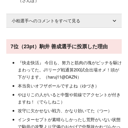
（さんぽ）
小柏選手へのコメントをすべて見る
7位（23pt）駒井 善成選手に投票した理由
『快走快活』 今日も、努力と筋肉の塊がピッチを駆け
まわってた。J1リーグ戦通算200試合出場オメ！頭が
下がります。（haruj11@DAZN）
本当良いオフザボールですよね（ゆづき）
やはりこの人がいると中盤や前線でアクセントが付き
ますね！（でらしねこ）
攻守に欠かせない戦力、かなり効いてた（つー）
インターセプトが素晴らしかったし荒野がいない状態
で駒井の攻撃より守備のおかげで中盤抜かれづらかっ