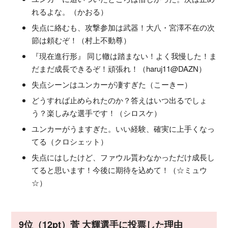
れるよな。（かおる）
失点に絡むも、攻撃参加は武器！大八・宮澤不在の次
節は頼むぞ！（村上不動尊）
『現在進行形』 同じ轍は踏まない！よく我慢した！ま
だまだ成長できるぞ！頑張れ！（haruj11@DAZN）
失点シーンはユンカーが凄すぎた（こーきー）
どうすれば止められたのか？答えはいつ出るでしょ
う？楽しみな選手です！（シロスケ）
ユンカーがうますぎた。いい経験、確実に上手くなっ
てる（クロシェット）
失点にはしたけど、ファウル貰わなかっただけ成長し
てると思います！今後に期待を込めて！（☆ミュウ
☆）
9位（12pt）菅 大輝選手に投票した理由