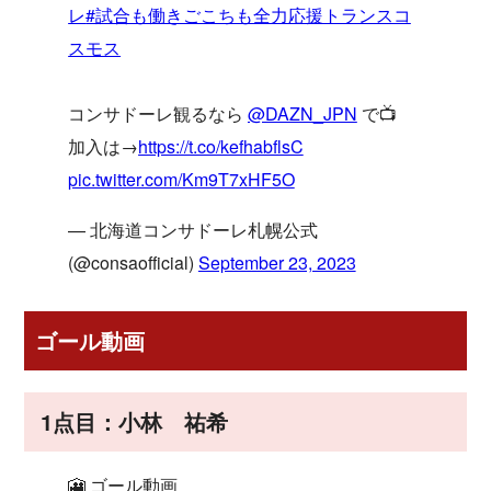
レ
#試合も働きごこちも全力応援トランスコ
スモス
コンサドーレ観るなら
@DAZN_JPN
で📺
加入は→
https://t.co/kefhabflsC
pic.twitter.com/Km9T7xHF5O
— 北海道コンサドーレ札幌公式
(@consaofficial)
September 23, 2023
ゴール動画
1点目：小林 祐希
🎦 ゴール動画