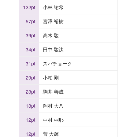
122pt
小林 祐希
57pt
宮澤 裕樹
39pt
高木 駿
34pt
田中 駿汰
31pt
スパチョーク
29pt
小柏 剛
23pt
駒井 善成
13pt
岡村 大八
12pt
中村 桐耶
12pt
菅 大輝