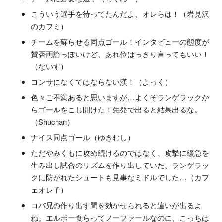
こういう選手を待ってたんだよ、オレらは！（岩見沢
のカフミ）
チームを蘇らせる同点ゴール！インタビューの態度が
賛否両論っぽいけど、あれ位はっきり言ってもいい！
（ないす）
コンサになくてはならない漢！（よっく）
色々ご不満あると思いますが…よくぞランゲラックか
らゴールをこじ開けた！先発で出ると結果出るな。
（Shuchan）
ナイス同点ゴール（ゆきむし）
ただやみくもに攻め続けるのではなく、攻撃に緩急を
生み出し試合のリズムを作り出していた。ランゲラッ
クに防がれたシュートも見事なミドルでした…（カフ
ェオレ子）
コバ兄の作り出す間を効かせられると違いが出るよ
ね。エルボー食らってノーファールなのに、こっちは