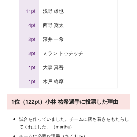
11pt
浅野 雄也
4pt
西野 奨太
2pt
深井 一希
2pt
ミラン トゥチッチ
1pt
大森 真吾
1pt
木戸 柊摩
1位（122pt）小林 祐希選手に投票した理由
試合を作っていました。チームに落ち着きをもたらし
てくれました。（martha）
チームに必要な選手（ちくわ〜）