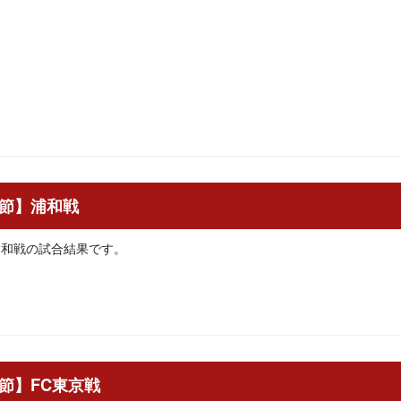
34節】浦和戦
】浦和戦の試合結果です。
33節】FC東京戦