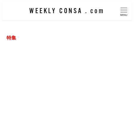
メ
WEEKLY CONSA . com
イ
MENU
ン
コ
特集
ン
テ
ン
ツ
へ
移
動