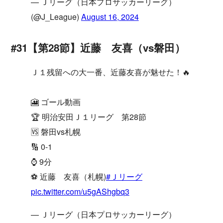
— Ｊリーグ（日本プロサッカーリーグ）
(@J_League)
August 16, 2024
#31【第28節】近藤 友喜（vs磐田）
Ｊ１残留への大一番、近藤友喜が魅せた！🔥
🎦 ゴール動画
🏆 明治安田Ｊ１リーグ 第28節
🆚 磐田vs札幌
🔢 0-1
⌚️ 9分
⚽️ 近藤 友喜（札幌)
#Ｊリーグ
pic.twitter.com/u5gAShgbq3
— Ｊリーグ（日本プロサッカーリーグ）