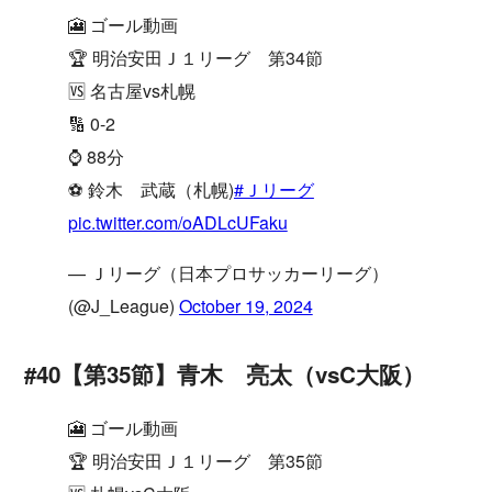
🎦 ゴール動画
🏆 明治安田Ｊ１リーグ 第34節
🆚 名古屋vs札幌
🔢 0-2
⌚️ 88分
⚽️ 鈴木 武蔵（札幌)
#Ｊリーグ
pic.twitter.com/oADLcUFaku
— Ｊリーグ（日本プロサッカーリーグ）
(@J_League)
October 19, 2024
#40【第35節】青木 亮太（vsC大阪）
🎦 ゴール動画
🏆 明治安田Ｊ１リーグ 第35節