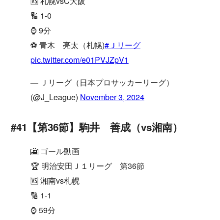
🆚 札幌vsC大阪
🔢 1-0
⌚️ 9分
⚽️ 青木 亮太（札幌)
#Ｊリーグ
pic.twitter.com/e01PVJZpV1
— Ｊリーグ（日本プロサッカーリーグ）
(@J_League)
November 3, 2024
#41【第36節】駒井 善成（vs湘南）
🎦 ゴール動画
🏆 明治安田Ｊ１リーグ 第36節
🆚 湘南vs札幌
🔢 1-1
⌚️ 59分