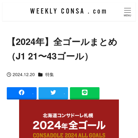
メ
WEEKLY CONSA . com
イ
MENU
ン
コ
【2024年】全ゴールまとめ
ン
テ
（J1 21〜43ゴール）
ン
ツ
カテゴリー
2024.12.20
特集
投稿日
へ
移
-
-
動