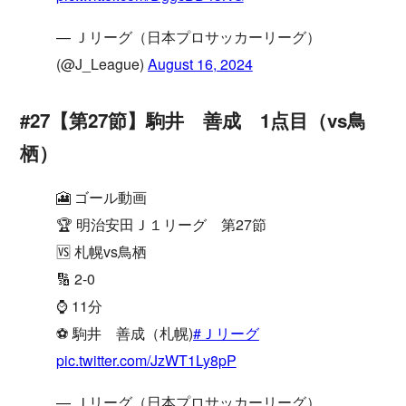
— Ｊリーグ（日本プロサッカーリーグ）
(@J_League)
August 16, 2024
#27【第27節】駒井 善成 1点目（vs鳥
栖）
🎦 ゴール動画
🏆 明治安田Ｊ１リーグ 第27節
🆚 札幌vs鳥栖
🔢 2-0
⌚️ 11分
⚽️ 駒井 善成（札幌)
#Ｊリーグ
pic.twitter.com/JzWT1Ly8pP
— Ｊリーグ（日本プロサッカーリーグ）