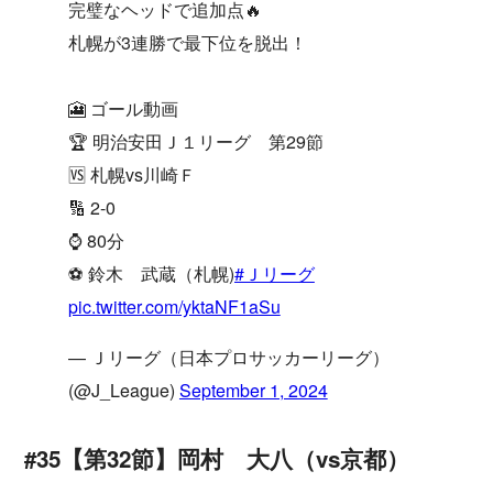
完璧なヘッドで追加点🔥
札幌が3連勝で最下位を脱出！
🎦 ゴール動画
🏆 明治安田Ｊ１リーグ 第29節
🆚 札幌vs川崎Ｆ
🔢 2-0
⌚️ 80分
⚽️ 鈴木 武蔵（札幌)
#Ｊリーグ
pic.twitter.com/yktaNF1aSu
— Ｊリーグ（日本プロサッカーリーグ）
(@J_League)
September 1, 2024
#35【第32節】岡村 大八（vs京都）