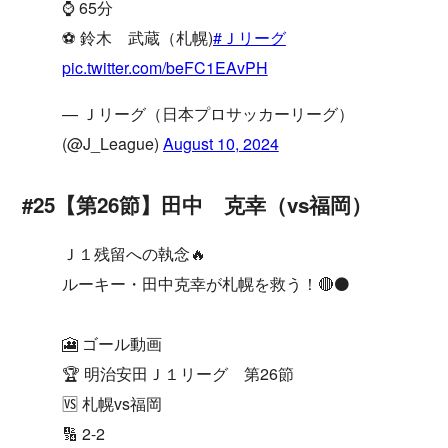
⌚️ 65分
⚽️ 鈴木 武蔵（札幌)
#Ｊリーグ
pic.twitter.com/beFC1EAvPH
— Ｊリーグ（日本プロサッカーリーグ）
(@J_League)
August 10, 2024
#25【第26節】田中 克幸（vs福岡）
Ｊ１残留への執念🔥
ルーキー・田中克幸が札幌を救う！🔴⚫️
🎦 ゴール動画
🏆 明治安田Ｊ１リーグ 第26節
🆚 札幌vs福岡
🔢 2-2