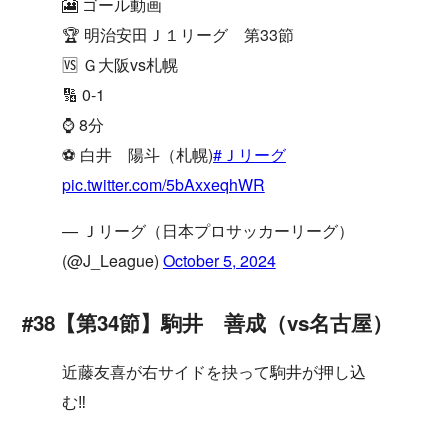
🎦 ゴール動画
🏆 明治安田Ｊ１リーグ 第33節
🆚 Ｇ大阪vs札幌
🔢 0-1
⌚️ 8分
⚽️ 白井 陽斗（札幌)
#Ｊリーグ
pic.twitter.com/5bAxxeqhWR
— Ｊリーグ（日本プロサッカーリーグ）
(@J_League)
October 5, 2024
#38【第34節】駒井 善成（vs名古屋）
近藤友喜が右サイドを抉って駒井が押し込
む‼️