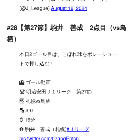
(@J_League)
August 16, 2024
#28【第27節】駒井 善成 2点目（vs鳥
栖）
本日2ゴール目は、こぼれ球をボレーシュー
トで押し込む！
🎦 ゴール動画
🏆 明治安田Ｊ１リーグ 第27節
🆚 札幌vs鳥栖
🔢 3-0
⌚️ 16分
⚽️ 駒井 善成（札幌)
#Ｊリーグ
pic.twitter.com/07apqEbtcn