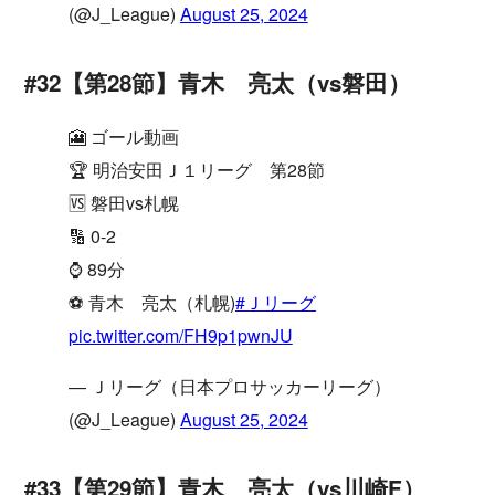
(@J_League)
August 25, 2024
#32【第28節】青木 亮太（vs磐田）
🎦 ゴール動画
🏆 明治安田Ｊ１リーグ 第28節
🆚 磐田vs札幌
🔢 0-2
⌚️ 89分
⚽️ 青木 亮太（札幌)
#Ｊリーグ
pic.twitter.com/FH9p1pwnJU
— Ｊリーグ（日本プロサッカーリーグ）
(@J_League)
August 25, 2024
#33【第29節】青木 亮太（vs川崎F）