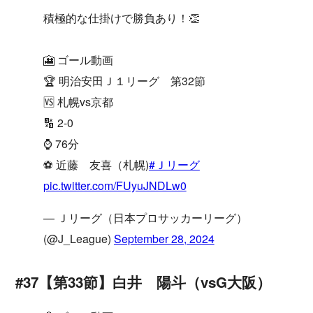
積極的な仕掛けで勝負あり！👏
🎦 ゴール動画
🏆 明治安田Ｊ１リーグ 第32節
🆚 札幌vs京都
🔢 2-0
⌚️ 76分
⚽️ 近藤 友喜（札幌)
#Ｊリーグ
pic.twitter.com/FUyuJNDLw0
— Ｊリーグ（日本プロサッカーリーグ）
(@J_League)
September 28, 2024
#37【第33節】白井 陽斗（vsG大阪）