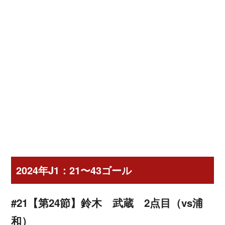
2024年J1：21〜43ゴール
#21【第24節】鈴木 武蔵 2点目（vs浦
和）