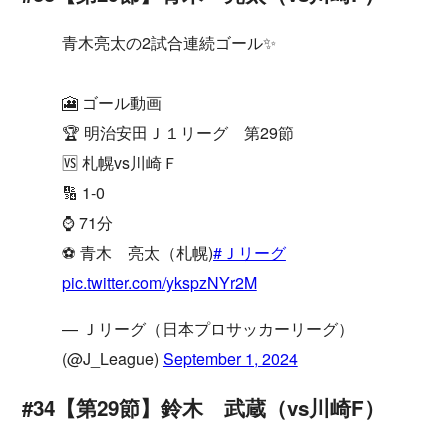
青木亮太の2試合連続ゴール✨
🎦 ゴール動画
🏆 明治安田Ｊ１リーグ 第29節
🆚 札幌vs川崎Ｆ
🔢 1-0
⌚️ 71分
⚽️ 青木 亮太（札幌)
#Ｊリーグ
pic.twitter.com/ykspzNYr2M
— Ｊリーグ（日本プロサッカーリーグ）
(@J_League)
September 1, 2024
#34【第29節】鈴木 武蔵（vs川崎F）