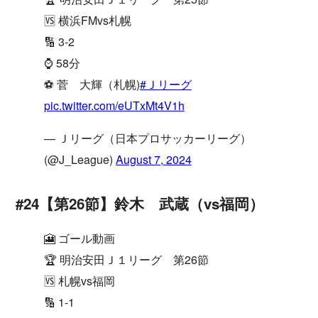
🆚 横浜FMvs札幌
🔢 3-2
⌚️ 58分
⚽️ 菅 大輝（札幌)
#Ｊリーグ
pic.twitter.com/eUTxMt4V1h
— Ｊリーグ（日本プロサッカーリーグ）
(@J_League)
August 7, 2024
#24【第26節】鈴木 武蔵（vs福岡）
🎦 ゴール動画
🏆 明治安田Ｊ１リーグ 第26節
🆚 札幌vs福岡
🔢 1-1