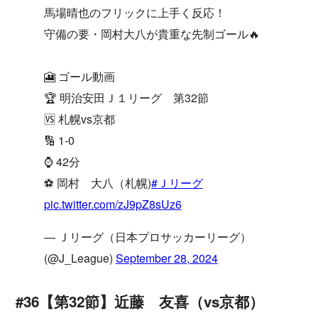
馬場晴也のフリックに上手く反応！
守備の要・岡村大八が貴重な先制ゴール🔥
🎦 ゴール動画
🏆 明治安田Ｊ１リーグ 第32節
🆚 札幌vs京都
🔢 1-0
⌚️ 42分
⚽️ 岡村 大八（札幌)
#Ｊリーグ
pic.twitter.com/zJ9pZ8sUz6
— Ｊリーグ（日本プロサッカーリーグ）
(@J_League)
September 28, 2024
#36【第32節】近藤 友喜（vs京都）