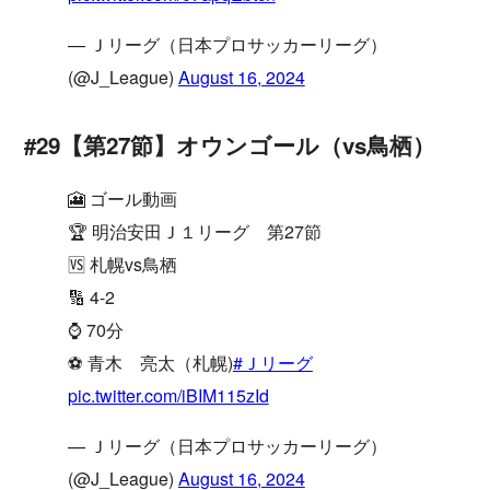
— Ｊリーグ（日本プロサッカーリーグ）
(@J_League)
August 16, 2024
#29【第27節】オウンゴール（vs鳥栖）
🎦 ゴール動画
🏆 明治安田Ｊ１リーグ 第27節
🆚 札幌vs鳥栖
🔢 4-2
⌚️ 70分
⚽️ 青木 亮太（札幌)
#Ｊリーグ
pic.twitter.com/iBIM115zId
— Ｊリーグ（日本プロサッカーリーグ）
(@J_League)
August 16, 2024