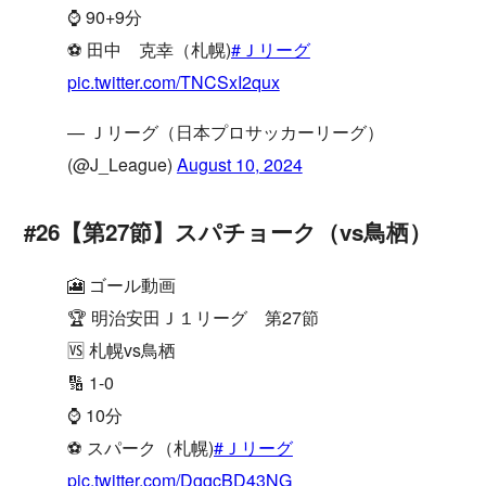
⌚️ 90+9分
⚽️ 田中 克幸（札幌)
#Ｊリーグ
pic.twitter.com/TNCSxI2qux
— Ｊリーグ（日本プロサッカーリーグ）
(@J_League)
August 10, 2024
#26【第27節】スパチョーク（vs鳥栖）
🎦 ゴール動画
🏆 明治安田Ｊ１リーグ 第27節
🆚 札幌vs鳥栖
🔢 1-0
⌚️ 10分
⚽️ スパーク（札幌)
#Ｊリーグ
pic.twitter.com/DggcBD43NG