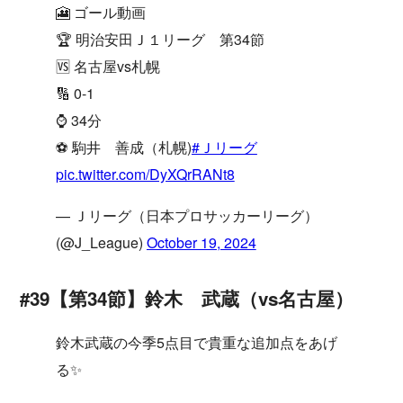
🎦 ゴール動画
🏆 明治安田Ｊ１リーグ 第34節
🆚 名古屋vs札幌
🔢 0-1
⌚️ 34分
⚽️ 駒井 善成（札幌)
#Ｊリーグ
pic.twitter.com/DyXQrRANt8
— Ｊリーグ（日本プロサッカーリーグ）
(@J_League)
October 19, 2024
#39【第34節】鈴木 武蔵（vs名古屋）
鈴木武蔵の今季5点目で貴重な追加点をあげ
る✨️