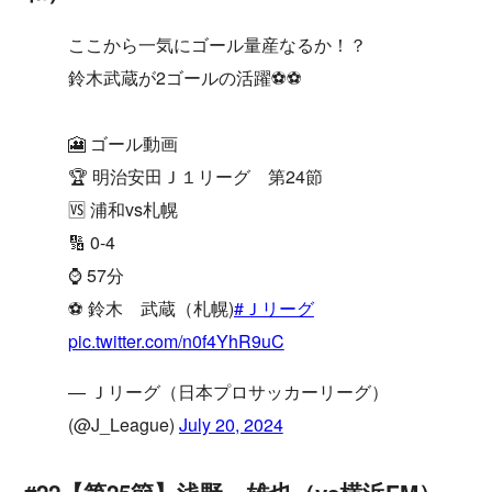
ここから一気にゴール量産なるか！？
鈴木武蔵が2ゴールの活躍⚽⚽
🎦 ゴール動画
🏆 明治安田Ｊ１リーグ 第24節
🆚 浦和vs札幌
🔢 0-4
⌚️ 57分
⚽️ 鈴木 武蔵（札幌)
#Ｊリーグ
pic.twitter.com/n0f4YhR9uC
— Ｊリーグ（日本プロサッカーリーグ）
(@J_League)
July 20, 2024