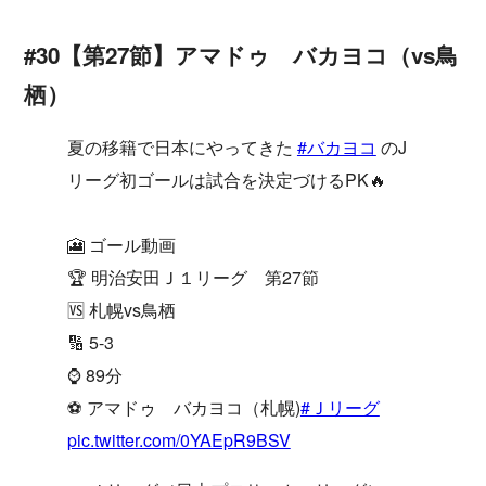
#30【第27節】アマドゥ バカヨコ（vs鳥
栖）
夏の移籍で日本にやってきた
#バカヨコ
のJ
リーグ初ゴールは試合を決定づけるPK🔥
🎦 ゴール動画
🏆 明治安田Ｊ１リーグ 第27節
🆚 札幌vs鳥栖
🔢 5-3
⌚️ 89分
⚽️ アマドゥ バカヨコ（札幌)
#Ｊリーグ
pic.twitter.com/0YAEpR9BSV