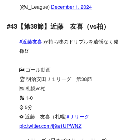
(@J_League)
December 1, 2024
#43【第38節】近藤 友喜（vs柏）
#近藤友喜
が持ち味のドリブルを遺憾なく発
揮👏
🎦 ゴール動画
🏆 明治安田Ｊ１リーグ 第38節
🆚 札幌vs柏
🔢 1-0
⌚️ 5分
⚽️ 近藤 友喜（札幌)
#Ｊリーグ
pic.twitter.com/tj9a1UPWNZ