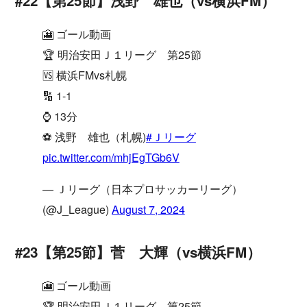
#22【第25節】浅野 雄也（vs横浜FM）
🎦 ゴール動画
🏆 明治安田Ｊ１リーグ 第25節
🆚 横浜FMvs札幌
🔢 1-1
⌚️ 13分
⚽️ 浅野 雄也（札幌)
#Ｊリーグ
pic.twitter.com/mhjEgTGb6V
— Ｊリーグ（日本プロサッカーリーグ）
(@J_League)
August 7, 2024
#23【第25節】菅 大輝（vs横浜FM）
🎦 ゴール動画
🏆 明治安田Ｊ１リーグ 第25節