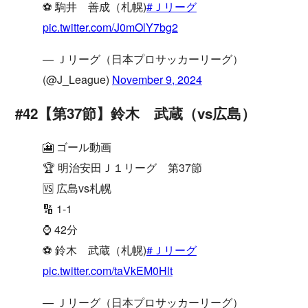
⚽️ 駒井 善成（札幌)
#Ｊリーグ
pic.twitter.com/J0mOlY7bg2
— Ｊリーグ（日本プロサッカーリーグ）
(@J_League)
November 9, 2024
#42【第37節】鈴木 武蔵（vs広島）
🎦 ゴール動画
🏆 明治安田Ｊ１リーグ 第37節
🆚 広島vs札幌
🔢 1-1
⌚️ 42分
⚽️ 鈴木 武蔵（札幌)
#Ｊリーグ
pic.twitter.com/taVkEM0Hlt
— Ｊリーグ（日本プロサッカーリーグ）