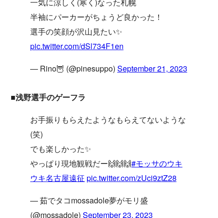
一気に涼しく(寒く)なった札幌
半袖にパーカーがちょうど良かった！
選手の笑顔が沢山見たい✨
pic.twitter.com/dSl734F1en
— Rino🦉 (@pinesuppo)
September 21, 2023
■浅野選手のゲーフラ
お手振りもらえたようなもらえてないような
(笑)
でも楽しかった✨
やっぱり現地観戦だー🙌🙌🙌
#モッサのウキ
ウキ名古屋遠征
pic.twitter.com/zUci9ztZ28
— 茹でタコmossadole夢がモリ盛
(@mossadole)
September 23, 2023