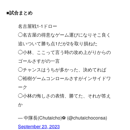
■試合まとめ
名古屋戦1-1ドロー
◯名古屋の得意なゲーム運びになりそこ良く
追いついて勝ち点1だが2を取り損ねた
◯小林、ここって言う時の攻め上がりからの
ゴールさすがの一言
◯チャンスはうちが多かった、決めてれば
◯裕樹ゲームコンロールさすがインサイドワ
ーク
◯小林の悔しさの表情、勝てた、それが答え
か
— 中隊長(Chutaicho)⚽️ (@chutaichoconsa)
September 23, 2023