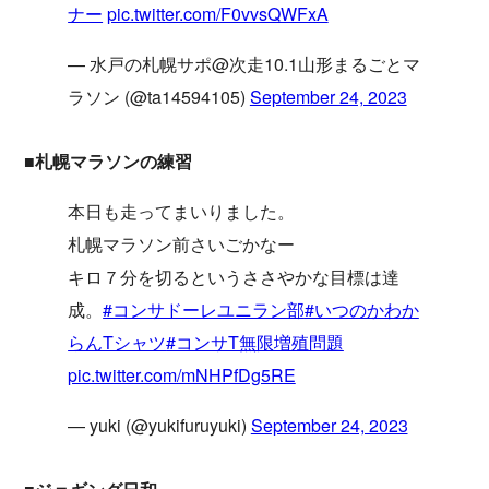
ナー
pic.twitter.com/F0vvsQWFxA
— 水戸の札幌サポ@次走10.1山形まるごとマ
ラソン (@ta14594105)
September 24, 2023
■札幌マラソンの練習
本日も走ってまいりました。
札幌マラソン前さいごかなー
キロ７分を切るというささやかな目標は達
成。
#コンサドーレユニラン部
#いつのかわか
らんTシャツ
#コンサT無限増殖問題
pic.twitter.com/mNHPfDg5RE
— yuki (@yukifuruyuki)
September 24, 2023