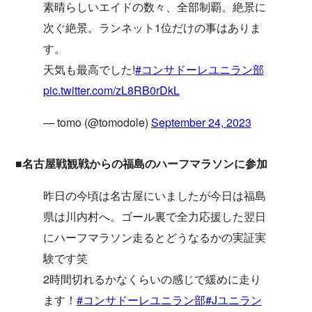
素晴らしいエイドの数々、全部制覇。絶景に
次ぐ絶景。ランネット1位だけの事はありま
す。
天気も最高でした!
#コンサドーレユニラン部
pic.twitter.com/zL8RB0rDkL
— tomo (@tomodole)
September 24, 2023
■名古屋戦観戦からの福島のハーフマラソンに参加
昨日の今頃は名古屋にいましたが今日は福島
県は川内村へ。ゴール裏で全力応援した翌日
にハーフマラソン走るとどうなるかの実証実
験です笑
2時間切れるかなくらいの感じで緩めに走り
ます！
#コンサドーレユニラン部
#Jユニラン