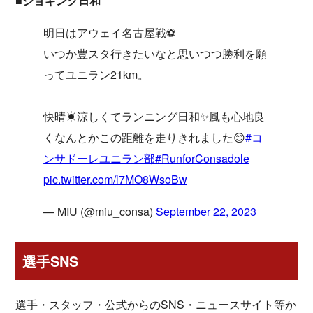
■ジョギング日和
明日はアウェイ名古屋戦⚽
いつか豊スタ行きたいなと思いつつ勝利を願
ってユニラン21km。
快晴☀涼しくてランニング日和✨風も心地良
くなんとかこの距離を走りきれました😊
#コ
ンサドーレユニラン部
#RunforConsadole
pic.twitter.com/l7MO8WsoBw
— MIU (@miu_consa)
September 22, 2023
選手SNS
選手・スタッフ・公式からのSNS・ニュースサイト等か