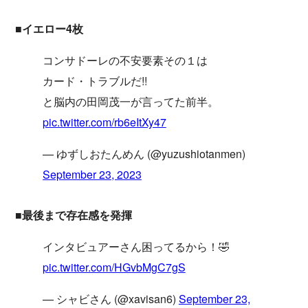
■イエロー4枚
コンサドーレの不安要素その１は
カード・トラブルだ!!
と脳内の田岡茂一が言ってた前半。
pic.twitter.com/rb6eItXy47
— ゆずしおたんめん (@yuzushiotanmen)
September 23, 2023
■最後まで存在感を発揮
インタビュアーさん困ってるから！🤣
pic.twitter.com/HGvbMgC7gS
— シャビさん (@xavisan6)
September 23,