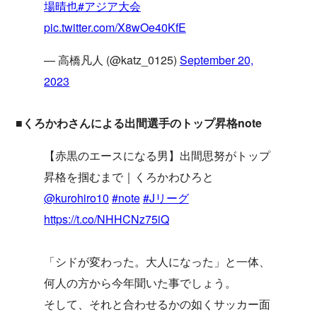
場晴也
#アジア大会
pic.twitter.com/X8wOe40KfE
— 高橋凡人 (@katz_0125)
September 20,
2023
■くろかわさんによる出間選手のトップ昇格note
【赤黒のエースになる男】出間思努がトップ
昇格を掴むまで｜くろかわひろと
@kurohiro10
#note
#Jリーグ
https://t.co/NHHCNz75iQ
「シドが変わった。大人になった」と一体、
何人の方から今年聞いた事でしょう。
そして、それと合わせるかの如くサッカー面