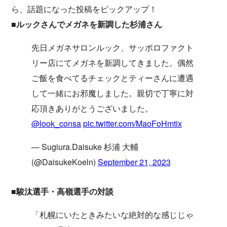
ら、話題になった投稿をピックアップ！
■ルックさんでメガネを新調した杉浦さん
先日メガネサロンルック、サッポロファクト
リー店にてメガネを新調してきました。偶然
ご飯を食べてるチェックとティーさんに遭遇
して一緒にお邪魔しました。親切で丁寧に対
応頂きありがとうございました。
@look_consa
pic.twitter.com/MaoFoHmtix
— Sugiura.Daisuke 杉浦 大輔
(@DaisukeKoeln)
September 21, 2023
■駿汰選手・高嶺選手の対談
「札幌にいたときみたいな絶対的な感じじゃ