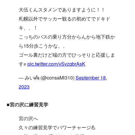
大伍くんスタメンでありますように！！
札幌以外でサッカー観るの初めてでドキド
キ、、！
こっちのバスの乗り方分からんから地下鉄か
ら15分歩こうかな、、
ゴール裏だけど端の方でひっそりと応援しま
す✊
pic.twitter.com/vSvzqbrAsK
— みい👼 (@consaMi310)
September 18,
2023
■宮の沢に練習見学
宮の沢へ
久々の練習見学でパワーチャージ💪