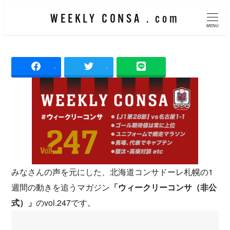
メ
WEEKLY CONSA . com
イ
MENU
ン
コ
-
-
ン
テ
ン
ツ
へ
移
動
みなさんの声を元にした、北海道コンサドーレ札幌の1
週間の動きを追うマガジン
「ウィークリーコンサ（非公
式）」
のvol.247です。