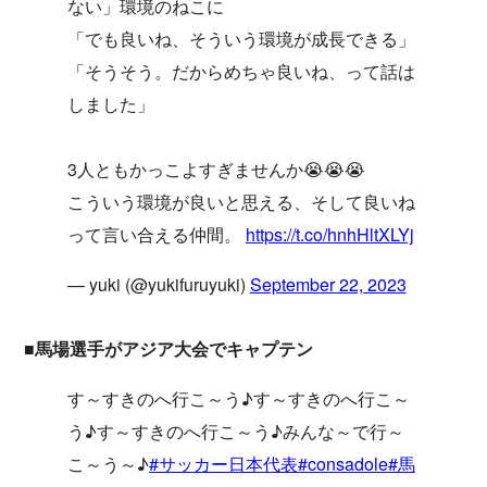
ない」環境のねこに
「でも良いね、そういう環境が成長できる」
「そうそう。だからめちゃ良いね、って話は
しました」
3人ともかっこよすぎませんか😭😭😭
こういう環境が良いと思える、そして良いね
って言い合える仲間。
https://t.co/hnhHltXLYj
— yuki (@yukifuruyuki)
September 22, 2023
■馬場選手がアジア大会でキャプテン
す～すきのへ行こ～う♪す～すきのへ行こ～
う♪す～すきのへ行こ～う♪みんな～で行～
こ～う～♪
#サッカー日本代表
#consadole
#馬