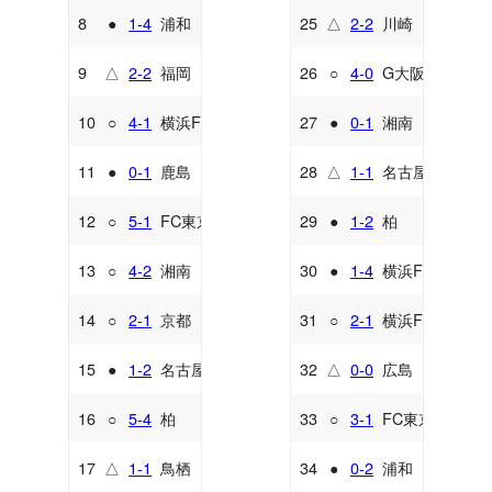
8
●
1-4
浦和
25
△
2-2
川崎
A
A
9
△
2-2
福岡
26
○
4-0
G大阪
H
H
10
○
4-1
横浜FC
27
●
0-1
湘南
A
H
11
●
0-1
鹿島
28
△
1-1
名古屋
H
A
12
○
5-1
FC東京
29
●
1-2
柏
H
H
13
○
4-2
湘南
30
●
1-4
横浜FM
A
A
14
○
2-1
京都
31
○
2-1
横浜FC
H
H
15
●
1-2
名古屋
32
△
0-0
広島
H
H
16
○
5-4
柏
33
○
3-1
FC東京
A
A
17
△
1-1
鳥栖
34
●
0-2
浦和
A
H