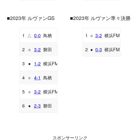
■2023年 ルヴァンGS
■2023年 ルヴァン準々決勝
1
△
0-0
鳥栖
1
○
3-2
横浜FM
A
H
2
○
3-2
磐田
2
●
0-3
横浜FM
A
A
3
●
1-2
横浜FM
A
4
○
4-1
鳥栖
H
5
○
3-2
横浜FM
H
6
●
2-3
磐田
H
スポンサーリンク