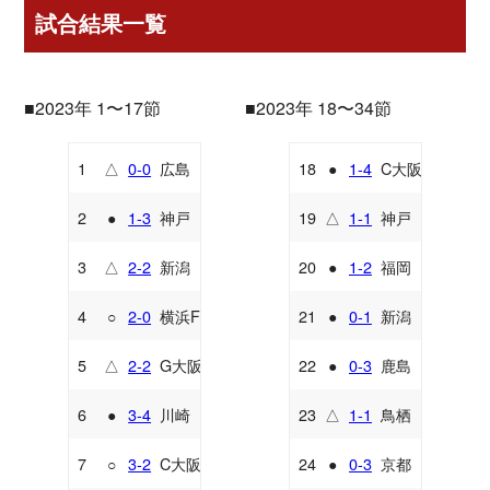
試合結果一覧
■2023年 1〜17節
■2023年 18〜34節
1
△
0-0
広島
18
●
1-4
C大阪
A
H
2
●
1-3
神戸
19
△
1-1
神戸
H
A
3
△
2-2
新潟
20
●
1-2
福岡
A
A
4
○
2-0
横浜FM
21
●
0-1
新潟
H
H
5
△
2-2
G大阪
22
●
0-3
鹿島
A
A
6
●
3-4
川崎
23
△
1-1
鳥栖
H
H
7
○
3-2
C大阪
24
●
0-3
京都
A
A