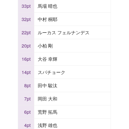
33pt
馬場 晴也
32pt
中村 桐耶
22pt
ルーカス フェルナンデス
20pt
小柏 剛
16pt
大谷 幸輝
14pt
スパチョーク
8pt
田中 駿汰
7pt
岡田 大和
6pt
荒野 拓馬
4pt
浅野 雄也