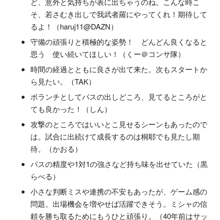
ど、意外と気持ちが表に出ちゃうのね。こんな時こ
そ、若さむき出しで我武者羅にやってくれ！期待して
るよ！（haruj11@DAZN）
守備の頑張りと積極的な姿勢！ どんどん良くなると
思う 使い続いてほしい！（くー＠コンサ隊）
時間の経過とともに良さが出て来た。次もスタートか
ら見たい。（TAK）
ボランチとしてパスの出しどころ、見てるところがと
ても良かった！（しん）
攻撃のところではいいとこ見せるシーンもあったので
は。試合に出続けて成長するのは桐耶でも見たし期
待。（かおる）
パスの精度や1対1の強さなど持ち味を出せていた（黒
らべる）
小さな判断ミスや連携の不安もあったが、ゲーム感の
問題。出場機会を増やせば活躍できそう。ミシャの信
頼を勝ち取るためにもうひと頑張り。（40年前はサッ