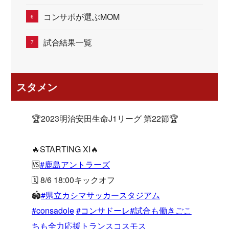
コンサポが選ぶMOM
試合結果一覧
スタメン
🏆2023明治安田生命J1リーグ 第22節🏆
🔥STARTING XI🔥
🆚
#鹿島アントラーズ
🗓 8/6 18:00キックオフ
🏟
#県立カシマサッカースタジアム
#consadole
#コンサドーレ
#試合も働きごこ
ちも全力応援トランスコスモス