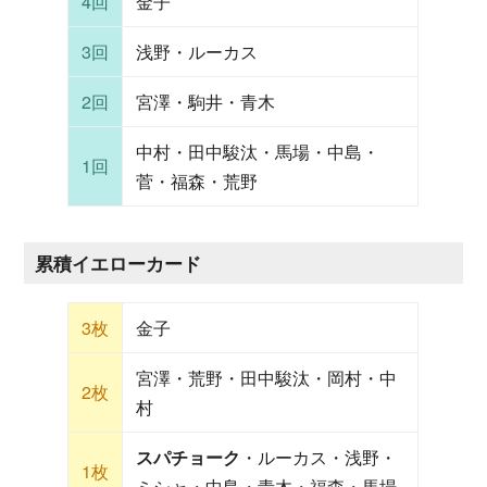
4回
金子
3回
浅野・ルーカス
2回
宮澤・駒井・青木
中村・田中駿汰・馬場・中島・
1回
菅・福森・荒野
累積イエローカード
3枚
金子
宮澤・荒野・田中駿汰・岡村・中
2枚
村
スパチョーク
・ルーカス・浅野・
1枚
ミシャ・中島・青木・福森・馬場