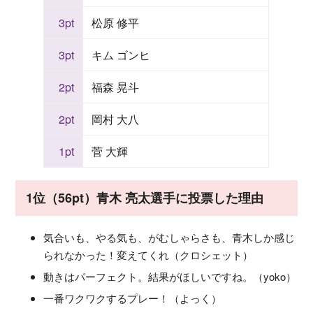
3pt
松原 修平
3pt
キム ゴンヒ
2pt
福森 晃斗
2pt
岡村 大八
1pt
菅 大輝
1位（56pt）青木 亮太選手に投票した理由
気合いも、やる気も、がむしゃらさも、青木しか感じ
られなかった！変えてくれ（クロシェット）
動きはパーフェクト。結果がほしいですね。（yoko）
一番ワクワクするプレー！（よっく）