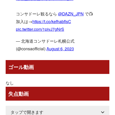
コンサドーレ観るなら
@DAZN_JPN
で📺
加入は→
https://t.co/kefhabflsC
pic.twitter.com/1pivJ7gNrS
— 北海道コンサドーレ札幌公式
(@consaofficial)
August 6, 2023
ゴール動画
なし
失点動画
タップで開きます