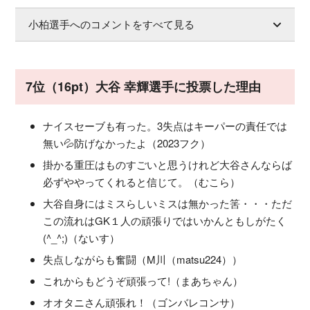
小柏選手へのコメントをすべて見る
7位（16pt）大谷 幸輝選手に投票した理由
ナイスセーブも有った。3失点はキーパーの責任では
無い💦防げなかったよ（2023フク）
掛かる重圧はものすごいと思うけれど大谷さんならば
必ずややってくれると信じて。（むこら）
大谷自身にはミスらしいミスは無かった筈・・・ただ
この流れはGK１人の頑張りではいかんともしがたく
(^_^;)（ないす）
失点しながらも奮闘（M川（matsu224））
これからもどうぞ頑張って!（まあちゃん）
オオタニさん頑張れ！（ゴンバレコンサ）