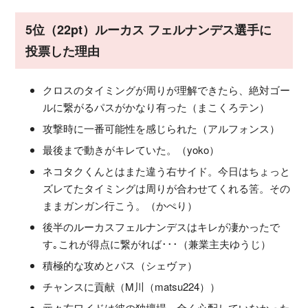
5位（22pt）ルーカス フェルナンデス選手に
投票した理由
クロスのタイミングが周りが理解できたら、絶対ゴー
ルに繋がるパスがかなり有った（まこくろテン）
攻撃時に一番可能性を感じられた（アルフォンス）
最後まで動きがキレていた。（yoko）
ネコタクくんとはまた違う右サイド。今日はちょっと
ズレてたタイミングは周りが合わせてくれる筈。その
ままガンガン行こう。（かぺり）
後半のルーカスフェルナンデスはキレが凄かったで
す｡これが得点に繋がれば･･･（兼業主夫ゆうじ）
積極的な攻めとパス（シェヴァ）
チャンスに貢献（M川（matsu224））
元々右ワイドは彼の独壇場。全く心配していなかった