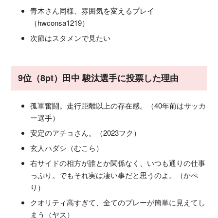
青木さん同様、雰囲気を変えるプレイ
（hwconsa1219）
次節はスタメンで見たい
9位（8pt）田中 駿汰選手に投票した理由
孤軍奮闘。走行距離以上の存在感。（40年前はサッカ
ー選手）
安定のアチョさん。（2023フク）
玄人ハダシ（むこら）
右サイドの相方が誰とか関係なく、いつも通りの仕事
っぷり。でもそれ実は凄い事だと思うのよ。（かぺ
り）
クオリティ高すぎて、全てのプレーが簡単に見えてし
まう（ヤス）