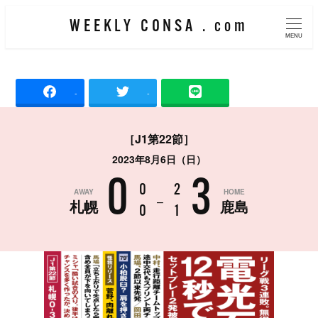
メ
WEEKLY CONSA . com
イ
MENU
ン
コ
-
-
ン
テ
［J1第22節］
ン
2023年8月6日（日）
ツ
0
3
へ
0
2
AWAY
HOME
–
札幌
鹿島
移
0
1
動