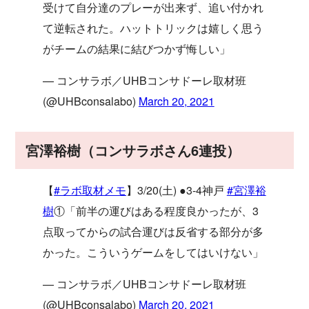
受けて自分達のプレーが出来ず、追い付かれ
て逆転された。ハットトリックは嬉しく思う
がチームの結果に結びつかず悔しい」
— コンサラボ／UHBコンサドーレ取材班
(@UHBconsalabo)
March 20, 2021
宮澤裕樹（コンサラボさん6連投）
【
#ラボ取材メモ
】3/20(土) ●3-4神戸
#宮澤裕
樹
①「前半の運びはある程度良かったが、3
点取ってからの試合運びは反省する部分が多
かった。こういうゲームをしてはいけない」
— コンサラボ／UHBコンサドーレ取材班
(@UHBconsalabo)
March 20, 2021