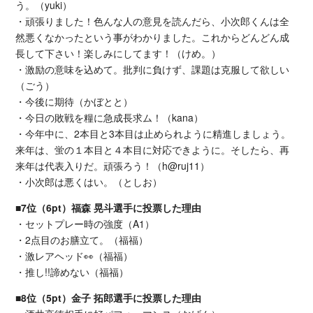
う。（yuki）
・頑張りました！色んな人の意見を読んだら、小次郎くんは全
然悪くなかったという事がわかりました。これからどんどん成
長して下さい！楽しみにしてます！（けめ。）
・激励の意味を込めて。批判に負けず、課題は克服して欲しい
（ごう）
・今後に期待（かぼとと）
・今日の敗戦を糧に急成長求ム！（kana）
・今年中に、2本目と3本目は止められように精進しましょう。
来年は、蛍の１本目と４本目に対応できように。そしたら、再
来年は代表入りだ。頑張ろう！（h@ruj11）
・小次郎は悪くはい。（としお）
■7位（6pt）福森 晃斗選手に投票した理由
・セットプレー時の強度（A1）
・2点目のお膳立て。（福福）
・激レアヘッド👀（福福）
・推し!!諦めない（福福）
■8位（5pt）金子 拓郎選手に投票した理由