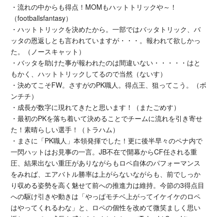
・流れの中からも得点！MOMもハットトリックや～！
（footballsfantasy）
・ハットトリックを決めたから。一部ではバッタトリック、バ
ッタの恩返しとも言われていますが・・・。報われて欲しかっ
た。（ノースキャット）
・バッタを助けた事が報われたのは間違いない・・・・・はと
もかく、ハットトリックしてるので当然（ないす）
・決めてこそFW。さすがのPK職人。得点王、狙ってこう。（ボ
ンチチ）
・成長が数字に現れてきたと思います！（またごめす）
・最初のPKを落ち着いて決めることでチームに流れを引き寄せ
た！素晴らしい選手！（トラハム）
・まさに「PK職人」本領発揮でした！更に後半早々のペナ内で
一閃ハットはお見事の一言。JB不在で開幕からCF任される重
圧、結果出ない重圧がありながらもロペ自体のパフォーマンス
をみれば、エアバトル勝率は上がらないながらも、前でしっか
り収める姿勢を高く魅せて前への推進力は維持。今節の3得点目
への駆け引きや動きは「やっぱモチベ上がってイケイケのロペ
はやってくれるわな」と、ロペの個性を改めて微笑ましく思い