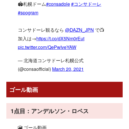
🏟️札幌ドーム
#consadole
#コンサドーレ
#spogram
コンサドーレ観るなら
@DAZN_JPN
で📺
加入は→
https://t.co/dX5Nm0rEut
pic.twitter.com/QePwIveYAW
— 北海道コンサドーレ札幌公式
(@consaofficial)
March 20, 2021
ゴール動画
1点目：アンデルソン・ロペス
🎦 ゴール動画