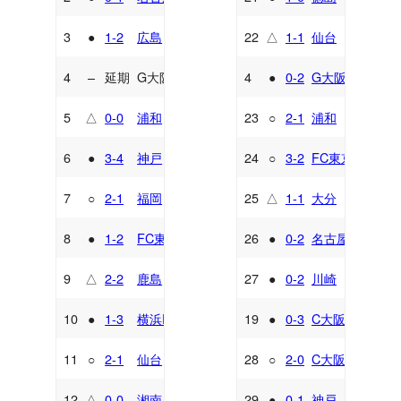
3
●
1-2
広島
22
△
1-1
仙台
A
A
4
–
延期
G大阪
4
●
0-2
G大阪
H
H
5
△
0-0
浦和
23
○
2-1
浦和
A
H
6
●
3-4
神戸
24
○
3-2
FC東京
H
H
7
○
2-1
福岡
25
△
1-1
大分
A
A
8
●
1-2
FC東京
26
●
0-2
名古屋
A
H
9
△
2-2
鹿島
27
●
0-2
川崎
H
H
10
●
1-3
横浜FM
19
●
0-3
C大阪
H
H
11
○
2-1
仙台
28
○
2-0
C大阪
H
A
12
△
0-0
湘南
29
●
0-1
神戸
A
A