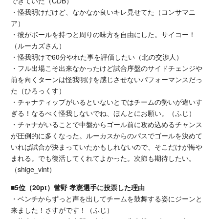
できていた（CDB）
・怪我明けだけど、なかなか良いキレ見せてた（コンサマニ
ア）
・彼がボールを持つと周りの味方を自由にした。サイコー！
（ルーカズさん）
・怪我明けで60分やれた事を評価したい（北の交渉人）
・フル出場こそ出来なかったけど試合序盤のサイドチェンジや
前を向くターンは怪我明けを感じさせないパフォーマンスだっ
た（ひろっくす）
・チャナティップがいるといないとではチームの勢いが違いす
ぎる！なるべく怪我しないでね、ほんとにお願い。（ふじ）
・チャナがいることで中盤からゴール前に攻め込めるチャンス
が圧倒的に多くなった。ルーカスからのパスでゴールを決めて
いれば試合が決まっていたかもしれないので、そこだけが悔や
まれる。でも復活してくれてよかった。次節も期待したい。
（shige_vlnt）
■5位（20pt）菅野 孝憲選手に投票した理由
・ベンチからずっと声を出してチームを鼓舞する姿にジーンと
来ました！さすがです！（ふじ）