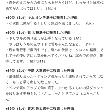
・自分のミスからの失点もあるだろうけど、しっかりと日本代
表でがんばってほしい。（おが）
■10位（3pt）キム ミンテ選手に投票した理由
・小次郎は俺が守る！という気迫を感じました。（yuki）
■10位（3pt）菅 大輝選手に投票した理由
・ドリブルの切り返しが上手くなっている（A1）
・やっぱりうちの左サイドは菅ちゃんだなぁと。（yuki）
・現在進行形で復活中です。縦への仕掛け、クロスの精度、そ
して手の使い方にも気を配ってくださいね。試合での得点、期
待してます。（h@ruj11）
■14位（2pt）中島 大嘉選手に投票した理由
・最後競り合ったヘディング強かった！逆転されてからではな
く、もっと早く出して欲しかった。
・ベンチ裏のアップで前の選手にぶつかるくらいの猛ダッシュ
を繰り返す姿勢をおじさんはちゃんと見てたよ（ぶろっこり
ん）
■15位（1pt）青木 亮太選手に投票した理由