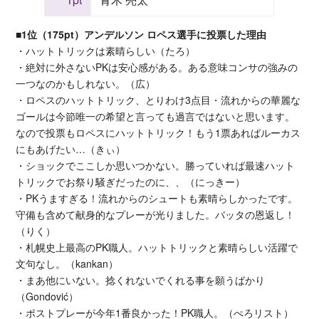
■1位（175pt）アンデルソン ロペス選手に投票した理由
・ハットトリックは素晴らしい（たろ）
・絶対に外さないPKは安心感がある。ある意味コンサの強みの
一つなのかもしれない。（広）
・ロペスのハットトリック、とりわけ3点目・流れからの華麗な
ゴールは今節唯一の希望と言っても過言ではないと思います。
なので投票もロペスにハットトリック！もう1票あればルーカス
にもあげたい…（きぃ）
・ショックでここしか思いつかない。勝っていれば最速ハット
トリックでお祭り騒ぎだったのに、、（にっきー）
・PKうますぎる！流れからのシュートも素晴らしかったです。
守備も含めて献身的なプレーが光りました。バッタの恩返し！
（りく）
・札幌史上最高のPK職人。ハットトリックと素晴らしい活躍で
文句なし。（kankan）
・まあ他にいない。捻くれないでくれる事を願うばかり
（Gondović）
・ポストプレーが今年1番良かった！PK職人。（ぺろリスト）