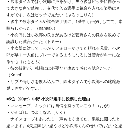
・飲水タイムでは小次郎に声をかけ、失点後はピッチに向かっ
て大きな声で鼓舞し、交代で入る選手に気合を入れる姿勢はさ
すがです。次はピッチで見たい（ぶろっこりん）
・後半の飲水タイムや試合終了後に、1番早く声がけしてて、素
晴らしかった。（nanaaki）
・小次郎には小次郎の良さがあるけど菅野さんの良さを改めて
認識した試合だった（トミー）
・小次郎に対してしっかりフォローかけてた頼れる兄貴、小次
郎が早く一人前にプレーできるようになるには菅野がキーにな
るかも（たもとふ）
・彼の技術が、札幌には必要だと改めて感じる試合だった
（Kohei）
・サブの悔しさを飲み込んで、飲水タイムで小次郎への叱咤激
励…さすがです…！
■5位（20pt）中野 小次郎選手に投票した理由
・いいセーブ、キックには自信を持っていこう！（おが）
・がんばれ、つよくなれ（りく）
・ナイスセーブもあったし、声もよく出てた。果敢に闘ったと
思います。4失点悔しい思うけど小次郎くんのせいではないと思