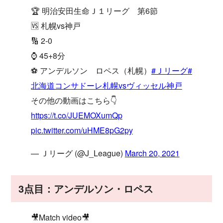
🏆 明治安田生命Ｊ１リーグ 第6節
🆚 札幌vs神戸
🔢 2-0
⌚️ 45+8分
⚽️ アンデルソン ロペス（札幌）
#Ｊリーグ
#
北海道コンサドーレ札幌vsヴィッセル神戸
その他の動画はこちら👇
https://t.co/JUEMOXumQp
pic.twitter.com/uHME8pG2py
— Ｊリーグ (@J_League)
March 20, 2021
3点目：アンデルソン・ロペス
🎥Match video🎥