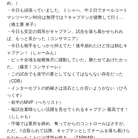
め。）
・今日も頑張っていました。ミシャへ、中２日でオールコート
マンツーマン90分は無理では？キャプテンが疲弊して行く…
（捲土重 来子）
・今日も安定の我等がキャプテン、試合を落ち着かせられれ
ば、もっと良かった（コンサマニア）
・今日も相手をしっかり抑えてた！後半崩れたけど次は頼むキ
ャプテン！（しゃーみん）
・ピッチ全域を縦横無尽に躍動していた。勝たせてあげたかっ
た。（爆音！コンサドーレ）
・この試合でも攻守の要としてなくてはならない存在だった
（CDB）
・インターセプトの的確さは流石としか言いようがない（ひろ
っくす）
・前半のMVP（ぺろリスト）
・毎試合素晴らしい活躍を見せてくれるキャプテン 最高です！
（ししゃも）
・守備では要所を締め、奪ってからのコントロールはさすが。
ただ、1点取られて以降、キャプテンとしてチームを落ち着けら
れなかったことには課題が残る。（TARNAR）