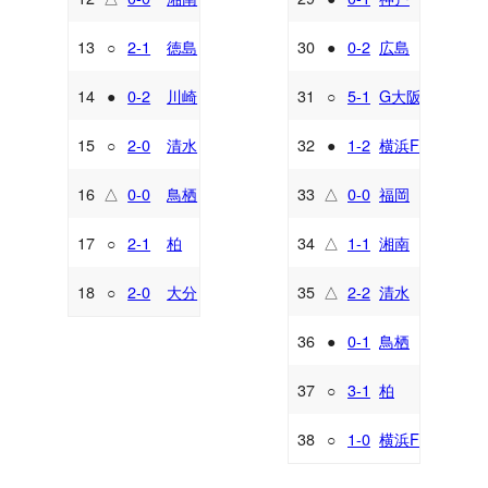
13
○
2-1
徳島
30
●
0-2
広島
A
H
14
●
0-2
川崎
31
○
5-1
G大阪
A
A
15
○
2-0
清水
32
●
1-2
横浜FM
H
A
16
△
0-0
鳥栖
33
△
0-0
福岡
H
H
17
○
2-1
柏
34
△
1-1
湘南
A
H
18
○
2-0
大分
35
△
2-2
清水
H
A
36
●
0-1
鳥栖
A
37
○
3-1
柏
H
38
○
1-0
横浜FC
A