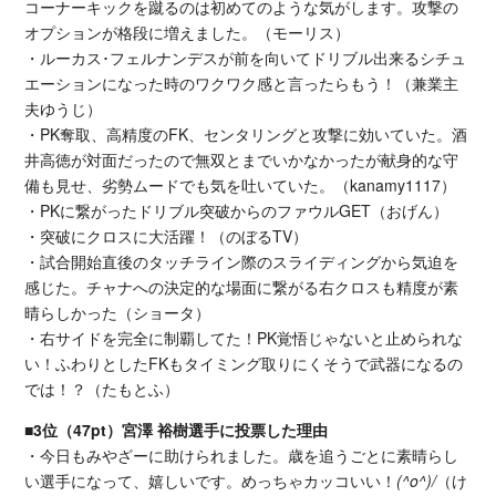
コーナーキックを蹴るのは初めてのような気がします。攻撃の
オプションが格段に増えました。（モーリス）
・ルーカス･フェルナンデスが前を向いてドリブル出来るシチュ
エーションになった時のワクワク感と言ったらもう！（兼業主
夫ゆうじ）
・PK奪取、高精度のFK、センタリングと攻撃に効いていた。酒
井高徳が対面だったので無双とまでいかなかったが献身的な守
備も見せ、劣勢ムードでも気を吐いていた。（kanamy1117）
・PKに繋がったドリブル突破からのファウルGET（おげん）
・突破にクロスに大活躍！（のぼるTV）
・試合開始直後のタッチライン際のスライディングから気迫を
感じた。チャナへの決定的な場面に繋がる右クロスも精度が素
晴らしかった（ショータ）
・右サイドを完全に制覇してた！PK覚悟じゃないと止められな
い！ふわりとしたFKもタイミング取りにくそうで武器になるの
では！？（たもとふ）
■3位（47pt）宮澤 裕樹選手に投票した理由
・今日もみやざーに助けられました。歳を追うごとに素晴らし
い選手になって、嬉しいです。めっちゃカッコいい！
(^o^)/
（け