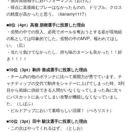
・酒井高徳相手に好パフォーマンス（おげん）
・得点に直接絡むプレーはなかったものの、ドリブル、クロス
の精度が高かったと思う。（kanamy1117）
■9位（4pt）高嶺 朋樹選手に投票した理由
・劣勢の中での投入、必死でボールを奪おうとする姿が現地組
の私としては印象的でした。劣勢の中のMVP。報われてほし
い。（広）
・当たり負けてなかったし、持ち味のターンも良かった！！好
き！！！！
■10位（3pt）駒井 善成選手に投票した理由
・チーム内の他のボランチに比べて展開力が秀でています。チ
ャナティップの交代で駒井をシャドーに上げてしまった時、3列
目から前線に供給できる人間がいなくなってしまった為に次々
にパスカットにあってしまい攻撃が機能しなくなっていまし
た。（しばふ）
・ビルドアップにおいて素晴らしい活躍！（ぺろリスト）
■10位（3pt）田中 駿汰選手に投票した理由
・この次はやってくれるはず。（としお）