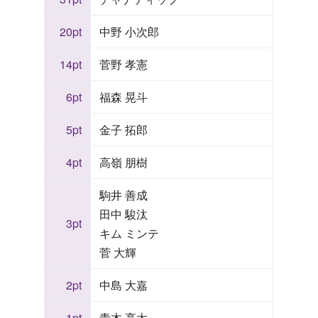
20pt
中野 小次郎
14pt
菅野 孝憲
6pt
福森 晃斗
5pt
金子 拓郎
4pt
高嶺 朋樹
駒井 善成
田中 駿汰
3pt
キム ミンテ
菅 大輝
2pt
中島 大嘉
1pt
青木 亮太