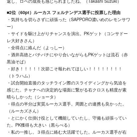
返し、ロペの成長も感じられましたね。（Takashi Suzuki）
■2位（60pt）ルーカス フェルナンデス選手に投票した理由
・気持ちを切らさずに頑張った（SAPPORO濃いめのレモンサワ
ー）
・サイドを駆け上がりチャンスを演出。PKゲット（コンサドー
レ大好きさん）
・全得点に絡んだ（よっしー）
・酒井高徳とバチバチにやり合いながらもPKゲットは流石（赤
黒油そば）
・好き！！！！！次節こそ報われてほしい！！！！！！！！
（トラハム）
・試合開始直後のタッチライン際のスライディングから気迫を
感じた。チャナへの決定的な場面に繋がる右クロスも精度が素
晴らしかった（ショータ）
・得点の半分は実質ルーカス選手。周囲との連携も良かった。
（ルーカズさん）
・とにかく仕掛け役として機能していたし、守備も頑張ってい
た。PK獲得も大きい（黒らべる）
・私の一推し。３得点に絡む大活躍でした。ルーカス選手が右