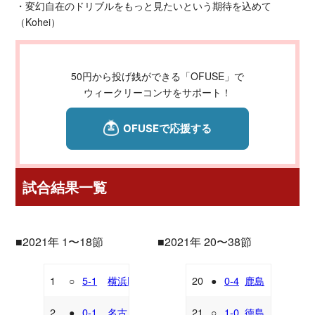
・変幻自在のドリブルをもっと見たいという期待を込めて
（Kohei）
50円から投げ銭ができる「OFUSE」で
ウィークリーコンサをサポート！
試合結果一覧
■2021年 1〜18節
■2021年 20〜38節
1
○
5-1
横浜FC
20
●
0-4
鹿島
H
A
2
●
0-1
名古屋
21
○
1-0
徳島
A
H