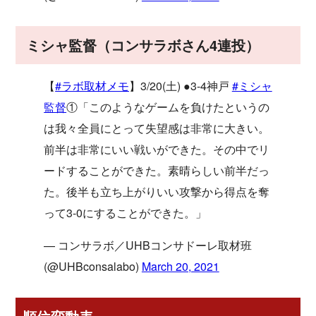
ミシャ監督（コンサラボさん4連投）
【
#ラボ取材メモ
】3/20(土) ●3-4神戸
#ミシャ
監督
①「このようなゲームを負けたというの
は我々全員にとって失望感は非常に大きい。
前半は非常にいい戦いができた。その中でリ
ードすることができた。素晴らしい前半だっ
た。後半も立ち上がりいい攻撃から得点を奪
って3-0にすることができた。」
— コンサラボ／UHBコンサドーレ取材班
(@UHBconsalabo)
March 20, 2021