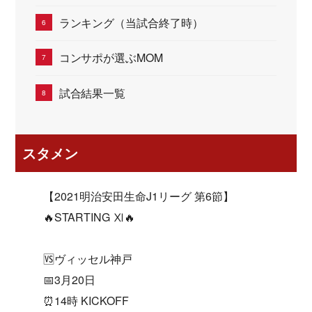
ランキング（当試合終了時）
コンサポが選ぶMOM
試合結果一覧
スタメン
【2021明治安田生命J1リーグ 第6節】
🔥STARTING Ⅺ🔥
🆚ヴィッセル神戸
📅3月20日
⏰14時 KICKOFF