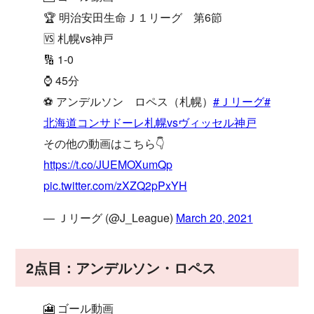
🏆 明治安田生命Ｊ１リーグ 第6節
🆚 札幌vs神戸
🔢 1-0
⌚️ 45分
⚽️ アンデルソン ロペス（札幌）
#Ｊリーグ
#
北海道コンサドーレ札幌vsヴィッセル神戸
その他の動画はこちら👇
https://t.co/JUEMOXumQp
pic.twitter.com/zXZQ2pPxYH
— Ｊリーグ (@J_League)
March 20, 2021
2点目：アンデルソン・ロペス
🎦 ゴール動画