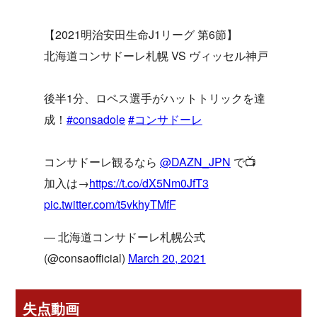
【2021明治安田生命J1リーグ 第6節】
北海道コンサドーレ札幌 VS ヴィッセル神戸
後半1分、ロペス選手がハットトリックを達
成！
#consadole
#コンサドーレ
コンサドーレ観るなら
@DAZN_JPN
で📺
加入は→
https://t.co/dX5Nm0JfT3
pic.twitter.com/t5vkhyTMfF
— 北海道コンサドーレ札幌公式
(@consaofficial)
March 20, 2021
失点動画