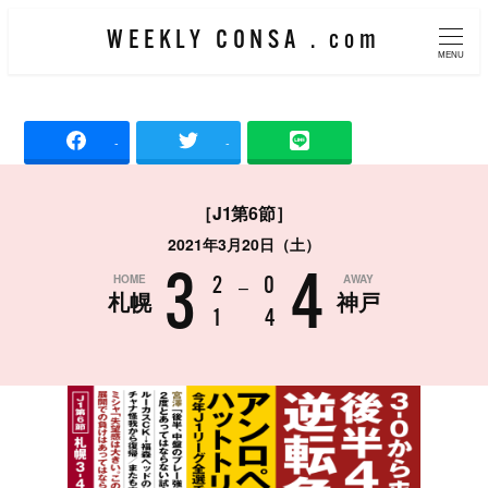
メ
WEEKLY CONSA . com
イ
MENU
ン
コ
-
-
ン
テ
［J1第6節］
ン
2021年3月20日（土）
ツ
3
4
HOME
AWAY
へ
2
–
0
札幌
神戸
移
1
4
動