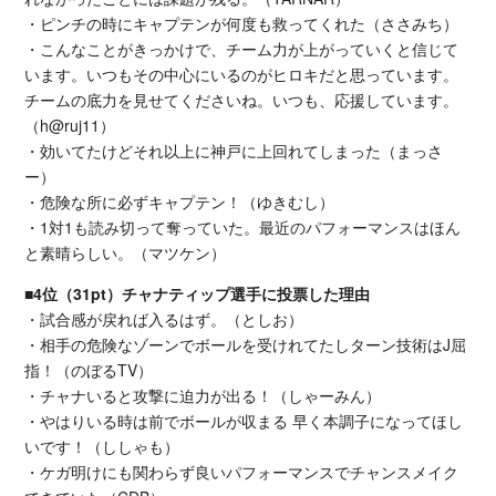
・ピンチの時にキャプテンが何度も救ってくれた（ささみち）
・こんなことがきっかけで、チーム力が上がっていくと信じて
います。いつもその中心にいるのがヒロキだと思っています。
チームの底力を見せてくださいね。いつも、応援しています。
（h@ruj11）
・効いてたけどそれ以上に神戸に上回れてしまった（まっさ
ー）
・危険な所に必ずキャプテン！（ゆきむし）
・1対1も読み切って奪っていた。最近のパフォーマンスはほん
と素晴らしい。（マツケン）
■4位（31pt）チャナティップ選手に投票した理由
・試合感が戻れば入るはず。（としお）
・相手の危険なゾーンでボールを受けれてたしターン技術はJ屈
指！（のぼるTV）
・チャナいると攻撃に迫力が出る！（しゃーみん）
・やはりいる時は前でボールが収まる 早く本調子になってほし
いです！（ししゃも）
・ケガ明けにも関わらず良いパフォーマンスでチャンスメイク