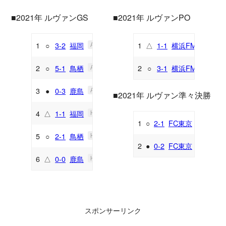
■2021年 ルヴァンGS
■2021年 ルヴァンPO
1
○
3-2
福岡
1
△
1-1
横浜FM
A
H
2
○
5-1
鳥栖
2
○
3-1
横浜FM
A
A
3
●
0-3
鹿島
A
■2021年 ルヴァン準々決勝
4
△
1-1
福岡
H
1
○
2-1
FC東京
H
5
○
2-1
鳥栖
H
2
●
0-2
FC東京
A
6
△
0-0
鹿島
H
スポンサーリンク