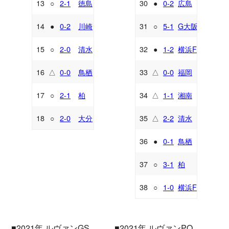
13
○
2-1
徳島
30
●
0-2
広島
A
H
14
●
0-2
川崎
31
○
5-1
G大阪
A
A
15
○
2-0
清水
32
●
1-2
横浜FM
H
A
16
△
0-0
鳥栖
33
△
0-0
福岡
H
H
17
○
2-1
柏
34
△
1-1
湘南
A
H
18
○
2-0
大分
35
△
2-2
清水
H
A
36
●
0-1
鳥栖
A
37
○
3-1
柏
H
38
○
1-0
横浜FC
A
■2021年 ルヴァンGS
■2021年 ルヴァンPO