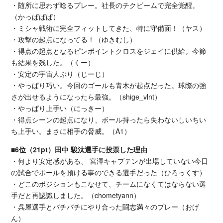
・随所に思わず唸るプレー。社長のチクビームで完全覚醒。
（かっぱぱぱ）
・ミシャ戦術に完全フィットしてきた、特に守備面！（ヤス）
・攻撃の起点になってる！（ゆきむし）
・得点の起点となるピンポイントクロスをジェイに供給。今節
も結果を残した。（くー）
・安定の宇宙人ぶり（じーじ）
・やっぱり巧い。今回のゴールも青木が起点だった。球際の強
さが出せるようになったら最強。（shige_vlnt）
・やっぱり上手い（にっきー）
・得点シーンの起点になり、ボール持ったら失わないしいちい
ち上手い。まさに相手の脅威。（A1）
■6位（21pt）田中 駿汰選手に投票した理由
・何より安定感がある、 宮澤キャプテンが出場していない今日
の試合でボールを預ける事のできる選手だった（ひろっくす）
・どこのポジションもこなせて、チームになくてはならない選
手だと再認識しました。（chometyann）
・呉屋選手とバチバチにやり合った闘志満々のプレー（おげ
ん）