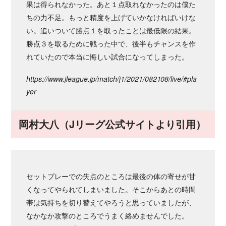
果は得られなかった。あと１点取れなかったのは僕た
ちの力不足。もっと精度を上げていかなければいけな
い。追いついて勝点１を取ったことは最低限の結果。
勝点３を取るために戦った中で、後半もチャンスを作
れていたので本当に悔しい試合になってしまった。
https://www.jleague.jp/match/j1/2021/082108/live/#pla
yer
岡村大八（Jリーグ公式サイトより引用）
セットプレーでの失点のところは最後の体の寄せが甘
くなってやられてしまいました。そこからあとの時間
帯は気持ちを切り替えてやろうと思っていましたが、
なかなか攻撃のところでうまく絡めませんでした。