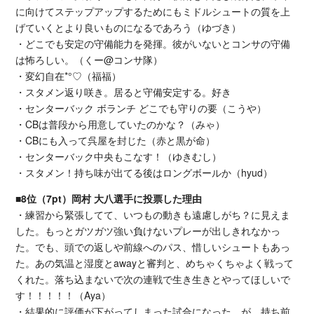
に向けてステップアップするためにもミドルシュートの質を上
げていくとより良いものになるであろう（ゆづき）
・どこでも安定の守備能力を発揮。彼がいないとコンサの守備
は怖ろしい。（くー@コンサ隊）
・変幻自在*°♡（福福）
・スタメン返り咲き。居ると守備安定する。好き
・センターバック ボランチ どこでも守りの要（こうや）
・CBは普段から用意していたのかな？（みゃ）
・CBにも入って呉屋を封じた（赤と黒が命）
・センターバック中央もこなす！（ゆきむし）
・スタメン！持ち味が出てる後はロングボールか（hyud）
■8位（7pt）岡村 大八選手に投票した理由
・練習から緊張してて、いつもの動きも遠慮しがち？に見えま
した。もっとガツガツ強い負けないプレーが出しきれなかっ
た。でも、頭での返しや前線へのパス、惜しいシュートもあっ
た。あの気温と湿度とawayと審判と、めちゃくちゃよく戦って
くれた。落ち込まないで次の連戦で生き生きとやってほしいで
す！！！！！（Aya）
・結果的に評価が下がってしまった試合になった。が、持ち前