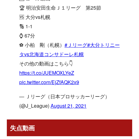
🏆 明治安田生命Ｊ１リーグ 第25節
🆚 大分vs札幌
🔢 1-1
⌚️ 67分
⚽️ 小柏 剛（札幌）
#Ｊリーグ
#大分トリニー
タvs北海道コンサドーレ札幌
その他の動画はこちら👇
https://t.co/JUEMOXLYeZ
pic.twitter.com/EjZfAQK2x9
— Ｊリーグ（日本プロサッカーリーグ）
(@J_League)
August 21, 2021
失点動画