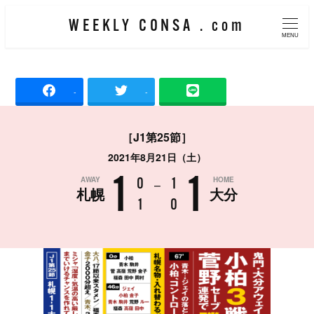
メ
WEEKLY CONSA . com
イ
MENU
ン
コ
-
-
ン
テ
［J1第25節］
ン
2021年8月21日（土）
ツ
1
1
AWAY
HOME
へ
0
–
1
札幌
大分
移
1
0
動