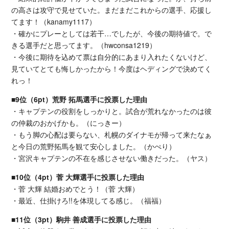
の高さは攻守で見せていた。まだまだこれからの選手、応援し
てます！（kanamy1117）
・確かにプレーとしては若干…でしたが、今後の期待値で。で
きる選手だと思ってます。（hwconsa1219）
・今後に期待を込めて票は自分的にあまり入れたくないけど、
見ていてとても悔しかったから！今度はヘディングで決めてく
れっ！
■9位（6pt）荒野 拓馬選手に投票した理由
・キャプテンの役割をしっかりと。試合が荒れなかったのは彼
の仲裁のおかげかも。（にっきー）
・もう脚の心配は要らない、札幌のダイナモが帰って来たなぁ
と今日の荒野拓馬を観て安心しました。（かぺり）
・宮沢キャプテンの不在を感じさせない働きだった。（ヤス）
■10位（4pt）菅 大輝選手に投票した理由
・菅 大輝 結婚おめでとう！（菅 大輝）
・最近、仕掛けろ!!を体現してる感じ。（福福）
■11位（3pt）駒井 善成選手に投票した理由