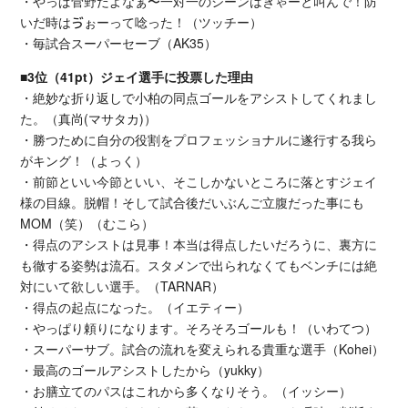
・やっぱ菅野だよなぁ〜一対一のシーンはぎゃーと叫んで！防
いだ時はゔぉーって唸った！（ツッチー）
・毎試合スーパーセーブ（AK35）
■3位（41pt）ジェイ選手に投票した理由
・絶妙な折り返しで小柏の同点ゴールをアシストしてくれまし
た。（真尚(マサタカ)）
・勝つために自分の役割をプロフェッショナルに遂行する我ら
がキング！（よっく）
・前節といい今節といい、そこしかないところに落とすジェイ
様の目線。脱帽！そして試合後だいぶんご立腹だった事にも
MOM（笑）（むこら）
・得点のアシストは見事！本当は得点したいだろうに、裏方に
も徹する姿勢は流石。スタメンで出られなくてもベンチには絶
対にいて欲しい選手。（TARNAR）
・得点の起点になった。（イエティー）
・やっぱり頼りになります。そろそろゴールも！（いわてつ）
・スーパーサブ。試合の流れを変えられる貴重な選手（Kohei）
・最高のゴールアシストしたから（yukky）
・お膳立てのパスはこれから多くなりそう。（イッシー）