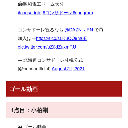
🏟昭和電工ドーム大分
#consadole
#コンサドーレ
#spogram
コンサドーレ観るなら
@DAZN_JPN
で📺
加入は→
https://t.co/sLKuCO9m0E
pic.twitter.com/uZ0dZuxmRU
— 北海道コンサドーレ札幌公式
(@consaofficial)
August 21, 2021
ゴール動画
1点目：小柏剛
🎦 ゴール動画