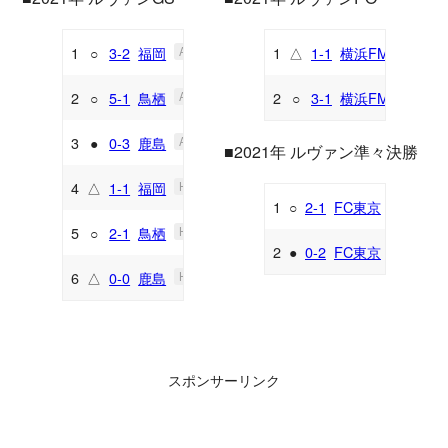
1
○
3-2
福岡
1
△
1-1
横浜FM
A
H
2
○
5-1
鳥栖
2
○
3-1
横浜FM
A
A
3
●
0-3
鹿島
A
■2021年 ルヴァン準々決勝
4
△
1-1
福岡
H
1
○
2-1
FC東京
H
5
○
2-1
鳥栖
H
2
●
0-2
FC東京
A
6
△
0-0
鹿島
H
スポンサーリンク