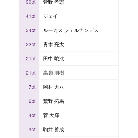
90pt
菅野 孝憲
41pt
ジェイ
34pt
ルーカス フェルナンデス
22pt
青木 亮太
21pt
田中 駿汰
21pt
高嶺 朋樹
7pt
岡村 大八
6pt
荒野 拓馬
4pt
菅 大輝
3pt
駒井 善成