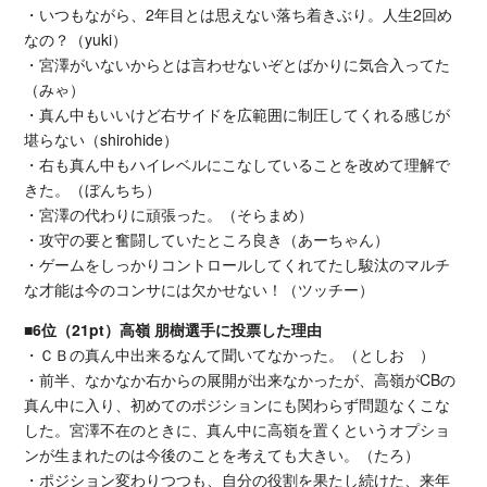
・いつもながら、2年目とは思えない落ち着きぶり。人生2回め
なの？（yuki）
・宮澤がいないからとは言わせないぞとばかりに気合入ってた
（みゃ）
・真ん中もいいけど右サイドを広範囲に制圧してくれる感じが
堪らない（shirohide）
・右も真ん中もハイレベルにこなしていることを改めて理解で
きた。（ぼんちち）
・宮澤の代わりに頑張った。（そらまめ）
・攻守の要と奮闘していたところ良き（あーちゃん）
・ゲームをしっかりコントロールしてくれてたし駿汰のマルチ
な才能は今のコンサには欠かせない！（ツッチー）
■6位（21pt）高嶺 朋樹選手に投票した理由
・ＣＢの真ん中出来るなんて聞いてなかった。（としお ）
・前半、なかなか右からの展開が出来なかったが、高嶺がCBの
真ん中に入り、初めてのポジションにも関わらず問題なくこな
した。宮澤不在のときに、真ん中に高嶺を置くというオプショ
ンが生まれたのは今後のことを考えても大きい。（たろ）
・ポジション変わりつつも、自分の役割を果たし続けた、来年