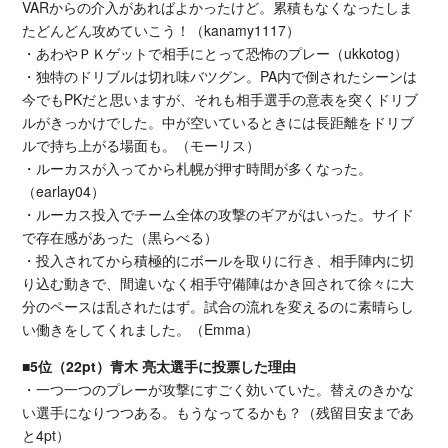
VARからの介入があればよかったけど。累積もなくなったしま
たどんどん攻めていこう！（kanamy1117）
・あわやＰＫゲットで相手にとって恐怖のプレー（ukkotog）
・独特のドリブルは切れ味バツグン。PA内で倒されたシーンは
今でもPKだと思いますが、それも相手選手の意表を突くドリブ
ルがきっかけでした。中が空いているときには長距離をドリブ
ルで持ち上がる場面も。（モーリス）
・ルーカスが入ってから札幌が押す時間が多くなった。
（earlay04）
・ルーカス投入でチーム全体の攻撃のギアがはいった。サイド
で存在感があった（黒らべる）
・投入されてから積極的にボールを取りに行き、相手陣内に切
り込む動きで、間違いなく相手守備陣はかき回されて徐々に大
分のペースは乱されたはず。試合の流れを変えるのに素晴らし
い働きをしてくれました。（Emma）
■5位（22pt）青木 亮太選手に投票した理由
・一つ一つのプレーが攻撃にすごく効いていた。替えのきかな
い選手になりつつある。もうなってるかも？（残留目安まであ
と4pt）