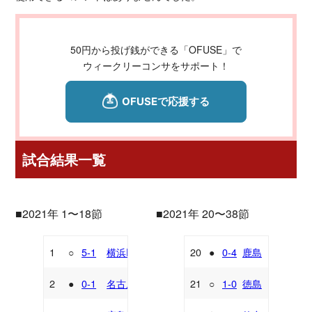
50円から投げ銭ができる「OFUSE」で
ウィークリーコンサをサポート！
試合結果一覧
■2021年 1〜18節
■2021年 20〜38節
1
○
5-1
横浜FC
20
●
0-4
鹿島
H
A
2
●
0-1
名古屋
21
○
1-0
徳島
A
H