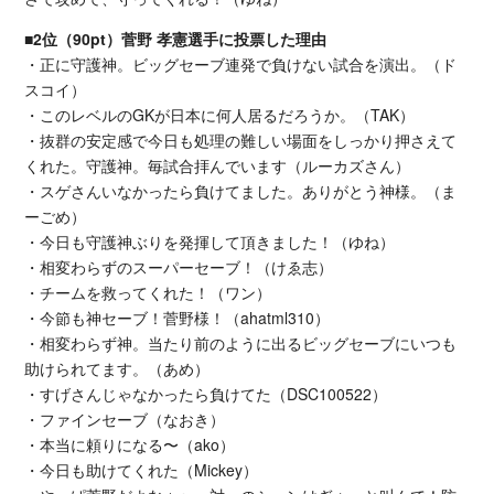
■2位（90pt）菅野 孝憲選手に投票した理由
・正に守護神。ビッグセーブ連発で負けない試合を演出。（ド
スコイ）
・このレベルのGKが日本に何人居るだろうか。（TAK）
・抜群の安定感で今日も処理の難しい場面をしっかり押さえて
くれた。守護神。毎試合拝んでいます（ルーカズさん）
・スゲさんいなかったら負けてました。ありがとう神様。（ま
ーごめ）
・今日も守護神ぶりを発揮して頂きました！（ゆね）
・相変わらずのスーパーセーブ！（けゑ志）
・チームを救ってくれた！（ワン）
・今節も神セーブ！菅野様！（ahatml310）
・相変わらず神。当たり前のように出るビッグセーブにいつも
助けられてます。（あめ）
・すげさんじゃなかったら負けてた（DSC100522）
・ファインセーブ（なおき）
・本当に頼りになる〜（ako）
・今日も助けてくれた（Mickey）