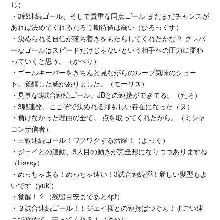
じ）
・3戦連続ゴール、そして貴重な同点ゴール まだまだチャンスが
あれば決めてくれるだろう期待値は高い（ひろっくす）
・決められる自信が落ち着きをもたらしてくれたかな？ クレバ
ーなゴールはスピードだけじゃないという相手への圧力に変わ
っていくと思う。（かぺり）
・ゴールキーパーをきちんと見ながらのループ気味のシュー
ト。覚醒した感がありました。（モーリス）
・見事な3試合連続ゴール。JBとの連携ができてる。（たろ）
・3戦連発、ここぞで決めれる頼もしい存在になった（ヌ）
・負けなかった理由の全て。 点を取ってくれたから。（ミシャ
コンサ信者）
・三戦連続ゴール！ワクワクする活躍！（よっく）
・ジェイとの連動、3人目の動きが完全形になりつつありますね
（Hassy）
・めっちゃ走る！めっちゃ速い！3試合連続弾！新しい髪型もよ
いです（yuki）
・覚醒！？（残留目安まであと4pt）
・３試合連続ゴール！！ジェイ様との連携ばつぐん！すごい速
さで攻めて、守ってくれる！（ゆね）