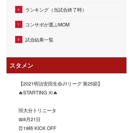
ランキング（当試合終了時）
コンサポが選ぶMOM
試合結果一覧
スタメン
【2021明治安田生命J1リーグ 第25節】
🔥STARTING Ⅺ🔥
🆚大分トリニータ
📅8月21日
⏰19時 KICK OFF