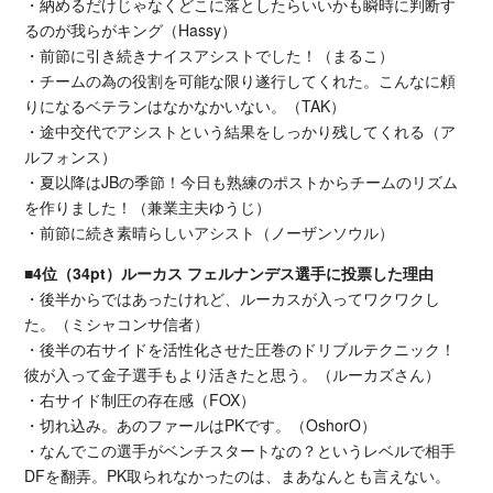
・納めるだけじゃなくどこに落としたらいいかも瞬時に判断す
るのが我らがキング（Hassy）
・前節に引き続きナイスアシストでした！（まるこ）
・チームの為の役割を可能な限り遂行してくれた。こんなに頼
りになるベテランはなかなかいない。（TAK）
・途中交代でアシストという結果をしっかり残してくれる（ア
ルフォンス）
・夏以降はJBの季節！今日も熟練のポストからチームのリズム
を作りました！（兼業主夫ゆうじ）
・前節に続き素晴らしいアシスト（ノーザンソウル）
■4位（34pt）ルーカス フェルナンデス選手に投票した理由
・後半からではあったけれど、ルーカスが入ってワクワクし
た。（ミシャコンサ信者）
・後半の右サイドを活性化させた圧巻のドリブルテクニック！
彼が入って金子選手もより活きたと思う。（ルーカズさん）
・右サイド制圧の存在感（FOX）
・切れ込み。あのファールはPKです。（OshorO）
・なんでこの選手がベンチスタートなの？というレベルで相手
DFを翻弄。PK取られなかったのは、まあなんとも言えない。