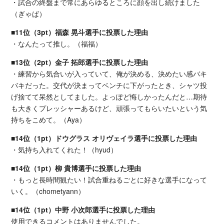
・試合の終盤まで常にあらゆるところに顔を出し続けました
（ぎゃば）
■11位（3pt）福森 晃斗選手に投票した理由
・なんたって推し。（福福）
■13位（2pt）金子 拓郎選手に投票した理由
・練習から気合いが入っていて、俺が決める、決めたい感バキ
バキだった。交代が決まってベンチに下がったとき、シャツ投
げ捨てて呆然としてました。よっぽど悔しかったんだと…期待
も大きくプレッシャーあるけど、頑張ってもらいたいという気
持ちをこめて。（Aya）
■14位（1pt）ドウグラス オリヴェイラ選手に投票した理由
・気持ち入れてくれた！（hyud）
■14位（1pt）柳 貴博選手に投票した理由
・もっと長時間観たい！試合重ねるごとに好きな選手になって
いく。（chometyann）
■14位（1pt）中野 小次郎選手に投票した理由
使用できるコメントはありませんでした。