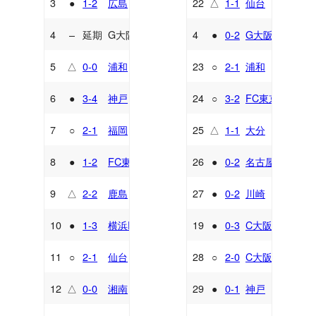
3
●
1-2
広島
22
△
1-1
仙台
A
A
4
–
延期
G大阪
4
●
0-2
G大阪
H
H
5
△
0-0
浦和
23
○
2-1
浦和
A
H
6
●
3-4
神戸
24
○
3-2
FC東京
H
H
7
○
2-1
福岡
25
△
1-1
大分
A
A
8
●
1-2
FC東京
26
●
0-2
名古屋
A
H
9
△
2-2
鹿島
27
●
0-2
川崎
H
H
10
●
1-3
横浜FM
19
●
0-3
C大阪
H
H
11
○
2-1
仙台
28
○
2-0
C大阪
H
A
12
△
0-0
湘南
29
●
0-1
神戸
A
A