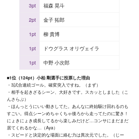
3pt
福森 晃斗
2pt
金子 拓郎
1pt
柳 貴博
1pt
ドウグラス オリヴェイラ
1pt
中野 小次郎
■1位（124pt）小柏 剛選手に投票した理由
・3試合連続ゴール。確変突入ですね。（まず）
・相手を起きざるシーン、大好きです。スカッとしました（こ
んさらぶ）
・ほんっとうにいい動きしてた。あんなに終始駆け回れるのも
すごい。得点シーンめちゃくちゃ後ろから走ってたのに驚き！
にょきにょき成長してるから楽しみだけど…コンサにまだまだ
居てくれるかな…（Aya）
・スピードと決定的な場面に絡む力は異次元でした。（じー