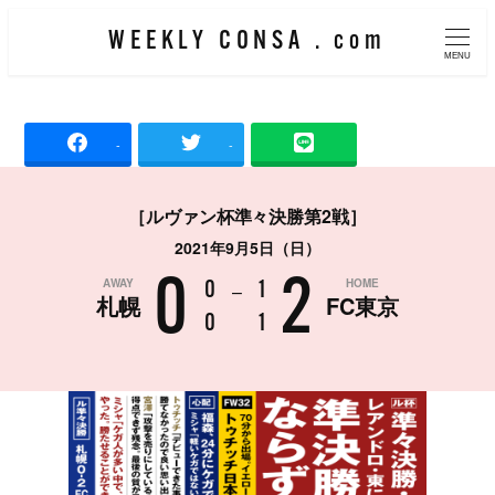
メ
WEEKLY CONSA . com
イ
MENU
ン
コ
-
-
ン
テ
［ルヴァン杯準々決勝第2戦］
ン
2021年9月5日（日）
ツ
0
2
AWAY
HOME
へ
0
–
1
札幌
FC東京
移
0
1
動