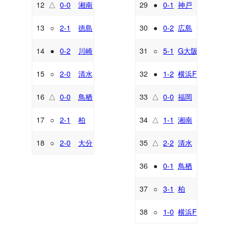
12
△
0-0
湘南
29
●
0-1
神戸
A
A
13
○
2-1
徳島
30
●
0-2
広島
A
H
14
●
0-2
川崎
31
○
5-1
G大阪
A
A
15
○
2-0
清水
32
●
1-2
横浜FM
H
A
16
△
0-0
鳥栖
33
△
0-0
福岡
H
H
17
○
2-1
柏
34
△
1-1
湘南
A
H
18
○
2-0
大分
35
△
2-2
清水
H
A
36
●
0-1
鳥栖
A
37
○
3-1
柏
H
38
○
1-0
横浜FC
A