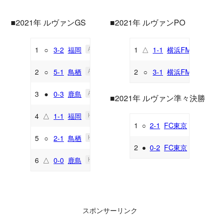
■2021年 ルヴァンGS
■2021年 ルヴァンPO
1
○
3-2
福岡
1
△
1-1
横浜FM
A
H
2
○
5-1
鳥栖
2
○
3-1
横浜FM
A
A
3
●
0-3
鹿島
A
■2021年 ルヴァン準々決勝
4
△
1-1
福岡
H
1
○
2-1
FC東京
H
5
○
2-1
鳥栖
H
2
●
0-2
FC東京
A
6
△
0-0
鹿島
H
スポンサーリンク