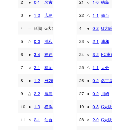
2
●
0-1
名古屋
21
○
1-0
徳島
A
H
3
●
1-2
広島
22
△
1-1
仙台
A
A
4
–
延期
G大阪
4
●
0-2
G大阪
H
H
5
△
0-0
浦和
23
○
2-1
浦和
A
H
6
●
3-4
神戸
24
○
3-2
FC東京
H
H
7
○
2-1
福岡
25
△
1-1
大分
A
A
8
●
1-2
FC東京
26
●
0-2
名古屋
A
H
9
△
2-2
鹿島
27
●
0-2
川崎
H
H
10
●
1-3
横浜FM
19
●
0-3
C大阪
H
H
11
○
2-1
仙台
28
○
2-0
C大阪
H
A