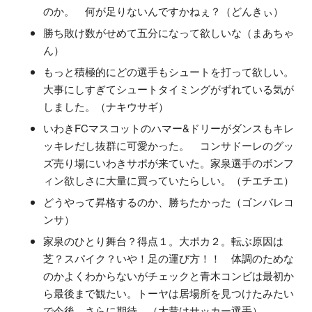
のか。 何が足りないんですかねぇ？（どんきぃ）
勝ち敗け数がせめて五分になって欲しいな（まあちゃ
ん）
もっと積極的にどの選手もシュートを打って欲しい。
大事にしすぎてシュートタイミングがずれている気が
しました。（ナキウサギ）
いわきFCマスコットのハマー&ドリーがダンスもキレ
ッキレだし抜群に可愛かった。 コンサドーレのグッ
ズ売り場にいわきサポが来ていた。家泉選手のボンフ
ィン欲しさに大量に買っていたらしい。（チエチエ）
どうやって昇格するのか、勝ちたかった（ゴンバレコ
ンサ）
家泉のひとり舞台？得点１。大ポカ２。転ぶ原因は
芝？スパイク？いや！足の運び方！！ 体調のためな
のかよくわからないがチェックと青木コンビは最初か
ら最後まで観たい。トーヤは居場所を見つけたみたい
で今後、さらに期待。（大昔はサッカー選手）