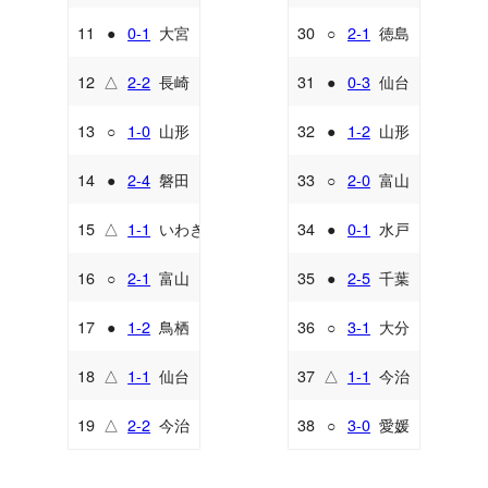
11
●
0-1
大宮
30
○
2-1
徳島
A
A
12
△
2-2
長崎
31
●
0-3
仙台
H
H
13
○
1-0
山形
32
●
1-2
山形
A
H
14
●
2-4
磐田
33
○
2-0
富山
H
A
15
△
1-1
いわき
34
●
0-1
水戸
A
H
16
○
2-1
富山
35
●
2-5
千葉
H
A
17
●
1-2
鳥栖
36
○
3-1
大分
A
H
18
△
1-1
仙台
37
△
1-1
今治
A
A
19
△
2-2
今治
38
○
3-0
愛媛
H
H