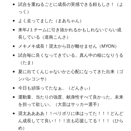
試合を重ねるごとに成長の実感できる頼もしさ！（よ
っく）
よく走ってました（まあちゃん）
来年J１チームに引き抜かれるかもしれないぐらい成
長している（道南こんさ）
メキメキ成長！奨太から目が離せません（MYON）
試合毎に良くなってきている。真ん中の核になりうる
（たま）
夏に出てくんじゃないかと心配になってきた出来（ゴ
ンバレコンサ）
今日も頑張ってたなぁ。（どんきぃ）
運動量、当たりの強度、献身性すべて良かった。未来
を担って欲しい。（大昔はサッカー選手）
奨太ああああ！！べリボリに体はってた！！！どんど
ん成長してて良い！！！次も応援してる！！！（ひら
め）