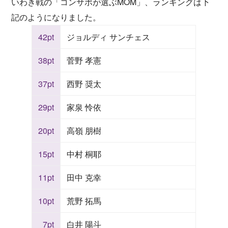
いわき戦の「コンサポが選ぶMOM」、ランキングは下
記のようになりました。
42pt
ジョルディ サンチェス
38pt
菅野 孝憲
37pt
西野 奨太
29pt
家泉 怜依
20pt
高嶺 朋樹
15pt
中村 桐耶
11pt
田中 克幸
10pt
荒野 拓馬
7pt
白井 陽斗