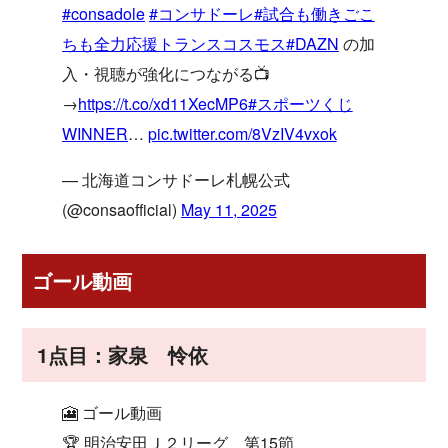
#consadole
#コンサドーレ
#試合も働きごこ
ちも全力応援トランスコスモス
#DAZN
の加
入・視聴が強化につながる📺
→
https://t.co/xd11XecMP6
#スポーツくじ
WINNER
…
pic.twitter.com/8VzIV4vxok
— 北海道コンサドーレ札幌公式
(@consaofficial)
May 11, 2025
ゴール動画
1点目：家泉 怜依
🎦 ゴール動画
🏆 明治安田Ｊ２リーグ 第15節