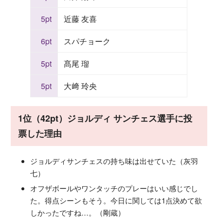
5pt
近藤 友喜
6pt
スパチョーク
5pt
髙尾 瑠
5pt
大﨑 玲央
1位（42pt）ジョルディ サンチェス選手に投
票した理由
ジョルディサンチェスの持ち味は出せていた（灰羽
七）
オフザボールやワンタッチのプレーはいい感じでし
た。得点シーンもそう。今日に関しては1点決めて欲
しかったですね…。（剛蔵）