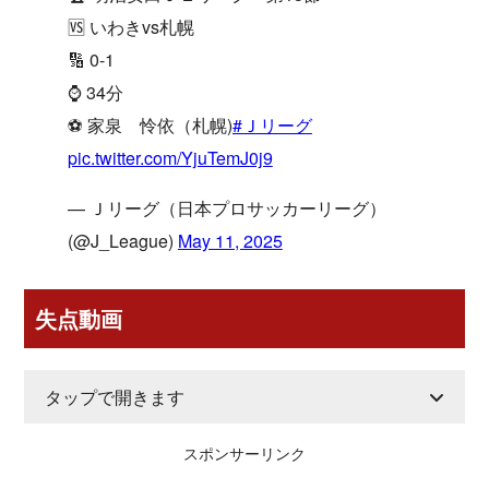
🆚 いわきvs札幌
🔢 0-1
⌚️ 34分
⚽️ 家泉 怜依（札幌)
#Ｊリーグ
pic.twitter.com/YjuTemJ0j9
— Ｊリーグ（日本プロサッカーリーグ）
(@J_League)
May 11, 2025
失点動画
タップで開きます
スポンサーリンク