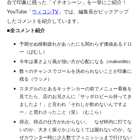
合で印象に残った「イチオシーン」を一挙にご紹介！
YouTube「
ウィコンTV
」では、編集長がピックアップ
したコメントを紹介しています。
■全コメント紹介
予期せぬ移動疲れがあったにも関わらず価値あるドロ
ー（ぱむし）
今年は暑さより風が強い方が心配になる（makonitto）
数々のチャンスでゴールを決められないことが印象に
残る（ウッメ）
スタグルのとあるキッチンカーの前でメニュー看板を
見てたら、店のお兄さんに「サッポロビール持ってき
ましたよ！」と言われ「それしか飲めないんですよ
ー」と買わさったこと（笑）（むこら）
得点、得点の仕方がわからない。 なぜ枠内に打てな
いのか、大きく振りかぶらなくては蹴れないのか。な
ぜカウンター時に少人数でフィニッシュまで行けない