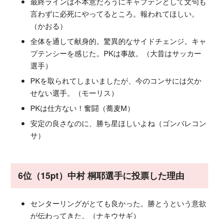
最終ラインは不本意だろうにキャプテンとして文句も
言わずに必死にやってるところ。報われてほしい。
（かおる）
全体を通して献身的。驚異的なサイドチェンジ。キャ
プテンシーを感じた。PKは事故。（大昔はサッカー
選手）
PKを取られてしまいましたが、今のコンサには欠か
せない選手。（モーリス）
PKは仕方ない！奮闘（蕎麦M）
安定の良さなのに、勝ち星ほしいよね（ゴンバレコン
サ）
6位（15pt）中村 桐耶選手に投票した理由
センターリングがとても良かった。勝とうという意欲
が伝わってきた。（ナキウサギ）