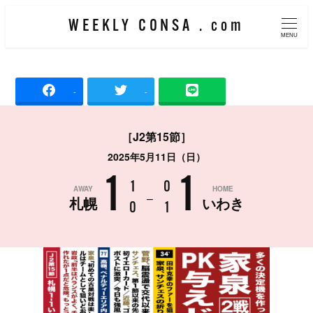
メ
WEEKLY CONSA . com
イ
MENU
ン
コ
-
-
ン
テ
［J2第15節］
ン
2025年5月11日（日）
ツ
1
1
へ
1
0
AWAY
HOME
–
札幌
いわき
移
0
1
動