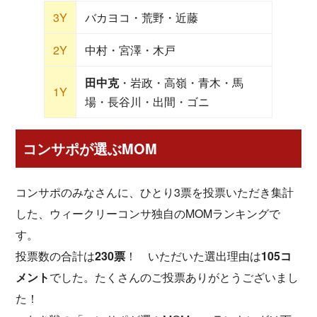
3Y
バカヨコ・荒野・近藤
2Y
中村・宮澤・木戸
田中克
・岩政・高嶺・青木・馬
1Y
場・長谷川・出間・ゴニ
コンサポが選ぶMOM
コンサポのみなさんに、ひとり3票を投票いただき集計
した、ウィークリーコンサ独自のMOMランキングで
す。
投票数の合計は
230票
！ いただいた選出理由は
105コ
メント
でした。たくさんのご投票ありがとうございまし
た！