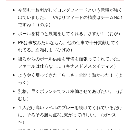
今節も一枚剥がしてロングフィードという意識が強く
出ていました。 やはりフィードの精度はチームNo.1
ですね！（のぶ）
ボールを持つと展開をしてくれる。さすが！（おが）
PKは事故みたいなもん。他の仕事で十分貢献してく
れてる。次頼むよ（ひげめ）
後ろからのボール供給も守備も頑張ってくれていた。
ファールは仕方なし…（キナスドメスタイティス）
ようやく戻ってきた「らしさ」全開！熱かった！（よ
っく）
別格。早くボランチでフル稼働させてあげたい。（ぱ
むし）
１人だけ高いレベルのプレーを続けてくれているだけ
に、そろそろ勝ち点3に繋がってほしい。（ガ〜ス
〜）