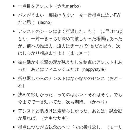
一点目をアシスト（赤黒manbo）
パスがうまい 裏抜けうまい 今一番得点に近いFW
だと思う（jaono）
アシストのシーンはよく折返した。もう一歩早ければ
とか、一対一きっちり決めて欲しかった場面はあった
が、前への推進力、迫力はチームで1番だと思う。次
はしっかり頼みますよ！（まっさー）
彼を活かす攻撃の形が見えたし先制点のアシストもあ
った あとはフィニッシュだけ（happystyle）
折り返しからのアシストはなかなかのセンス（おどー
れ）
決めて欲しかった、ってのはホントそれはそう。でも
今までで一番効いてた。次も期待。（かぺり）
アシストと裏抜けは素晴らしかった。あとは、試合勘
が戻れば。（ナキウサギ）
得点につながる執念のヘッドでの折り返し。（モーリ