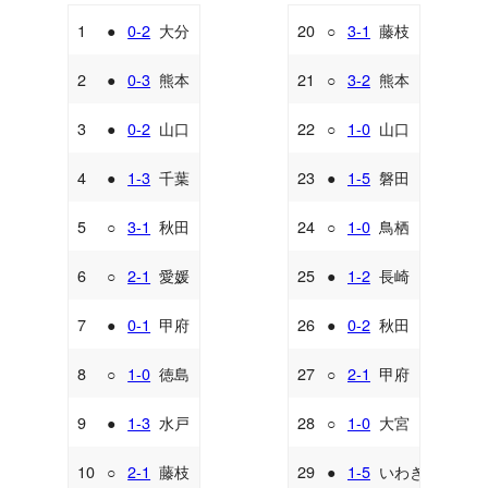
1
●
0-2
大分
20
○
3-1
藤枝
A
A
2
●
0-3
熊本
21
○
3-2
熊本
A
H
3
●
0-2
山口
22
○
1-0
山口
A
H
4
●
1-3
千葉
23
●
1-5
磐田
H
A
5
○
3-1
秋田
24
○
1-0
鳥栖
A
H
6
○
2-1
愛媛
25
●
1-2
長崎
A
A
7
●
0-1
甲府
26
●
0-2
秋田
H
H
8
○
1-0
徳島
27
○
2-1
甲府
H
A
9
●
1-3
水戸
28
○
1-0
大宮
A
H
10
○
2-1
藤枝
29
●
1-5
いわき
H
H