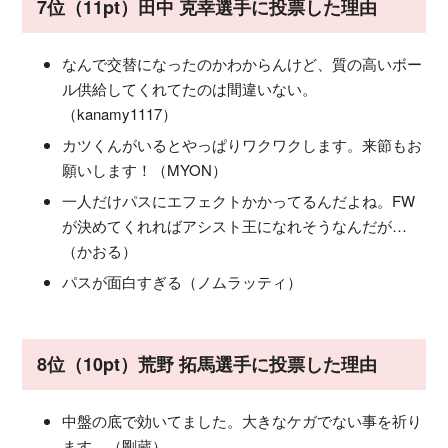
7位（11pt）田中 克幸選手に投票した理由
なんで交替になったのかわからんけど、質の高いボー
ル供給してくれてたのは間違いない。
（kanamy1117）
カツくんがいるとやっぱりワクワクします。来節もお
願いします！（MYON）
一人だけパスにエフェクトかかってるんだよね。FW
が決めてくれればアシスト王になれそうなんだが…
（かおる）
パスが面白すぎる（ノムラッティ）
8位（10pt）荒野 拓馬選手に投票した理由
中盤の底で効いてました。大きなケガでない事を祈り
ます。（剛蔵）