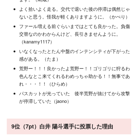
よく拾いよく走る。交代で退いた後の停滞は偶然じゃ
ないと思う。怪我が軽くありますように。（かぺり）
ファール増える前ぐらいまではとても良かった。負傷
交替なのかわからんけど、長引きませんように。
（kanamy1117）
いなくなったとたん中盤のインテンシティが下がった
感がある。（たま）
荒野ー！！！良かったよ荒野ー！！ゴリゴリに狩るわ
色んなとこ来てくれるわめっちゃ助かる！！無事であ
れ・・・！！（ひらめ）
パスカットが光っていた 後半荒野が抜けてから攻撃
が停滞していた（jaono）
9位（7pt）白井 陽斗選手に投票した理由