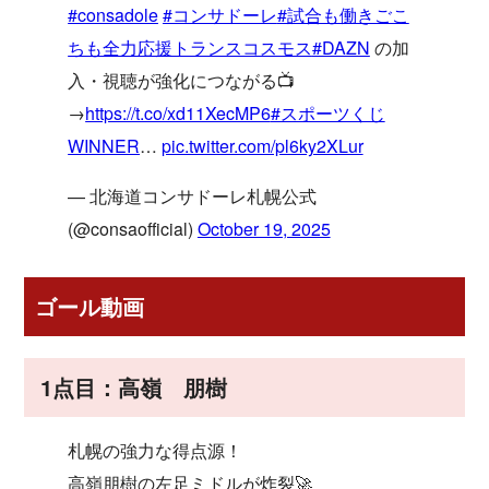
#consadole
#コンサドーレ
#試合も働きごこ
ちも全力応援トランスコスモス
#DAZN
の加
入・視聴が強化につながる📺
→
https://t.co/xd11XecMP6
#スポーツくじ
WINNER
…
pic.twitter.com/pl6ky2XLur
— 北海道コンサドーレ札幌公式
(@consaofficial)
October 19, 2025
ゴール動画
1点目：高嶺 朋樹
札幌の強力な得点源！
高嶺朋樹の左足ミドルが炸裂🚀