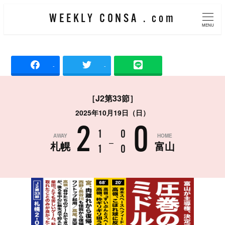
メ
WEEKLY CONSA . com
イ
MENU
ン
コ
-
-
ン
テ
［J2第33節］
ン
2025年10月19日（日）
ツ
2
0
へ
1
0
AWAY
HOME
–
札幌
富山
移
1
0
動