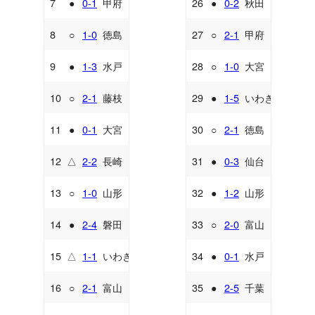
7
●
0-1
甲府
26
●
0-2
秋田
H
H
8
○
1-0
徳島
27
○
2-1
甲府
H
A
9
●
1-3
水戸
28
○
1-0
大宮
A
H
10
○
2-1
藤枝
29
●
1-5
いわき
H
H
11
●
0-1
大宮
30
○
2-1
徳島
A
A
12
△
2-2
長崎
31
●
0-3
仙台
H
H
13
○
1-0
山形
32
●
1-2
山形
A
H
14
●
2-4
磐田
33
○
2-0
富山
H
A
15
△
1-1
いわき
34
●
0-1
水戸
A
H
16
○
2-1
富山
35
●
2-5
千葉
H
A