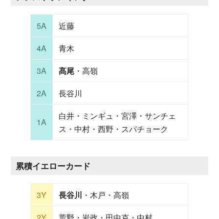
5A
近藤
4A
青木
3A
髙尾
・高嶺
2A
長谷川
白井・ミンギュ・宮澤・サンチェ
1A
ス・中村・西野・スパチョーク
累積イエローカード
3Y
長谷川
・木戸・高嶺
2Y
荒野・岩政・田中克・中村