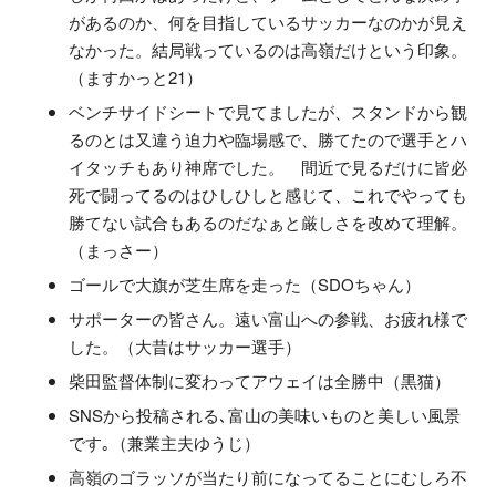
があるのか、何を目指しているサッカーなのかが見え
なかった。結局戦っているのは高嶺だけという印象。
（ますかっと21）
ベンチサイドシートで見てましたが、スタンドから観
るのとは又違う迫力や臨場感で、勝てたので選手とハ
イタッチもあり神席でした。 間近で見るだけに皆必
死で闘ってるのはひしひしと感じて、これでやっても
勝てない試合もあるのだなぁと厳しさを改めて理解。
（まっさー）
ゴールで大旗が芝生席を走った（SDOちゃん）
サポーターの皆さん。遠い富山への参戦、お疲れ様で
した。（大昔はサッカー選手）
柴田監督体制に変わってアウェイは全勝中（黒猫）
SNSから投稿される､富山の美味いものと美しい風景
です｡（兼業主夫ゆうじ）
高嶺のゴラッソが当たり前になってることにむしろ不