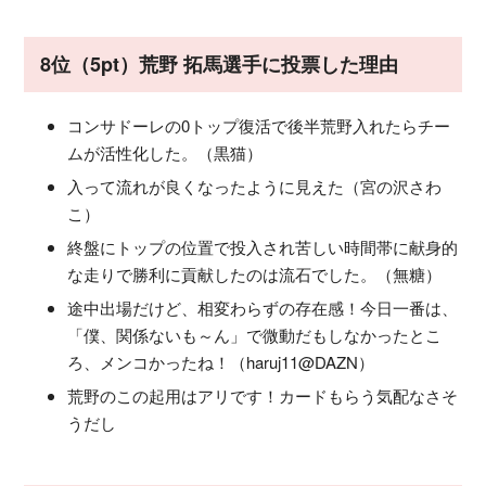
8位（5pt）荒野 拓馬選手に投票した理由
コンサドーレの0トップ復活で後半荒野入れたらチー
ムが活性化した。（黒猫）
入って流れが良くなったように見えた（宮の沢さわ
こ）
終盤にトップの位置で投入され苦しい時間帯に献身的
な走りで勝利に貢献したのは流石でした。（無糖）
途中出場だけど、相変わらずの存在感！今日一番は、
「僕、関係ないも～ん」で微動だもしなかったとこ
ろ、メンコかったね！（haruj11@DAZN）
荒野のこの起用はアリです！カードもらう気配なさそ
うだし