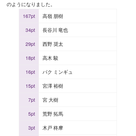
のようになりました。
167pt
高嶺 朋樹
34pt
長谷川 竜也
29pt
西野 奨太
18pt
高木 駿
16pt
パク ミンギュ
15pt
宮澤 裕樹
7pt
宮 大樹
5pt
荒野 拓馬
3pt
木戸 柊摩