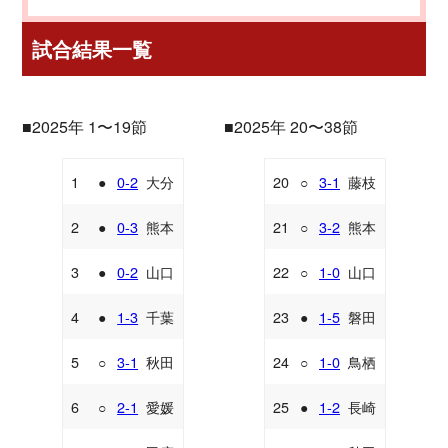
試合結果一覧
■2025年 1〜19節
■2025年 20〜38節
1
●
0-2
大分
20
○
3-1
藤枝
A
A
2
●
0-3
熊本
21
○
3-2
熊本
A
H
3
●
0-2
山口
22
○
1-0
山口
A
H
4
●
1-3
千葉
23
●
1-5
磐田
H
A
5
○
3-1
秋田
24
○
1-0
鳥栖
A
H
6
○
2-1
愛媛
25
●
1-2
長崎
A
A