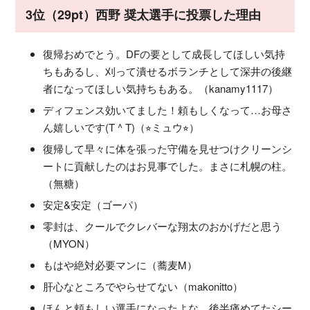
3位（29pt）西野 奨太選手に投票した理由
復帰おめでとう。DFの要として成長してほしい気持
ちもあるし、刈って潰せるボランチとして深井の後継
者になってほしい気持ちもある。（kanamy1117）
ディフェンス効いてました！頼もしくなって…お母さ
ん嬉しいです(T ^ T)（⭐︎ミュウ⭐︎）
復帰して早々に体を張った守備を見せつけクリーンシ
ートに貢献したのはお見事でした。まさに札幌の柱。
（無糖）
安定&安定（ゴーパ）
零封は、クールでクレバーな翔太のおかげだと思う
（MYON）
もはや絶対必要マンに（蕎麦M）
肝心なところでやらせてない（makonitto）
ほんと頼もしい選手になったよな。後半痛めてたシー