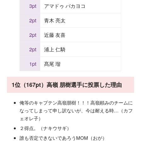
3pt
アマドゥ バカヨコ
2pt
青木 亮太
2pt
近藤 友喜
2pt
浦上 仁騎
1pt
髙尾 瑠
1位（167pt）高嶺 朋樹選手に投票した理由
俺等のキャプテン高嶺朋樹！！！高嶺頼みのチームに
なってしまって申し訳ないが、今は耐える時…（カフ
ェオレ子）
２得点。（ナキウサギ）
誰も否定できないであろうMOM（おが）