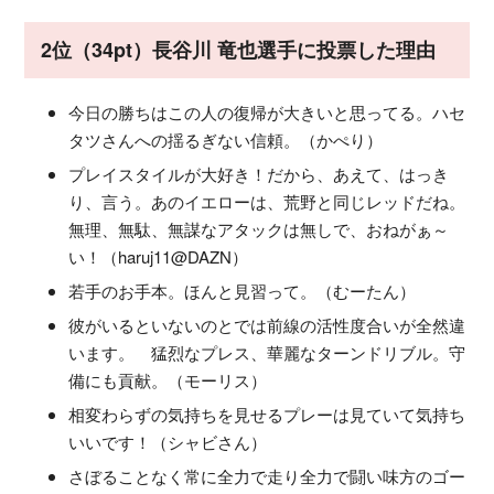
2位（34pt）長谷川 竜也選手に投票した理由
今日の勝ちはこの人の復帰が大きいと思ってる。ハセ
タツさんへの揺るぎない信頼。（かぺり）
プレイスタイルが大好き！だから、あえて、はっき
り、言う。あのイエローは、荒野と同じレッドだね。
無理、無駄、無謀なアタックは無しで、おねがぁ～
い！（haruj11@DAZN）
若手のお手本。ほんと見習って。（むーたん）
彼がいるといないのとでは前線の活性度合いが全然違
います。 猛烈なプレス、華麗なターンドリブル。守
備にも貢献。（モーリス）
相変わらずの気持ちを見せるプレーは見ていて気持ち
いいです！（シャビさん）
さぼることなく常に全力で走り全力で闘い味方のゴー