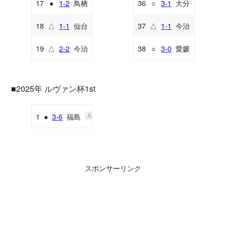
17
●
1-2
鳥栖
36
○
3-1
大分
A
H
18
△
1-1
仙台
37
△
1-1
今治
A
A
19
△
2-2
今治
38
○
3-0
愛媛
H
H
■2025年 ルヴァン杯1st
1
●
3-6
福島
A
スポンサーリンク