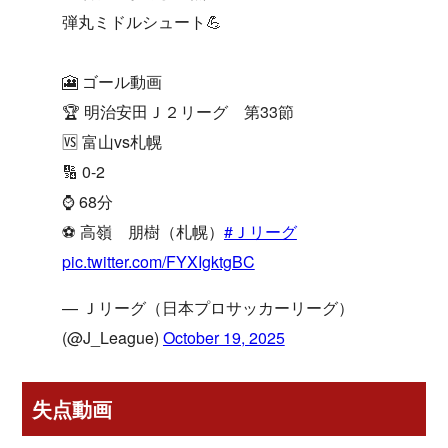
弾丸ミドルシュート💪
🎦 ゴール動画
🏆 明治安田Ｊ２リーグ 第33節
🆚 富山vs札幌
🔢 0-2
⌚️ 68分
⚽️ 高嶺 朋樹（札幌）
#Ｊリーグ
pic.twitter.com/FYXIgktgBC
— Ｊリーグ（日本プロサッカーリーグ）
(@J_League)
October 19, 2025
失点動画