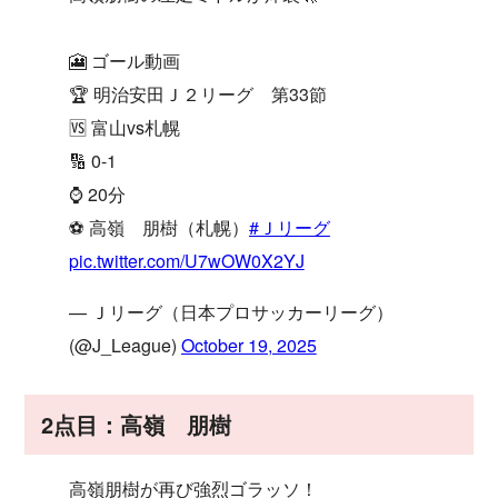
🎦 ゴール動画
🏆 明治安田Ｊ２リーグ 第33節
🆚 富山vs札幌
🔢 0-1
⌚️ 20分
⚽️ 高嶺 朋樹（札幌）
#Ｊリーグ
pic.twitter.com/U7wOW0X2YJ
— Ｊリーグ（日本プロサッカーリーグ）
(@J_League)
October 19, 2025
2点目：高嶺 朋樹
高嶺朋樹が再び強烈ゴラッソ！