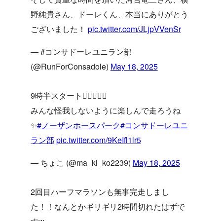
野純貴さん、ドーレくん、本当にありがとう
ございました！
pic.twitter.com/JLjpVVenSr
— #コンサドーレユニラン部
(@RunForConsadole)
May 18, 2025
9時半スタート🏃‍♀️🏃‍♂️✨
みんな怪我しないように楽しんで走ろうね
✨
#ノーザンホースパーク
#コンサドーレユニ
ラン部
pic.twitter.com/9KeIfl1lr5
— ちょこ (@ma_ki_ko2239)
May 18, 2025
2回目ハーフマラソンも無事完走しまし
た！！なんとかギリギリ2時間切れたはずで