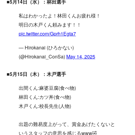
■5月14日（水）：林田選手
私はわかったよ！林田くんお疲れ様！
明日の木戸くん頼みます！！
pic.twitter.com/Gprh1Egta7
— Hirokanai (ひろかない)
(@Hirokanai_ConSa)
May 14, 2025
■5月15日（木）：木戸選手
出間くん:麻婆豆腐(食べ物)
林田くん:カツ丼(食べ物)
木戸くん:校長先生(人物)
出題の難易度上がって、賞金あげたくないと
いうスタッフの意思を感じるwww🤣