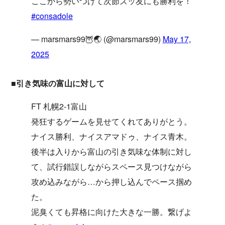
ここから勢いつけて次節ズッ友にも勝利を！
#consadole
— marsmars99🦉🌏 (@marsmars99)
May 17,
2025
■引き気味の富山に対して
FT 札幌2-1富山
発狂するゲームを見せてくれてありがとう。
ナイス勝利、ナイスアマドゥ、ナイス青木。
後半は入りから富山の引き気味な体制に対し
て、試行錯誤しながらスペース見つけながら
攻め込みながら…から押し込んでペース掴め
た。
泥臭くても昇格に向けた大きな一勝。繋げよ