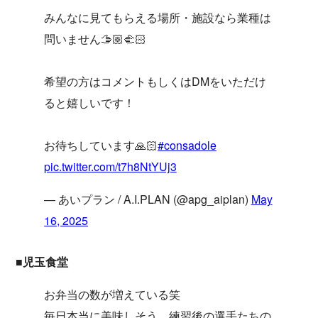
みんなに見てもらえる場所・施設なら業種は
問いません🫱🏼‍🫲🏻
希望の方はコメントもしくはDMをいただけ
ると嬉しいです！
お待ちしています🙏🏻
#consadole
pic.twitter.com/t7h8NtYUj3
— あいプラン / A.I.PLAN (@apg_aiplan)
May
16, 2025
■児玉食堂
お弁当の数が増えている笑
毎日本当に美味しそう。練習後の選手たちの