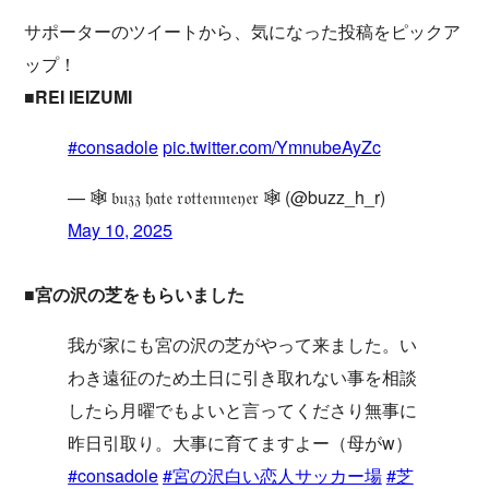
サポーターのツイートから、気になった投稿をピックア
ップ！
■REI IEIZUMI
#consadole
pic.twitter.com/YmnubeAyZc
— 🕸 𝔟𝔲𝔷𝔷 𝔥𝔞𝔱𝔢 𝔯𝔬𝔱𝔱𝔢𝔫𝔪𝔢𝔶𝔢𝔯 🕸 (@buzz_h_r)
May 10, 2025
■宮の沢の芝をもらいました
我が家にも宮の沢の芝がやって来ました。い
わき遠征のため土日に引き取れない事を相談
したら月曜でもよいと言ってくださり無事に
昨日引取り。大事に育てますよー（母がw）
#consadole
#宮の沢白い恋人サッカー場
#芝