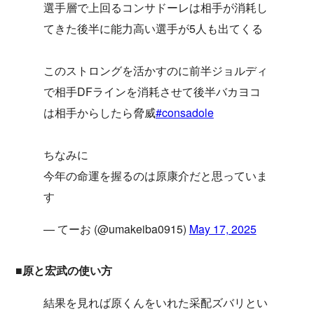
選手層で上回るコンサドーレは相手が消耗し
てきた後半に能力高い選手が5人も出てくる
このストロングを活かすのに前半ジョルディ
で相手DFラインを消耗させて後半バカヨコ
は相手からしたら脅威
#consadole
ちなみに
今年の命運を握るのは原康介だと思っていま
す
— てーお (@umakeiba0915)
May 17, 2025
■原と宏武の使い方
結果を見れば原くんをいれた采配ズバリとい