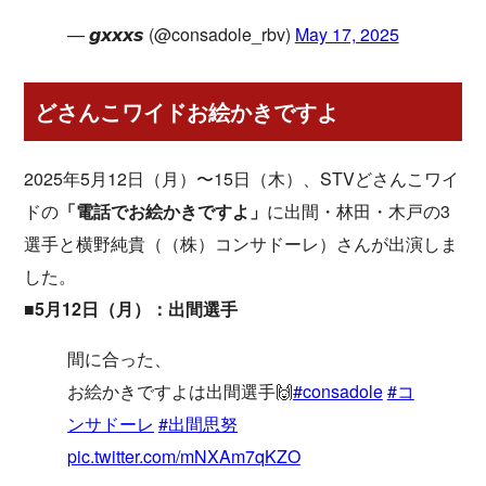
— 𝙜𝙭𝙭𝙭𝙨 (@consadole_rbv)
May 17, 2025
どさんこワイドお絵かきですよ
2025年5月12日（月）〜15日（木）、STVどさんこワイ
ドの
「電話でお絵かきですよ」
に出間・林田・木戸の3
選手と横野純貴（（株）コンサドーレ）さんが出演しま
した。
■5月12日（月）：出間選手
間に合った、
お絵かきですよは出間選手🙌
#consadole
#コ
ンサドーレ
#出間思努
pic.twitter.com/mNXAm7qKZO