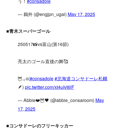
う！
#consadole
— 鵜外 (@engjpn_ugai)
May 17, 2025
■青木スーパーゴール
250517📸vs富山(第16節)
亮太のゴール直後の舞🥰
🦉.｡o(
#consadole
#北海道コンサドーレ札幌
🪶)
pic.twitter.com/xt4uIvt6lF
— Abbie❤️🦉🖤 (@abbie_consaroom)
May
17, 2025
■コンサドーレのフリーキッカー