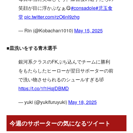
笑顔が目に浮かぶなぁ😋
#consadole
#児玉食
堂
pic.twitter.com/rzO6nl9zhg
— Rin (@Kobachan1010)
May 15, 2025
■皿洗いをする青木選手
銀河系クラスのFKぶち込んでチームに勝利
をもたらしたヒーローが翌日サポーターの前
で洗い物させられるのシュールすぎる🤣
https://t.co/1f1HqjDBMD
— yuki (@yukifuruyuki)
May 18, 2025
今週のサポーターの気になるツイート