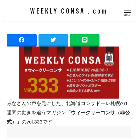
メ
WEEKLY CONSA . com
イ
MENU
ン
コ
-
-
ン
テ
ン
ツ
へ
移
動
みなさんの声を元にした、北海道コンサドーレ札幌の1
週間の動きを追うマガジン
「ウィークリーコンサ（非公
式）」
のvol.333です。