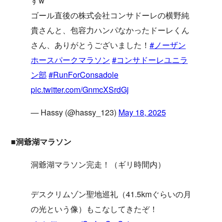
すw
ゴール直後の株式会社コンサドーレの横野純
貴さんと、包容力ハンパなかったドーレくん
さん、ありがとうございました！
#ノーザン
ホースパークマラソン
#コンサドーレユニラ
ン部
#RunForConsadole
pic.twitter.com/GnmcXSrdGj
— Hassy (@hassy_123)
May 18, 2025
■洞爺湖マラソン
洞爺湖マラソン完走！（ギリ時間内）
デスクリムゾン聖地巡礼（41.5kmぐらいの月
の光という像）もこなしてきたぞ！