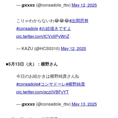
— 𝙜𝙭𝙭𝙭𝙨 (@consadole_rbv)
May 12, 2025
こりゃわからないわ😂😂😂
#出間思努
#consadole
#お絵描きですよ
pic.twitter.com/tCVx5PyWnZ
— KAZU (@HCS5310)
May 12, 2025
■5月13日（火）：横野さん
今日のお絵かきは横野純貴さん🙋
#consadole
#コンサドーレ
#横野純貴
pic.twitter.com/qcz0VBFvYT
— 𝙜𝙭𝙭𝙭𝙨 (@consadole_rbv)
May 13, 2025