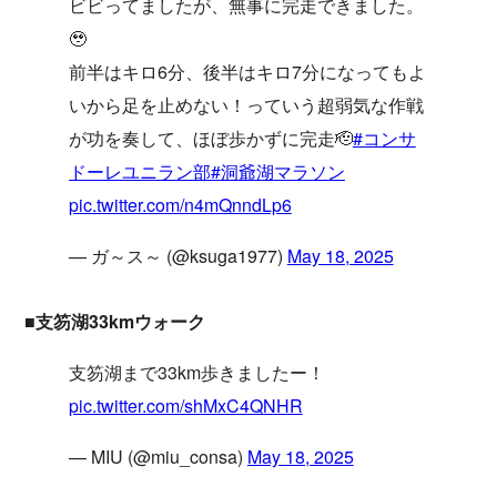
ビビってましたが、無事に完走できました。
🥹
前半はキロ6分、後半はキロ7分になってもよ
いから足を止めない！っていう超弱気な作戦
が功を奏して、ほぼ歩かずに完走🫡
#コンサ
ドーレユニラン部
#洞爺湖マラソン
pic.twitter.com/n4mQnndLp6
— ガ～ス～ (@ksuga1977)
May 18, 2025
■支笏湖33kmウォーク
支笏湖まで33km歩きましたー！
pic.twitter.com/shMxC4QNHR
— MIU (@miu_consa)
May 18, 2025