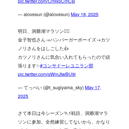
pic.twitter.com/CmIxpCmCsi
— alovesun (@alovesun)
May 18, 2025
明日、洞爺湖マラソン🏃‍♂️
金子智也さん→ハンバーガーボーイズ→カツ
ノリさんをはしごした👍
カツノリさんに気合い入れてもらったので頑
張ります✨
#コンサドーレユニラン部
pic.twitter.com/qWmJtwBU9i
— てっぺい (@t_sugiyama_sky)
May 17,
2025
さて本日は今シーズン🏃1戦目、洞爺湖マラ
ソンに参加。全然練習してないから、かなり