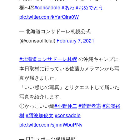
欄へ💌
#consadole
#あわ
#おめでとう
pic.twitter.com/kYarQIra0W
— 北海道コンサドーレ札幌公式
(@consaofficial)
February 7, 2021
#北海道コンサドーレ札幌
の沖縄キャンプに
本日取材に行っている佐藤カメラマンから写
真が届きました。
「いい感じの写真」とリクエストして届いた
写真を紹介します。
①かっこいい編
#小野伸二
#菅野孝憲
#宮澤裕
樹
#阿波加俊太
#consadole
pic.twitter.com/sjmnWbuPNv
— 日刊スポーツ保坂果那