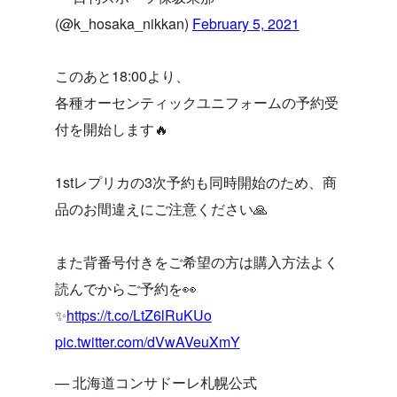
(@k_hosaka_nikkan)
February 5, 2021
このあと18:00より、
各種オーセンティックユニフォームの予約受
付を開始します🔥
1stレプリカの3次予約も同時開始のため、商
品のお間違えにご注意ください🙏
また背番号付きをご希望の方は購入方法よく
読んでからご予約を👀
✨
https://t.co/LtZ6lRuKUo
pic.twitter.com/dVwAVeuXmY
— 北海道コンサドーレ札幌公式