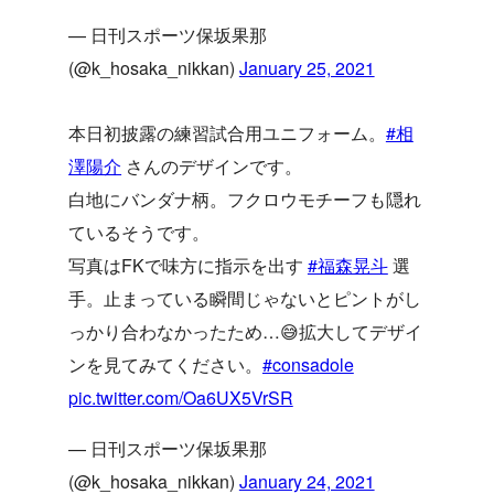
— 日刊スポーツ保坂果那
(@k_hosaka_nikkan)
January 25, 2021
本日初披露の練習試合用ユニフォーム。
#相
澤陽介
さんのデザインです。
白地にバンダナ柄。フクロウモチーフも隠れ
ているそうです。
写真はFKで味方に指示を出す
#福森晃斗
選
手。止まっている瞬間じゃないとピントがし
っかり合わなかったため…😅拡大してデザイ
ンを見てみてください。
#consadole
pic.twitter.com/Oa6UX5VrSR
— 日刊スポーツ保坂果那
(@k_hosaka_nikkan)
January 24, 2021