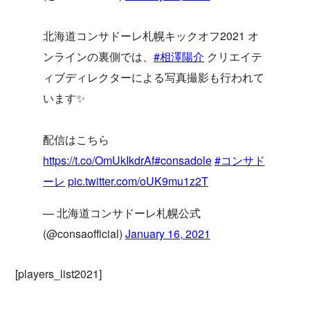
北海道コンサドーレ札幌キックオフ2021 オ
ンラインの裏側では、
#相澤陽介
クリエイテ
ィブディレクターによる写真撮影も行われて
います✨
配信はこちら
https://t.co/OmUkIkdrAf
#consadole
#コンサド
ーレ
pic.twitter.com/oUK9mu1z2T
— 北海道コンサドーレ札幌公式
(@consaofficial)
January 16, 2021
[players_list2021]