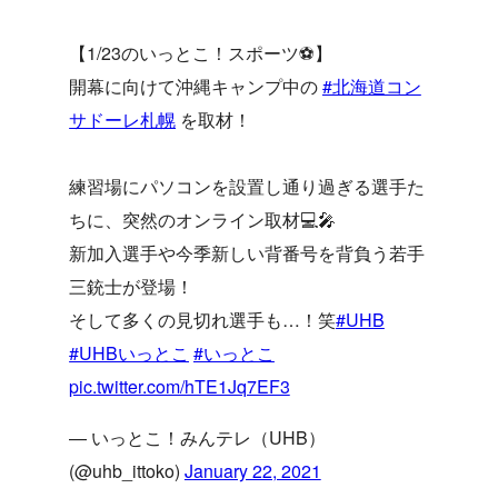
【1/23のいっとこ！スポーツ⚽️】
開幕に向けて沖縄キャンプ中の
#北海道コン
サドーレ札幌
を取材！
練習場にパソコンを設置し通り過ぎる選手た
ちに、突然のオンライン取材💻🎤
新加入選手や今季新しい背番号を背負う若手
三銃士が登場！
そして多くの見切れ選手も…！笑
#UHB
#UHBいっとこ
#いっとこ
pic.twitter.com/hTE1Jq7EF3
— いっとこ！みんテレ（UHB）
(@uhb_ittoko)
January 22, 2021