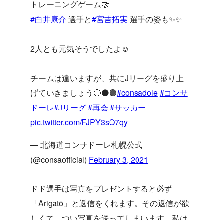
トレーニングゲーム🤝
#白井康介
選手と
#宮吉拓実
選手の姿も✨✨
2人とも元気そうでしたよ☺️
チームは違いますが、共にJリーグを盛り上
げていきましょう🔴⚫️🟣
#consadole
#コンサ
ドーレ
#Jリーグ
#再会
#サッカー
pic.twitter.com/FJPY3sO7qy
— 北海道コンサドーレ札幌公式
(@consaofficial)
February 3, 2021
ドド選手は写真をプレゼントすると必ず
「Arigatō」と返信をくれます。その返信が欲
しくて、つい写真を送ってしまいます。私は