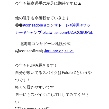
今年も福森選手の左足に期待ですね🦶
他の選手も今後載せていきます
🔴⚫️
#consadole
#コンサドーレ
#沖縄
#サッ
カー
#キャンプ
pic.twitter.com/UZzQO5UPbL
— 北海道コンサドーレ札幌公式
(@consaofficial)
January 27, 2021
今年もPUMA履きます！
自分が履いてるスパイクはFuture Zというや
つです！
軽くて履きやすいです！
選手にもスパイクにも注目してみてくださ
い！
💥The game is on💥