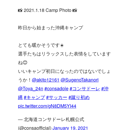
📸 2021.1.18 Camp Photo 📸
昨日から始まった沖縄キャンプ
とても暖かそうです☀️
選手たちはリラックスした表情をしています
ね😊
いいキャンプ初日になったのではないでしょ
うか！
@akito12161
@SugenoTakanori
@Toya_24n
#consadole
#コンサドーレ
#沖
縄
#キャンプ
#サッカー
#蹴り初め
pic.twitter.com/gN8DM5YI44
— 北海道コンサドーレ札幌公式
(@consaofficial)
January 19, 2021