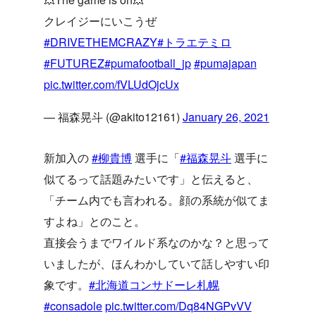
クレイジーにいこうぜ
#DRIVETHEMCRAZY
#トラエテミロ
#FUTUREZ
#pumafootball_jp
#pumajapan
pic.twitter.com/fVLUdOjcUx
— 福森晃斗 (@akito12161)
January 26, 2021
新加入の
#柳貴博
選手に「
#福森晃斗
選手に
似てるって話題みたいです」と伝えると、
「チーム内でも言われる。顔の系統が似てま
すよね」とのこと。
直接会うまでワイルド系なのかな？と思って
いましたが、ほんわかしていて話しやすい印
象です。
#北海道コンサドーレ札幌
#consadole
pic.twitter.com/Dq84NGPvVV