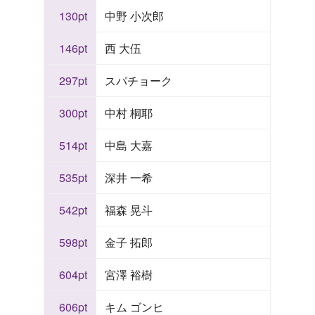
130pt
中野 小次郎
146pt
西 大伍
297pt
スパチョーク
300pt
中村 桐耶
514pt
中島 大嘉
535pt
深井 一希
542pt
福森 晃斗
598pt
金子 拓郎
604pt
宮澤 裕樹
606pt
キム ゴンヒ