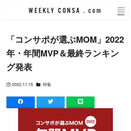
メ
WEEKLY CONSA . com
イ
MENU
ン
コ
「コンサポが選ぶMOM」2022
ン
テ
年・年間MVP＆最終ランキン
ン
グ発表
ツ
へ
カテゴリー
2022.11.15
特集
移
投稿日
動
-
-