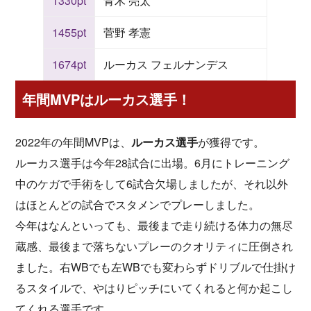
1330pt
青木 亮太
1455pt
菅野 孝憲
1674pt
ルーカス フェルナンデス
年間MVPはルーカス選手！
2022年の年間MVPは、
ルーカス選手
が獲得です。
ルーカス選手は今年28試合に出場。6月にトレーニング
中のケガで手術をして6試合欠場しましたが、それ以外
はほとんどの試合でスタメンでプレーしました。
今年はなんといっても、最後まで走り続ける体力の無尽
蔵感、最後まで落ちないプレーのクオリティに圧倒され
ました。右WBでも左WBでも変わらずドリブルで仕掛け
るスタイルで、やはりピッチにいてくれると何か起こし
てくれる選手です。