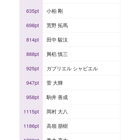
635pt
小柏 剛
698pt
荒野 拓馬
814pt
田中 駿汰
888pt
興梠 慎三
925pt
ガブリエル シャビエル
947pt
菅 大輝
958pt
駒井 善成
1115pt
岡村 大八
1186pt
高嶺 朋樹