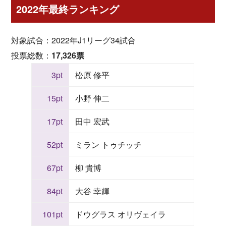
2022年最終ランキング
対象試合：2022年J1リーグ34試合
投票総数：
17,326票
3pt
松原 修平
15pt
小野 伸二
17pt
田中 宏武
52pt
ミラン トゥチッチ
67pt
柳 貴博
84pt
大谷 幸輝
101pt
ドウグラス オリヴェイラ