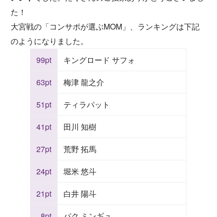
た！
大宮戦の「コンサポが選ぶMOM」、ランキングは下記
のようになりました。
99pt
キングロード サフォ
63pt
梅津 龍之介
51pt
ティラパット
41pt
田川 知樹
27pt
荒野 拓馬
24pt
堀米 悠斗
21pt
白井 陽斗
8pt
パク ミンギュ