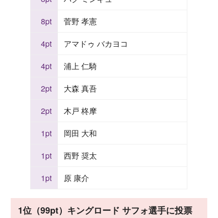
8pt
菅野 孝憲
4pt
アマドゥ バカヨコ
4pt
浦上 仁騎
2pt
大森 真吾
2pt
木戸 柊摩
1pt
岡田 大和
1pt
西野 奨太
1pt
原 康介
1位（99pt）キングロード サフォ選手に投票