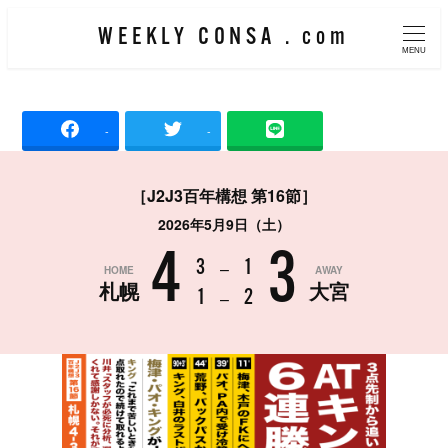
メ
WEEKLY CONSA . com
イ
MENU
ン
コ
-
-
ン
テ
［J2J3百年構想 第16節］
ン
2026年5月9日（土）
ツ
4
3
へ
3
–
1
HOME
AWAY
札幌
大宮
移
1
–
2
動