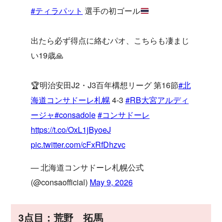
#ティラパット
選手の初ゴール
出たら必ず得点に絡むパオ、こちらも凄まじ
い19歳🙏
🏆明治安田J2・J3百年構想リーグ 第16節
#北
海道コンサドーレ札幌
4-3
#RB大宮アルディ
ージャ
#consadole
#コンサドーレ
https://t.co/OxL1jByoeJ
pic.twitter.com/cFxRfDhzvc
— 北海道コンサドーレ札幌公式
(@consaofficial)
May 9, 2026
3点目：荒野 拓馬