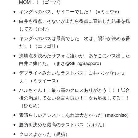
MOM！！（ゴーパ）
キングへのパス、サイコーでした！（⭐︎ミュウ⭐︎）
白井も得点こそないが出たら得点に直結した結果を残
してる（たむ）
キングへのパスは最高でした 次は、陽斗が決める番
だ！！（エフゴリ）
決勝点を決めたサフォも凄いが、あそこにパス出した
白井に痺れた。（まさ@SkiingSapporo）
デブライネみたいなラストパス！白井ハンパねぇぇ
ぇ！（ミライース）
ハルちゃん！！最っ高のクロスありがとう！！！試合
後の満足してない発言も良い！！次も応援してる！！
（ひらめ）
素晴らしいアシスト！あれは大きかった（makonitto）
勝負を決めた最高のラストパス（おげん）
クロスよかった（黒猫）