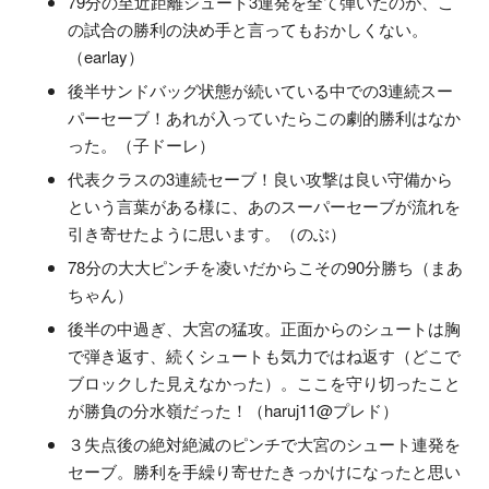
79分の至近距離シュート3連発を全て弾いたのが、こ
の試合の勝利の決め手と言ってもおかしくない。
（earlay）
後半サンドバッグ状態が続いている中での3連続スー
パーセーブ！あれが入っていたらこの劇的勝利はなか
った。（子ドーレ）
代表クラスの3連続セーブ！良い攻撃は良い守備から
という言葉がある様に、あのスーパーセーブが流れを
引き寄せたように思います。（のぶ）
78分の大大ピンチを凌いだからこその90分勝ち（まあ
ちゃん）
後半の中過ぎ、大宮の猛攻。正面からのシュートは胸
で弾き返す、続くシュートも気力ではね返す（どこで
ブロックした見えなかった）。ここを守り切ったこと
が勝負の分水嶺だった！（haruj11@プレド）
３失点後の絶対絶滅のピンチで大宮のシュート連発を
セーブ。勝利を手繰り寄せたきっかけになったと思い