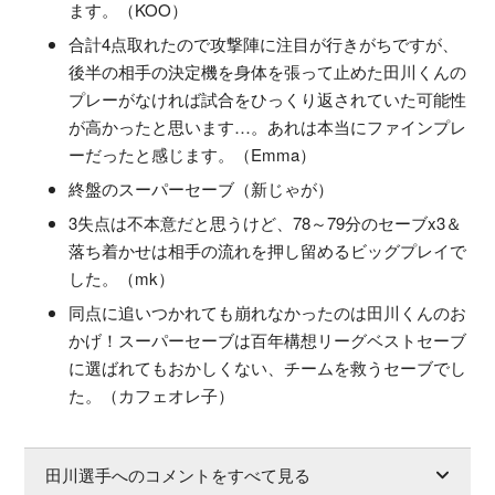
ます。（KOO）
合計4点取れたので攻撃陣に注目が行きがちですが、
後半の相手の決定機を身体を張って止めた田川くんの
プレーがなければ試合をひっくり返されていた可能性
が高かったと思います…。あれは本当にファインプレ
ーだったと感じます。（Emma）
終盤のスーパーセーブ（新じゃが）
3失点は不本意だと思うけど、78～79分のセーブx3＆
落ち着かせは相手の流れを押し留めるビッグプレイで
した。（mk）
同点に追いつかれても崩れなかったのは田川くんのお
かげ！スーパーセーブは百年構想リーグベストセーブ
に選ばれてもおかしくない、チームを救うセーブでし
た。（カフェオレ子）
田川選手へのコメントをすべて見る