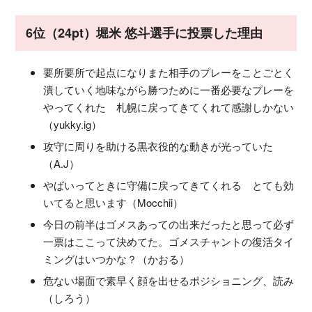
6位（24pt）堀米 悠斗選手に投票した理由
要所要所で起点になりまた相手のプレーをことごとく
潰していく地味ながら勝つために一番必要なプレーを
やってくれた 札幌に戻ってきてくれて感謝しかない
（yukky.ig）
攻守に周りを助ける黒衣役的な動きが光っていた
（A.J）
やばいってときに守備に戻ってきてくれる とても効
いてると思います（Mocchii）
今日の前半はゴメスあっての出来だったと思って必ず
一票はここって決めてた。ゴメスチャントの復活タイ
ミングはいつかな？（かおる）
危ない場面で素早く顔を出せるポジショニング、読み
（しろう）