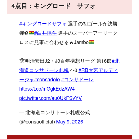
4点目：キングロード サフォ
#キングロードサフォ
選手の初ゴールが決勝
弾
⚽️
#白井陽斗
選手のスーパーアーリーク
ロスに見事に合わせる
🔥
Jambo
🏆明治安田J2・J3百年構想リーグ 第16節
#北
海道コンサドーレ札幌
4-3
#RB大宮アルディ
ージャ
#consadole
#コンサドーレ
https://t.co/mGgkEdzAW4
pic.twitter.com/au0UkFSvYV
— 北海道コンサドーレ札幌公式
(@consaofficial)
May 9, 2026