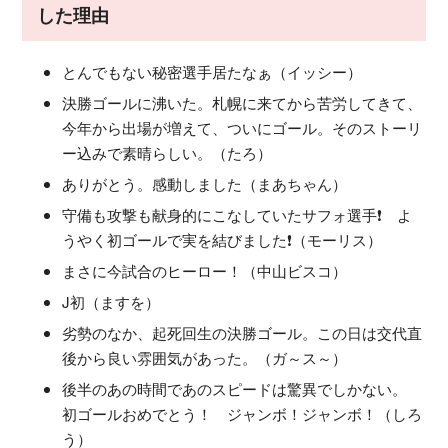
した理由
とんでもない秘密選手居たなぁ（イッシー）
決勝ゴールに沸いた。札幌に来てから苦労してきて、
今年から出場が増えて、ついにゴール。そのストーリ
ー込みで素晴らしい。（たろ）
ありがとう。感動しました（まあちゃん）
守備も攻撃も献身的にこなしていたサフォ選手❗️ よ
うやく初ゴールで実を結びました❗️（モーリス）
まさに今試合のヒーロー！（中山ビスコ）
J初（ますを）
劣勢のなか、起死回生の決勝ゴール。この日は交代直
後から良い雰囲気があった。（ガ～ス～）
後半のあの時間であのスピードは驚異でしかない。
初ゴールおめでとう！ ジャンボ！ジャンボ！（しろ
う）