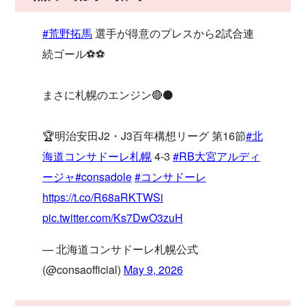
#荒野拓馬
選手が得意のプレスから2試合連
続ゴール⚽️⚽️
まさに札幌のエンジン🔴⚫️
🏆明治安田J2・J3百年構想リーグ 第16節
#北
海道コンサドーレ札幌
4-3
#RB大宮アルディ
ージャ
#consadole
#コンサドーレ
https://t.co/R68aRKTWSi
pic.twitter.com/Ks7DwO3zuH
— 北海道コンサドーレ札幌公式
(@consaofficial)
May 9, 2026