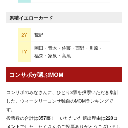
累積イエローカード
2Y
荒野
岡田・青木・佐藤・西野・川原・
1Y
福森・家泉・髙尾
コンサポが選ぶMOM
コンサポのみなさんに、ひとり3票を投票いただき集計
した、ウィークリーコンサ独自のMOMランキングで
す。
投票数の合計は
357票
！ いただいた選出理由は
220コ
メント
でした。たくさんのご投票ありがとうございまし