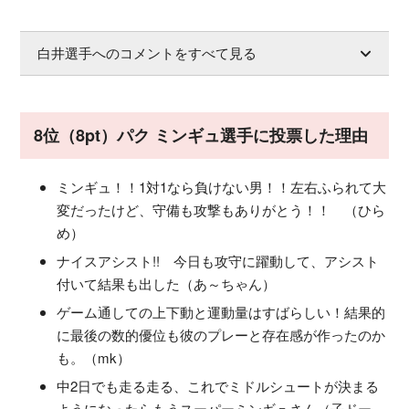
白井選手へのコメントをすべて見る
8位（8pt）パク ミンギュ選手に投票した理由
ミンギュ！！1対1なら負けない男！！左右ふられて大
変だったけど、守備も攻撃もありがとう！！ （ひら
め）
ナイスアシスト!! 今日も攻守に躍動して、アシスト
付いて結果も出した（あ～ちゃん）
ゲーム通しての上下動と運動量はすばらしい！結果的
に最後の数的優位も彼のプレーと存在感が作ったのか
も。（mk）
中2日でも走る走る、これでミドルシュートが決まる
ようになったらもうスーパーミンギュさん（子ドー