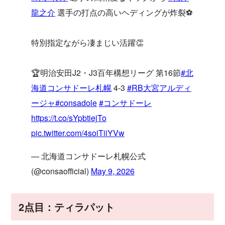
龍之介
選手の打点の高いヘディングが炸裂⚽️
特別指定ながら凄まじい活躍👏
🏆明治安田J2・J3百年構想リーグ 第16節
#北
海道コンサドーレ札幌
4-3
#RB大宮アルディ
ージャ
#consadole
#コンサドーレ
https://t.co/sYpbtiejTo
pic.twitter.com/4soiTiiYVw
— 北海道コンサドーレ札幌公式
(@consaofficial)
May 9, 2026
2点目：ティラパット