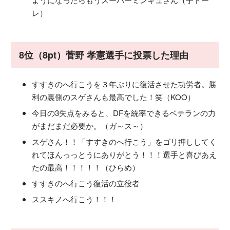
レ）
8位（8pt）菅野 孝憲選手に投票した理由
すすきのへ行こうを３年ぶりに復活させた功労者。勝
利の裏側のスゲさんも最高でした！笑（KOO）
今日の3失点をみると、DFを統率できるベテランの力
がまだまだ必要か。（ガ～ス～）
スゲさん！！「すすきのへ行こう」をゴリ押ししてく
れてほんっっとうにありがとう！！！選手と喜びあえ
たの最高！！！！！（ひらめ）
すすきのへ行こう復活の立役者
ススキノへ行こう！！！