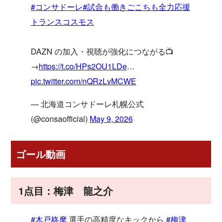
#コンサドーレ
#試合も働きごこちも全力応援
トランスコスモス
DAZN の加入・視聴が強化につながる📺
→
https://t.co/HPs2OU1LDe
…
pic.twitter.com/nQRzLvMCWE
— 北海道コンサドーレ札幌公式
(@consaofficial)
May 9, 2026
ゴール動画
1点目：梅津 龍之介
#木戸柊摩
選手の高精度なキックから
#梅津