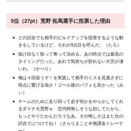
5位（27pt）荒野 拓馬選手に投票した理由
どの試合でも相手のビルドアップを阻害するような動
きをしているけど、それが3点目を呼んだ。（たろ）
抜け目なく狙って奪って決める。あの時点では最高の
タイミングだった。あれで気持ちが折れない大宮が凄
いわ。（かぺり）
俺は４回追うぞ！を実践して相手のミスを見逃さずに
得点に繋げる強さ！ゴール後のパフォも良かった（み
ぃ）
チームのために走り回って必ず何かをやらかしてくれ
るダイナモ荒野ｗ 交代時悔しそうな顔してたから、
もっとやりたかんだろうなあ。その悔しさはまた次の
試合でぶつけてね！（さらりまこと＠無課金トレーナ
ー）