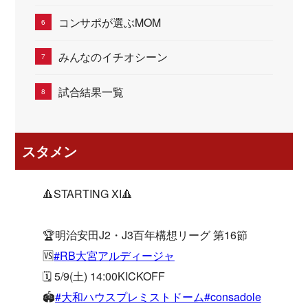
コンサポが選ぶMOM
みんなのイチオシーン
試合結果一覧
スタメン
🔺STARTING XI🔺
🏆明治安田J2・J3百年構想リーグ 第16節
🆚
#RB大宮アルディージャ
🗓 5/9(土) 14:00KICKOFF
🏟
#大和ハウスプレミストドーム
#consadole