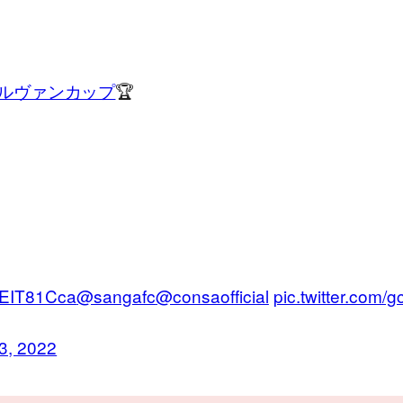
#ルヴァンカップ
🏆
3NEIT81Cca
@sangafc
@consaofficial
pic.twitter.com
13, 2022