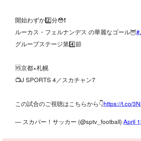
開始わずか2️⃣分😳❗️
ルーカス・フェルナンデス の華麗なゴール🦉
グループステージ第4️⃣節
🆚京都×札幌
📺J SPORTS 4／スカチャン7
この試合のご視聴はこちらから👇
https://t.co/
— スカパー！サッカー (@sptv_football)
April 