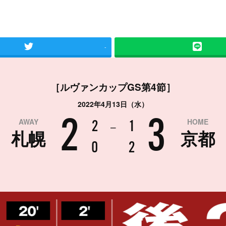
-
［ルヴァンカップGS第4節］
2022年4月13日（水）
AWAY
HOME
2
3
2
–
1
札幌
京都
0
2