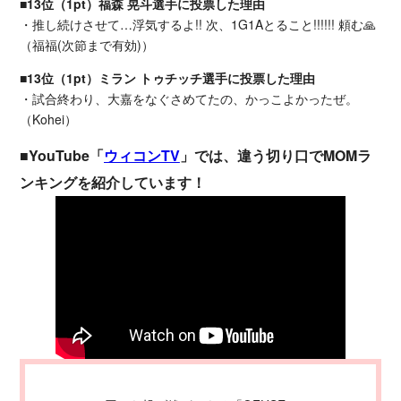
■13位（1pt）福森 晃斗選手に投票した理由
・推し続けさせて…浮気するよ!! 次、1G1Aとること!!!!!! 頼む🙏
（福福(次節まで有効)）
■13位（1pt）ミラン トゥチッチ選手に投票した理由
・試合終わり、大嘉をなぐさめてたの、かっこよかったぜ。
（Kohei）
■YouTube「
ウィコンTV
」では、違う切り口でMOMラ
ンキングを紹介しています！