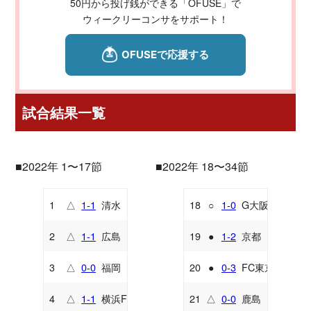
50円から投げ銭ができる「OFUSE」で
ウィークリーコンサをサポート！
試合結果一覧
■2022年 1〜17節
■2022年 18〜34節
1
△
1-1
清水
18
○
1-0
G大阪
A
H
2
△
1-1
広島
19
●
1-2
京都
H
A
3
△
0-0
福岡
20
●
0-3
FC東京
A
A
4
△
1-1
横浜FM
21
△
0-0
鹿島
H
H