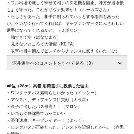
・フル出場で厳しく寄せて相手の決定機を阻止、味方が退場後
もよく守った。これがサウナ効果か！（ルーカズさん）
・らしさがあった。相手に削られてハッとする場面もあった
が。ケガなく行ってくれれば、キャプテンマークにふさわしい
選手になってくれるかと。（ミポリン）
・強すぎです（ばななまる）
・見えないところで大活躍（KEITA）
・攻撃の目を摘んでピンチからチャンスに変えていた（ひ）
深井選手へのコメントをすべて見る（β）
■6位（28pt）高嶺 朋樹選手に投票した理由
・ワンタッチパス素晴らしいかった（イッシー）
・アシスト、ディフェンスに貢献（キラ星）
・金子に出したパス最高！！（マロン）
・いつも冷静沈黙でカッコいい
・堅守速攻。キープレイヤー！（よっく）
・ロングパスが正確だった。アシストを記録したから。（赤黒
の情熱）