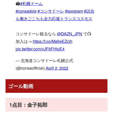
🏟
#札幌ドーム
#consadole
#コンサドーレ
#spogram
#試合
も働きごこちも全力応援トランスコスモス
コンサドーレ観るなら
@DAZN_JPN
で📺
加入は→
https://t.co/MafreEZclh
pic.twitter.com/vJF9FHtuE4
— 北海道コンサドーレ札幌公式
(@consaofficial)
April 2, 2022
ゴール動画
1点目：金子拓郎