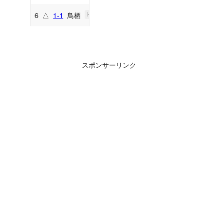
6
△
1-1
鳥栖
H
スポンサーリンク