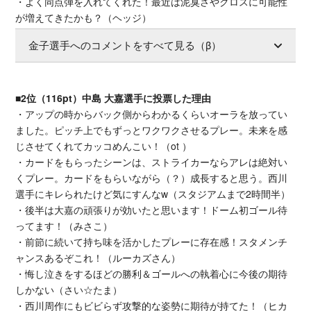
・よく同点弾を入れてくれた！最近は泥臭さやクロスに可能性
が増えてきたかも？（ヘッジ）
金子選手へのコメントをすべて見る（β）
■2位（116pt）中島 大嘉選手に投票した理由
・アップの時からバック側からわかるくらいオーラを放ってい
ました。ピッチ上でもずっとワクワクさせるプレー。未来を感
じさせてくれてカッコめんこい！（ot ）
・カードをもらったシーンは、ストライカーならアレは絶対い
くプレー。カードをもらいながら（？）成長すると思う。西川
選手にキレられたけど気にすんなw（スタジアムまで2時間半）
・後半は大嘉の頑張りが効いたと思います！ドーム初ゴール待
ってます！（みさこ）
・前節に続いて持ち味を活かしたプレーに存在感！スタメンチ
ャンスあるぞこれ！（ルーカズさん）
・悔し泣きをするほどの勝利＆ゴールへの執着心に今後の期待
しかない（さい☆たま）
・西川周作にもビビらず攻撃的な姿勢に期待が持てた！（ヒカ