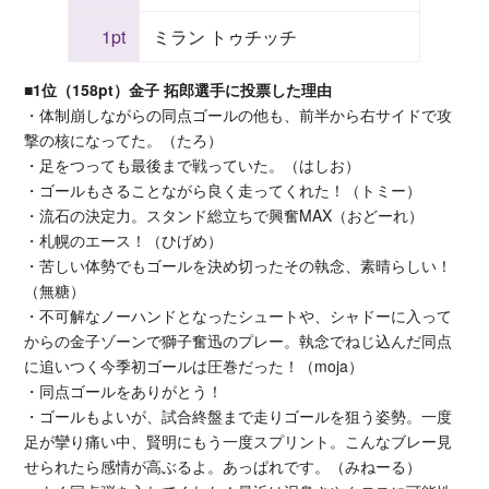
1pt
ミラン トゥチッチ
■1位（158pt）金子 拓郎選手に投票した理由
・体制崩しながらの同点ゴールの他も、前半から右サイドで攻
撃の核になってた。（たろ）
・足をつっても最後まで戦っていた。（はしお）
・ゴールもさることながら良く走ってくれた！（トミー）
・流石の決定力。スタンド総立ちで興奮MAX（おどーれ）
・札幌のエース！（ひげめ）
・苦しい体勢でもゴールを決め切ったその執念、素晴らしい！
（無糖）
・不可解なノーハンドとなったシュートや、シャドーに入って
からの金子ゾーンで獅子奮迅のプレー。執念でねじ込んだ同点
に追いつく今季初ゴールは圧巻だった！（moja）
・同点ゴールをありがとう！
・ゴールもよいが、試合終盤まで走りゴールを狙う姿勢。一度
足が攣り痛い中、賢明にもう一度スプリント。こんなブレー見
せられたら感情が高ぶるよ。あっぱれです。（みねーる）