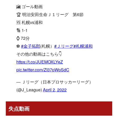
🎦 ゴール動画
🏆 明治安田生命Ｊ１リーグ 第6節
🆚 札幌vs浦和
🔢 1-1
⌚️ 72分
⚽️
#金子拓郎
(札幌）
#Ｊリーグ
#札幌浦和
その他の動画はこちら👇
https://t.co/JUEMOXLYeZ
pic.twitter.com/ZI37pWpSdC
— Ｊリーグ（日本プロサッカーリーグ）
(@J_League)
April 2, 2022
失点動画