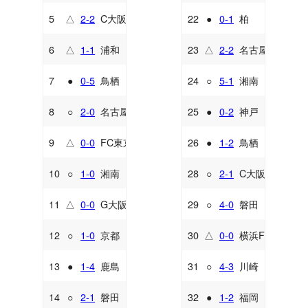
5
△
2-2
C大阪
22
●
0-1
柏
A
A
6
△
1-1
浦和
23
△
2-2
名古屋
H
H
7
●
0-5
鳥栖
24
○
5-1
湘南
A
A
8
○
2-0
名古屋
25
●
0-2
神戸
A
H
9
△
0-0
FC東京
26
●
1-2
鳥栖
H
H
10
○
1-0
湘南
28
○
2-1
C大阪
H
H
11
△
0-0
G大阪
29
○
4-0
磐田
A
H
12
○
1-0
京都
30
△
0-0
横浜FM
H
A
13
●
1-4
鹿島
31
○
4-3
川崎
A
H
14
○
2-1
磐田
32
●
1-2
福岡
A
H