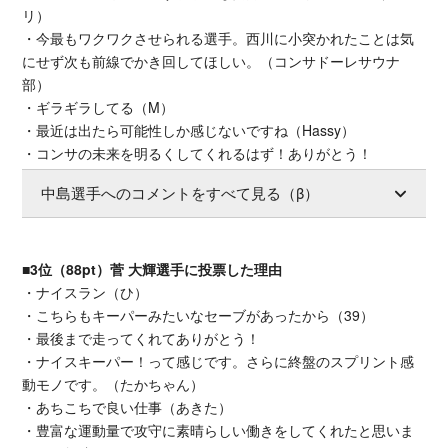
リ）
・今最もワクワクさせられる選手。西川に小突かれたことは気
にせず次も前線でかき回してほしい。（コンサドーレサウナ
部）
・ギラギラしてる（M）
・最近は出たら可能性しか感じないですね（Hassy）
・コンサの未来を明るくしてくれるはず！ありがとう！
中島選手へのコメントをすべて見る（β）
■3位（88pt）菅 大輝選手に投票した理由
・ナイスラン（ひ）
・こちらもキーパーみたいなセーブがあったから（39）
・最後まで走ってくれてありがとう！
・ナイスキーパー！って感じです。さらに終盤のスプリント感
動モノです。（たかちゃん）
・あちこちで良い仕事（あきた）
・豊富な運動量で攻守に素晴らしい働きをしてくれたと思いま