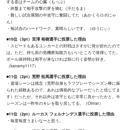
する姿はチームの心臓（もっぷ）
・終盤まで相手攻撃の芽を摘む（汗だるま）
・難しい試合展開の中攻守に奮闘してた（あかくろロボにゃ
ん）
・毎試合のハードワーク、素晴らしいです。（ゆうにぃ）
■10位（3pt）宮澤 裕樹選手に投票した理由
・スピードもあるユンカーとの対戦はさすがに骨が折れたので
は。ただ、持ち前の危機察知能力もいいところで発揮してた。
ボール保持時は相手が来なければ前に行く姿勢が好き。
（kanamy1117）
■11位（2pt）荒野 拓馬選手に投票した理由
・退場シーンは残念（荒野自身もラフプレーでシーズン棒に振
られた経験あるので、あれは偶発的なプレーだったと信じてま
す）だったが、それ以外は攻守ともに非常に良かったかと。今
シーズンは一昨年のキレを取り戻してる。（Oimar）
■11位（2pt）ルーカス フェルナンデス選手に投票した理由
・毎度毎度うまいなーと思う。