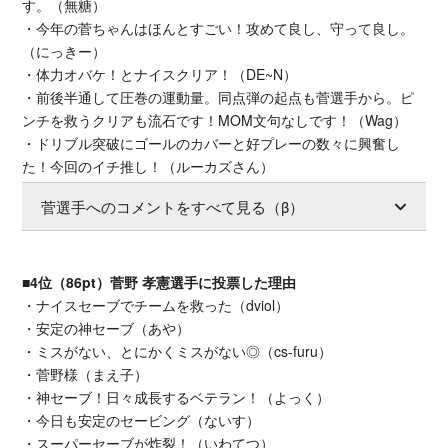
す。（無糖）
・今年の菅ちゃんはほんとすごい！攻めて良し、守って良し。
（にっきー）
・体力オバケ！とナイスクリア！（DE~N）
・前後半通して圧巻の運動量。同点弾の起点も菅選手から。ピ
ンチを救うクリアも流石です！MOM文句なしです！（Wag）
・ドリブル突破にゴールのカバーと好プレーの数々に興奮し
た！今回のイチ推し！（ルーカズさん）
菅選手へのコメントをすべて見る（β）
■4位（86pt）菅野 孝憲選手に投票した理由
・ナイスセーブでチームを救った（dviol）
・安定の神セーブ（あや）
・ミスがない、とにかくミスがない◎（cs-furu）
・菅野様（まえ子）
・神セーブ！日々成長するベテラン！（よっく）
・今日も安定のセービング（ないす）
・スーパーセーブが炸裂！（いわてつ）