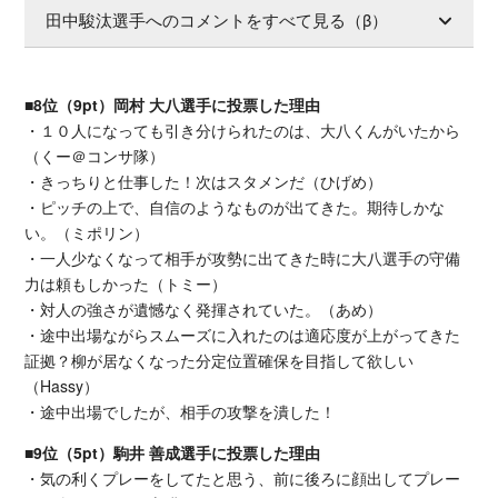
田中駿汰選手へのコメントをすべて見る（β）
■8位（9pt）岡村 大八選手に投票した理由
・１０人になっても引き分けられたのは、大八くんがいたから
（くー＠コンサ隊）
・きっちりと仕事した！次はスタメンだ（ひげめ）
・ピッチの上で、自信のようなものが出てきた。期待しかな
い。（ミポリン）
・一人少なくなって相手が攻勢に出てきた時に大八選手の守備
力は頼もしかった（トミー）
・対人の強さが遺憾なく発揮されていた。（あめ）
・途中出場ながらスムーズに入れたのは適応度が上がってきた
証拠？柳が居なくなった分定位置確保を目指して欲しい
（Hassy）
・途中出場でしたが、相手の攻撃を潰した！
■9位（5pt）駒井 善成選手に投票した理由
・気の利くプレーをしてたと思う、前に後ろに顔出してプレー