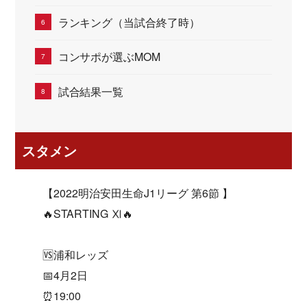
ランキング（当試合終了時）
コンサポが選ぶMOM
試合結果一覧
スタメン
【2022明治安田生命J1リーグ 第6節 】
🔥STARTING Ⅺ🔥
🆚浦和レッズ
📅4月2日
⏰19:00