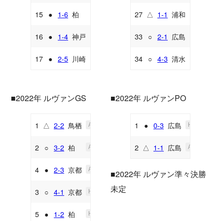
15
●
1-6
柏
27
△
1-1
浦和
H
A
16
●
1-4
神戸
33
○
2-1
広島
A
A
17
●
2-5
川崎
34
○
4-3
清水
A
H
■2022年 ルヴァンGS
■2022年 ルヴァンPO
1
△
2-2
鳥栖
1
●
0-3
広島
A
H
2
○
3-2
柏
2
△
1-1
広島
A
A
4
●
2-3
京都
A
■2022年 ルヴァン準々決勝
未定
3
○
4-1
京都
H
5
●
1-2
柏
H