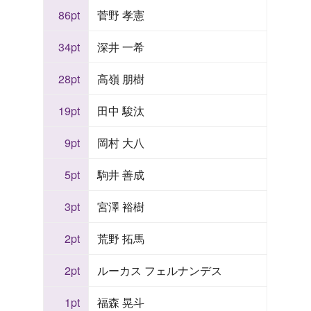
86pt
菅野 孝憲
34pt
深井 一希
28pt
高嶺 朋樹
19pt
田中 駿汰
9pt
岡村 大八
5pt
駒井 善成
3pt
宮澤 裕樹
2pt
荒野 拓馬
2pt
ルーカス フェルナンデス
1pt
福森 晃斗