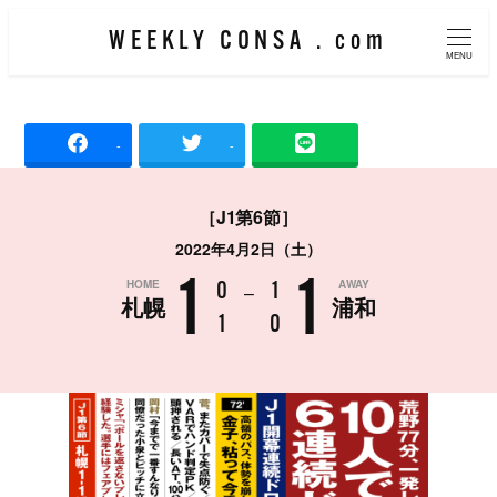
メ
WEEKLY CONSA . com
イ
MENU
ン
コ
-
-
ン
テ
［J1第6節］
ン
2022年4月2日（土）
ツ
1
1
HOME
AWAY
へ
0
–
1
札幌
浦和
移
1
0
動