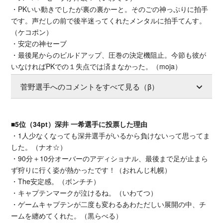
・PKいい動きでしたが裏の裏かーと。そのごの神っぷりに拍手
です。声だしの前で後半迷ってくれたメンタルに拍手てんす。
（ケコポン）
・安定の神セーブ
・最後尾からのビルドアップ、圧巻の決定機阻止。今節も彼が
いなければPKでの１失点では済まなかった。（moja）
菅野選手へのコメントをすべて見る（β）
■5位（34pt）深井 一希選手に投票した理由
・1人少なくなっても深井選手がいるから負けないって思ってま
した。（ナオ☆）
・90分＋10分オーバーのアディショナル、最後まで足が止まら
ず狩りに行く姿が熱かったです！（おれんじ札幌）
・The安定感。（ボンチチ）
・キャプテンマークが泣けるね。（いわてつ）
・ゲームキャプテンが二度も変わるあわただしい展開の中、チ
ームを纏めてくれた。（黒らべる）