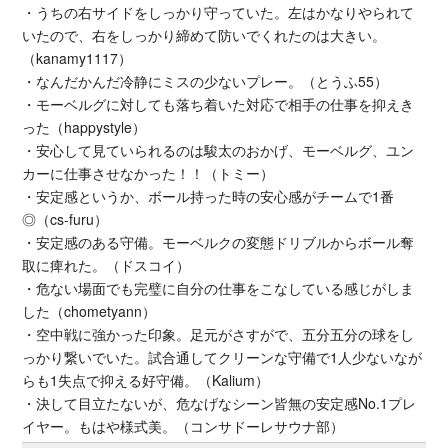
・うちの右サイドをしっかり守っていた。左はかなりやられて
いたので、右をしっかり締めて防いでくれたのは大きい。
（kanamy1117）
・なんだかんだ冷静にミスの少ないプレー。（とうふ55）
・モーベルグに対しても落ち着いた対応で相手の仕事を抑えき
った（happystyle）
・安心して見ていられるのは駿太のおかげ、モーベルグ、ユン
カーに仕事させなかった！！（トミー）
・安定感というか、ボール持った時の安心感がチームで1番
◎（cs-furu）
・安定感のある守備。モーベルクの変態ドリブルからボール奪
取に痺れた。（ドスコイ）
・危ない場面でも完璧に自分の仕事をこなしている感じがしま
した（chometyann）
・空中戦に強かった印象。足元がさすがで、五分五分の球をし
っかり繋いでいた。試合通してクリーンな守備で1人少ないなが
らも1失点で抑える好守備。（Kalium）
・決して目立たないが、危なげなシーン皆無の安定感No.1プレ
イヤー。もはや様式美。（コンサドーレサウナ部）