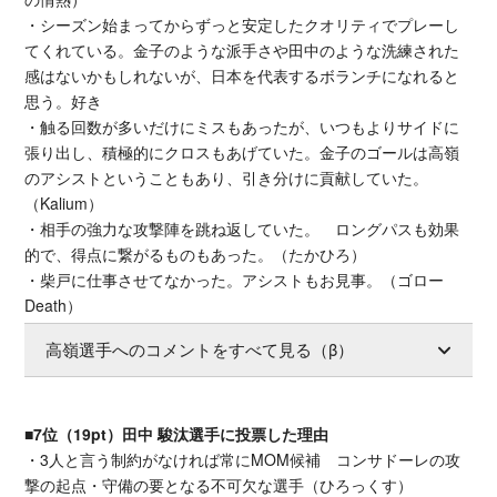
・シーズン始まってからずっと安定したクオリティでプレーし
てくれている。金子のような派手さや田中のような洗練された
感はないかもしれないが、日本を代表するボランチになれると
思う。好き
・触る回数が多いだけにミスもあったが、いつもよりサイドに
張り出し、積極的にクロスもあげていた。金子のゴールは高嶺
のアシストということもあり、引き分けに貢献していた。
（Kalium）
・相手の強力な攻撃陣を跳ね返していた。 ロングパスも効果
的で、得点に繋がるものもあった。（たかひろ）
・柴戸に仕事させてなかった。アシストもお見事。（ゴロー
Death）
高嶺選手へのコメントをすべて見る（β）
■7位（19pt）田中 駿汰選手に投票した理由
・3人と言う制約がなければ常にMOM候補 コンサドーレの攻
撃の起点・守備の要となる不可欠な選手（ひろっくす）