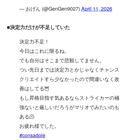
— おげん (@GenGen9027)
April 11, 2026
■決定力だけが不足していた
決定力不足！
今日はこれに限るね。
でも自分はそこまで悲観してません。
つい先日までは決定力とかじゃなくチャンス
クリエイトすら少なかったので間違いなく改
善はしてる🦉
もし昇格目指す気あるならストライカーの補
強ないと厳しいだろうがマリオでみたいのも
ある🫠
お疲れ様でした。
#consadole