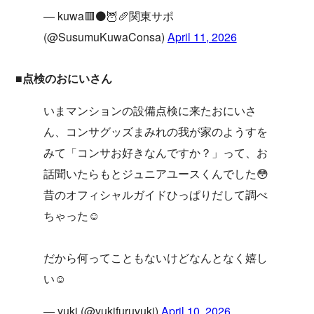
— kuwa🟥⚫️🦉🥖関東サポ
(@SusumuKuwaConsa)
April 11, 2026
■点検のおにいさん
いまマンションの設備点検に来たおにいさ
ん、コンサグッズまみれの我が家のようすを
みて「コンサお好きなんですか？」って、お
話聞いたらもとジュニアユースくんでした😳
昔のオフィシャルガイドひっぱりだして調べ
ちゃった☺️
だから何ってこともないけどなんとなく嬉し
い☺️
— yuki (@yukifuruyuki)
April 10, 2026