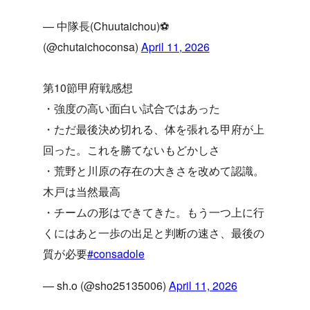
— 中隊長(Chuutaichou)⚽️
(@chutaichoconsa)
April 11, 2026
第10節甲府戦感想
・強度の高い面白い試合ではあった
・ただ最後決め切れる、体を張れる甲府が上
回った。これを勝てないもどかしさ
・荒野と川原の存在の大きさを改めて認識。
木戸は当然最高
・チームの形はできてきた。もう一つ上に行
くにはあと一歩の出足と判断の速さ、最後の
質が必要
#consadole
— sh.o (@sho25135006)
April 11, 2026