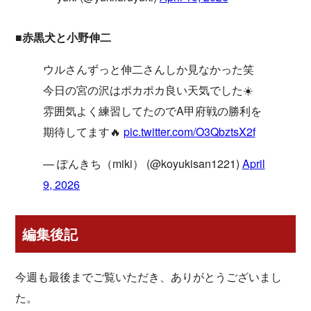
■赤黒犬と小野伸二
ウルさんずっと伸二さんしか見なかった笑
今日の宮の沢はポカポカ良い天気でした☀️
雰囲気よく練習してたのでA甲府戦の勝利を
期待してます🔥
pic.twitter.com/O3QbztsX2f
— ぽんきち（miki） (@koyukisan1221)
April
9, 2026
編集後記
今週も最後までご覧いただき、ありがとうございまし
た。