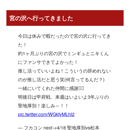
宮の沢へ行ってきました
今日は休みで暇だったので宮の沢に行ってき
た！
約1ヶ月ぶりの宮の沢でミンギュとニキくん
にファンサできてよかった！
推し活っていいよね！こういうの辞めれない
のが推し活だと思う笑(何言ってるんだ？)
一緒にいてくれた仲間に感謝🙇‍♂️
明後日は甲府戦、来週はいよいよ3年ぶりの
聖地厚別！楽しみ～！！
pic.twitter.com/WGkfyMLhI2
— フカコン next→4/18 聖地厚別vs松本