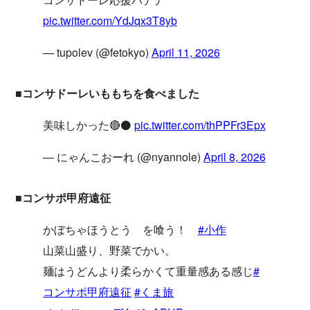
pic.twitter.com/YdJqx3T8yb
— tupolev (@fetokyo)
April 11, 2026
■コンサドーレいももちを食べました
美味しかった🔴⚫
pic.twitter.com/thPPFr3Epx
— にゃんこおーれ (@nyannole)
April 8, 2026
■コンサポ甲府遠征
かぼちゃほうとう を喰う！
#小作
山菜山盛り、野菜でかい。
麺はうどんより柔らかくて重量感ある感じ
#
コンサポ甲府遠征
#くま旅