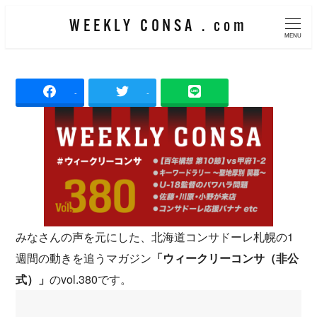
メ
WEEKLY CONSA . com
イ
MENU
ン
コ
-
-
ン
テ
ン
ツ
へ
移
動
みなさんの声を元にした、北海道コンサドーレ札幌の1
週間の動きを追うマガジン
「ウィークリーコンサ（非公
式）」
のvol.380です。