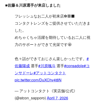
■佐藤＆川原選手が来店しました
フレッシュなお二人が初来店⚽️🟥⬛️
コンタクトレンズをご提供させていただきま
した。
めちゃくちゃ活躍を期待しているお二人に視
力のサポートができて光栄です🤩
色々話ができておじさん楽しかったです。
#
佐藤陽成
選手
#川原颯斗
選手
#consadole
#コ
ンサドーレ
#アットコンタクト
pic.twitter.com/DuXChv4t8N
— アットコンタクト《実店舗/公式》
(@atcon_sapporo)
April 7, 2026