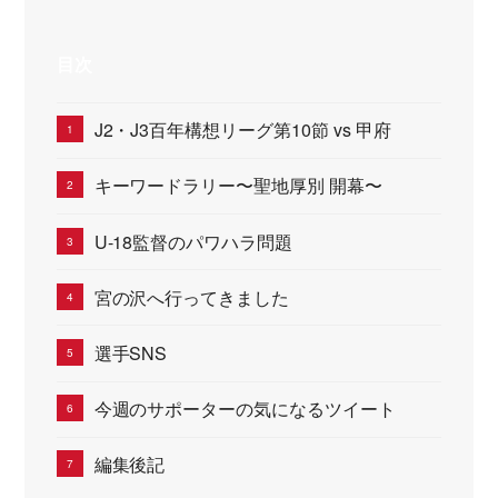
目次
J2・J3百年構想リーグ第10節 vs 甲府
キーワードラリー〜聖地厚別 開幕〜
U-18監督のパワハラ問題
宮の沢へ行ってきました
選手SNS
今週のサポーターの気になるツイート
編集後記