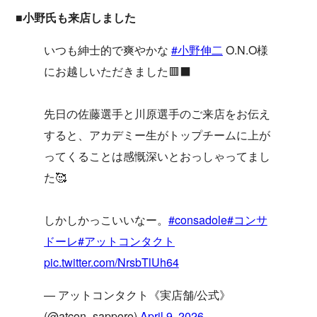
■小野氏も来店しました
いつも紳士的で爽やかな
#小野伸二
O.N.O様
にお越しいただきました🟥⬛️
先日の佐藤選手と川原選手のご来店をお伝え
すると、アカデミー生がトップチームに上が
ってくることは感慨深いとおっしゃってまし
た🥰
しかしかっこいいなー。
#consadole
#コンサ
ドーレ
#アットコンタクト
pic.twitter.com/NrsbTlUh64
— アットコンタクト《実店舗/公式》
(@atcon_sapporo)
April 9, 2026