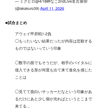
— ミクヒロ@4/18岬なこ2ndLive名古屋😻
(@akakuro39)
April 11, 2026
■試合まとめ
アウェイ甲府戦1-2負
◯もったいない結果だったが内容は悲観する
ものではないっていう印象
◯数字の面でもそうだが、相手のバイタルに
侵入できる形が何度も出て来て進化を感じた
ことは
◯見てて面白いサッカーだなという印象があ
るだけにあと少し個が光ればというとこまで
来てる…