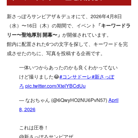
新さっぽろサンピアザ＆デュオにて、2026年4月8日
（水）〜16日（木）の期間で、イベント
「キーワードラ
リー〜聖地厚別 開幕〜」
が開催されています。
館内に配置された6つの文字を探して、キーワードを完
成させたのちに、写真を投稿する企画です。
一体いつからあったのかも良くわかってない
けど撮りました😂
#コンサドーレ
#新さっぽ
ろ
pic.twitter.com/XtelYBCdUu
— なおちゃん (@6QwyHO2NU6PvN57)
April
8, 2026
これは圧巻！
@新さっぽろサンピアザ