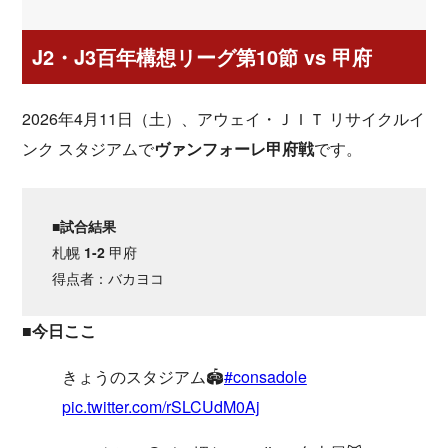
J2・J3百年構想リーグ第10節 vs 甲府
2026年4月11日（土）、アウェイ・ＪＩＴ リサイクルイ
ンク スタジアムで
ヴァンフォーレ甲府戦
です。
■試合結果
札幌
1-2
甲府
得点者：バカヨコ
■今日ここ
きょうのスタジアム🏟️
#consadole
pic.twitter.com/rSLCUdM0Aj