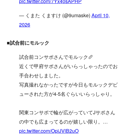
pic.twitter.com/7Yx40sAPHP
— くまた くますけ (@9umaske)
April 10,
2026
■試合前にモルック
試合前コンサポさんでモルック🥖
近くで甲府サポさんがいらっしゃったのでお
手合わせしました。
写真撮れなかったですが今日もモルックデビ
ューされた方が4-5名ぐらいいらっしゃり。
関東コンサポで輪が広がっていてJサポさん
の中でも広まってるのが嬉しい限り。…
pic.twitter.com/OpiJVlB2uO