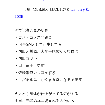
— キラ星 (@bSd6XTLUZb9D7l0)
January 8,
2026
さて記者会見の所見
・ゴメ・ゴメス問題笑
・河合GMとして仕事してる
・内田と川原、大学一緒繋がりワロタ
・内田ゴツい
・田川選手、男前
・佐藤陽成カッコ良すぎ
・こだま食堂→かくま食堂になる予感笑
６人とも身体が仕上がってる気がする。
明日、赤黒のユニ姿見れるの熱い🔥