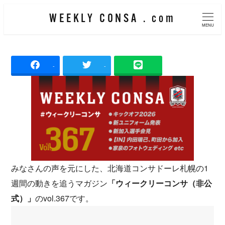
メ
WEEKLY CONSA . com
イ
MENU
ン
コ
-
-
ン
テ
ン
ツ
へ
移
動
みなさんの声を元にした、北海道コンサドーレ札幌の1
週間の動きを追うマガジン
「ウィークリーコンサ（非公
式）」
のvol.367です。