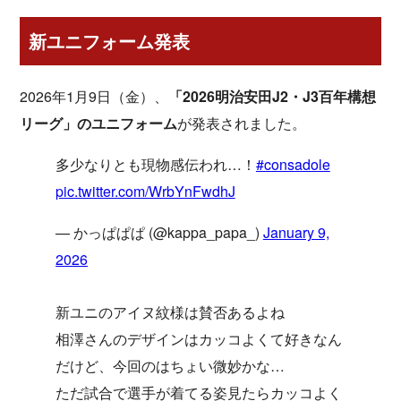
新ユニフォーム発表
2026年1月9日（金）、
「2026明治安田J2・J3百年構想
リーグ」のユニフォーム
が発表されました。
多少なりとも現物感伝われ…！
#consadole
pic.twitter.com/WrbYnFwdhJ
— かっぱぱぱ (@kappa_papa_)
January 9,
2026
新ユニのアイヌ紋様は賛否あるよね
相澤さんのデザインはカッコよくて好きなん
だけど、今回のはちょい微妙かな…
ただ試合で選手が着てる姿見たらカッコよく