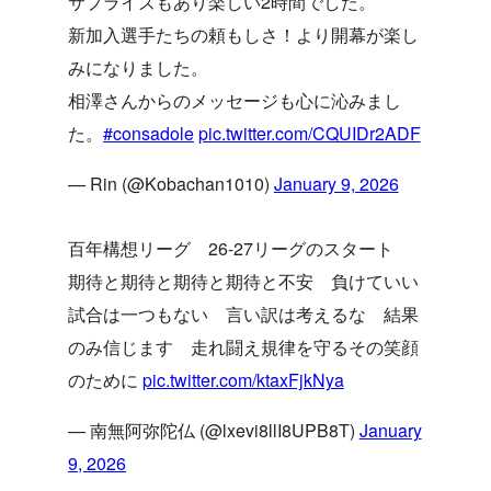
サプライズもあり楽しい2時間でした。
新加入選手たちの頼もしさ！より開幕が楽し
みになりました。
相澤さんからのメッセージも心に沁みまし
た。
#consadole
pic.twitter.com/CQUIDr2ADF
— Rin (@Kobachan1010)
January 9, 2026
百年構想リーグ 26-27リーグのスタート
期待と期待と期待と期待と不安 負けていい
試合は一つもない 言い訳は考えるな 結果
のみ信じます 走れ闘え規律を守るその笑顔
のために
pic.twitter.com/ktaxFjkNya
— 南無阿弥陀仏 (@lxevi8llI8UPB8T)
January
9, 2026