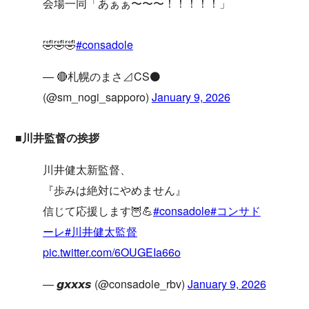
会場一同「あぁぁ〜〜〜！！！！！」
🤣🤣🤣
#consadole
— 🔴札幌のまさ⊿CS⚫️
(@sm_nogi_sapporo)
January 9, 2026
■川井監督の挨拶
川井健太新監督、
『歩みは絶対にやめません』
信じて応援します🦉💪
#consadole
#コンサド
ーレ
#川井健太監督
pic.twitter.com/6OUGEIa66o
— 𝙜𝙭𝙭𝙭𝙨 (@consadole_rbv)
January 9, 2026