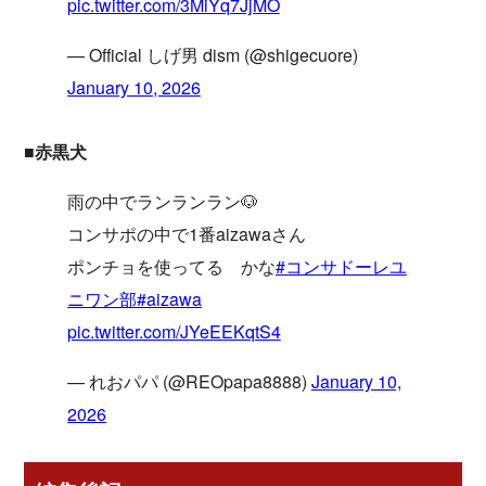
pic.twitter.com/3MiYq7JjMO
— Official しげ男 dism (@shigecuore)
January 10, 2026
■赤黒犬
雨の中でランランラン🐶
コンサポの中で1番aizawaさん
ポンチョを使ってる かな
#コンサドーレユ
ニワン部
#aizawa
pic.twitter.com/JYeEEKqtS4
— れおパパ (@REOpapa8888)
January 10,
2026