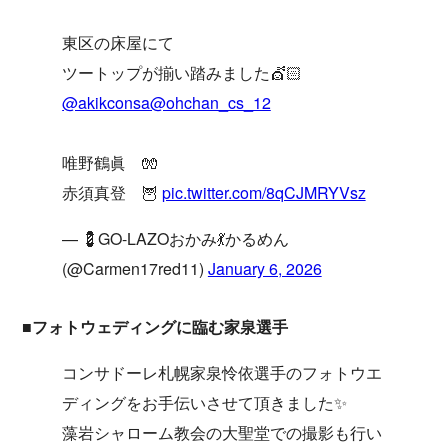
東区の床屋にて
ツートップが揃い踏みました💇🏻
@akikconsa
@ohchan_cs_12
唯野鶴眞 🧤
赤須真登 🦉
pic.twitter.com/8qCJMRYVsz
— 💈GO-LAZOおかみ💃かるめん
(@Carmen17red11)
January 6, 2026
■フォトウェディングに臨む家泉選手
コンサドーレ札幌家泉怜依選手のフォトウエ
ディングをお手伝いさせて頂きました✨
藻岩シャローム教会の大聖堂での撮影も行い