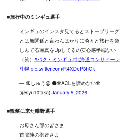
■旅行中のミンギュ選手
ミンギュのインスタ見てるとストーブリーグ
とは無関係と言わんばかりに淡々と旅行を楽
しんでる写真をUpしてるの安心感半端ない
（笑）
#パク・ミンギュ
#北海道コンサドーレ
札幌
pic.twitter.com/R4XDeP3hCk
— 🔴しゅう@ ⚫⚽ACLを諦めない⚽
(@syu10taka)
January 5, 2026
■散髪に来た唯野選手
お母さん部の皆さま
首脳陣の御皆さま