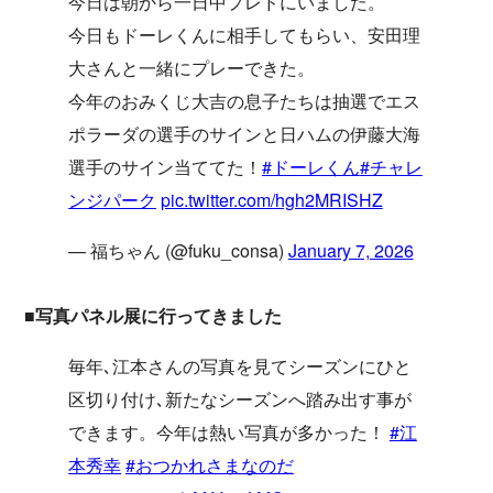
今日は朝から一日中プレドにいました。
今日もドーレくんに相手してもらい、安田理
大さんと一緒にプレーできた。
今年のおみくじ大吉の息子たちは抽選でエス
ポラーダの選手のサインと日ハムの伊藤大海
選手のサイン当ててた！
#ドーレくん
#チャレ
ンジパーク
pic.twitter.com/hgh2MRISHZ
— 福ちゃん (@fuku_consa)
January 7, 2026
■写真パネル展に行ってきました
毎年､江本さんの写真を見てシーズンにひと
区切り付け､新たなシーズンへ踏み出す事が
できます。今年は熱い写真が多かった！
#江
本秀幸
#おつかれさまなのだ