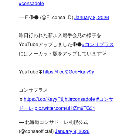
#consadole
— F 🔴⚫️ (@F_consa_D)
January 8, 2026
昨日行われた新加入選手会見の様子を
YouTubeアップしました🔴⚫️
#コンサプラス
にはノーカット版をアップしています💡
YouTube⏬
https://t.co/2GcbHqnv9y
コンサプラス
⏬
https://t.co/KayyP8jhti
#consadole
#コンサ
ドーレ
pic.twitter.com/uHtZm9TG31
— 北海道コンサドーレ札幌公式
(@consaofficial)
January 9, 2026