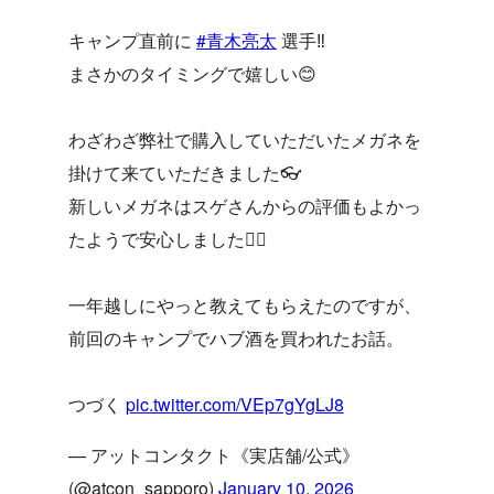
キャンプ直前に
#青木亮太
選手‼️
まさかのタイミングで嬉しい😊
わざわざ弊社で購入していただいたメガネを
掛けて来ていただきました👓
新しいメガネはスゲさんからの評価もよかっ
たようで安心しました😮‍💨
一年越しにやっと教えてもらえたのですが、
前回のキャンプでハブ酒を買われたお話。
つづく
pic.twitter.com/VEp7gYgLJ8
— アットコンタクト《実店舗/公式》
(@atcon_sapporo)
January 10, 2026