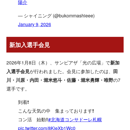
陽介
— シャイニング (@bukommashieee)
January 9, 2026
新加入選手会見
2026年1月8日（木）、サンピアザ「光の広場」で
新加
入選手会見
が行われました。会見に参加したのは、
田
川・川原・内田・堀米悠斗・佐藤・堀米勇輝・唯野
の7
選手です。
到着❗️
こんな天気の中 集まっております❗️
コン活 始動‼️
#北海道コンサドーレ札幌
pic.twitter.com/8KjeXb1Wc0