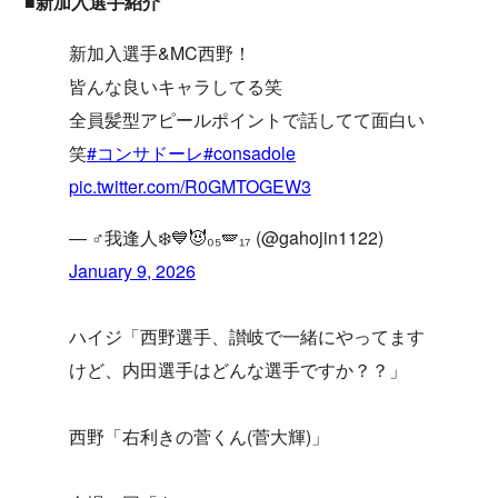
■新加入選手紹介
新加入選手&MC西野！
皆んな良いキャラしてる笑
全員髪型アピールポイントで話してて面白い
笑
#コンサドーレ
#consadole
pic.twitter.com/R0GMTOGEW3
— ♂我逢人❄️💙😈₀₅🪽₁₇ (@gahojin1122)
January 9, 2026
ハイジ「西野選手、讃岐で一緒にやってます
けど、内田選手はどんな選手ですか？？」
西野「右利きの菅くん(菅大輝)」