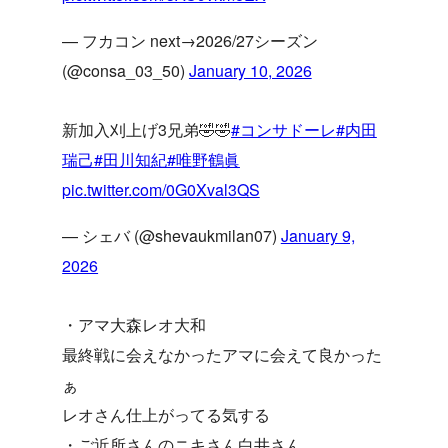
— フカコン next→2026/27シーズン
(@consa_03_50)
January 10, 2026
新加入刈上げ3兄弟🤣🤣
#コンサドーレ
#内田
瑞己
#田川知紀
#唯野鶴眞
pic.twitter.com/0G0Xval3QS
— シェバ (@shevaukmilan07)
January 9,
2026
・アマ大森レオ大和
最終戦に会えなかったアマに会えて良かった
ぁ
レオさん仕上がってる気する
・ご近所さんのニキさん白井さん