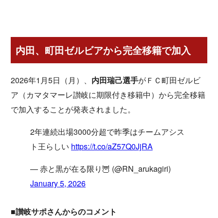
内田、町田ゼルビアから完全移籍で加入
2026年1月5日（月）、
内田瑞己選手
がＦＣ町田ゼルビ
ア（カマタマーレ讃岐に期限付き移籍中）から完全移籍
で加入することが発表されました。
2年連続出場3000分超で昨季はチームアシス
ト王らしい
https://t.co/aZ57Q0JjRA
— 赤と黒が在る限り🦉 (@RN_arukagiri)
January 5, 2026
■讃岐サポさんからのコメント