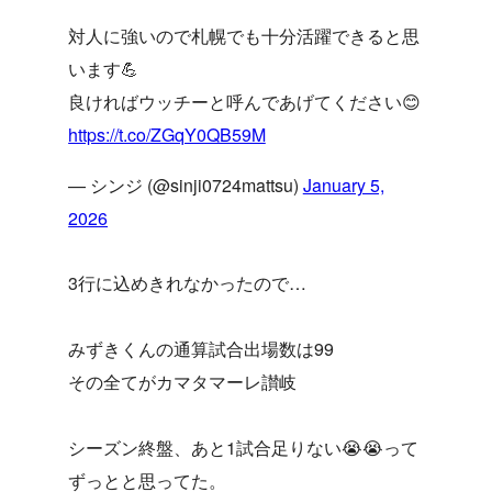
対人に強いので札幌でも十分活躍できると思
います💪
良ければウッチーと呼んであげてください😊
https://t.co/ZGqY0QB59M
— シンジ (@sinji0724mattsu)
January 5,
2026
3行に込めきれなかったので…
みずきくんの通算試合出場数は99
その全てがカマタマーレ讃岐
シーズン終盤、あと1試合足りない😭😭って
ずっとと思ってた。