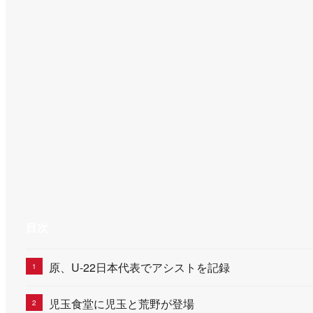
目次
原、U-22日本代表でアシストを記録
児玉食堂に児玉と荒野が登場