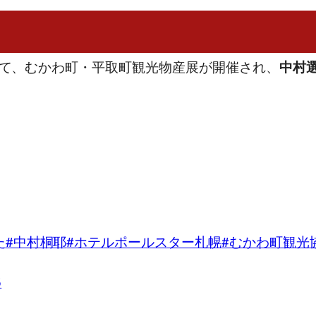
幌にて、むかわ町・平取町観光物産展が開催され、
中村
た
#中村桐耶
#ホテルポールスター札幌
#むかわ町観光
5