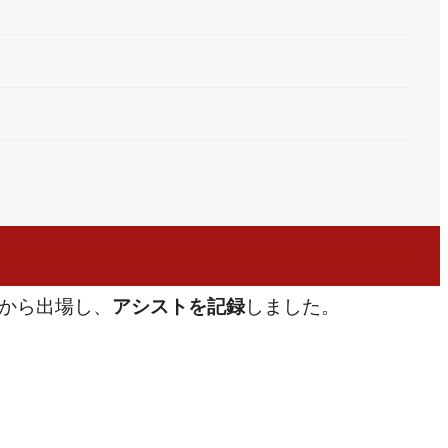
分から出場し、
しました。
アシストを記録