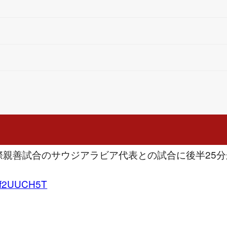
表 国際親善試合のサウジアラビア代表との試合に後半25
/Lsf2UUCH5T