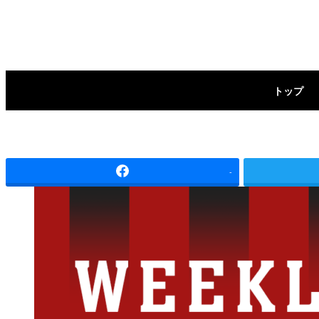
メ
イ
ン
トップ
コ
ン
テ
-
ン
ツ
へ
移
動