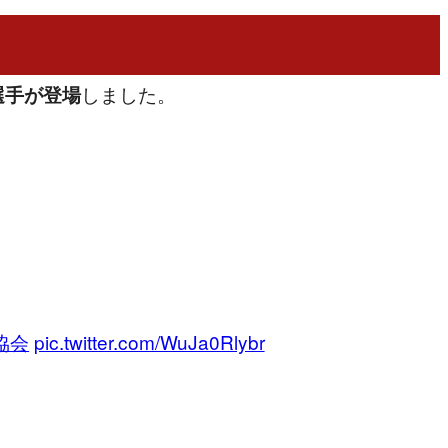
しました。
選手が登場
協会
pic.twitter.com/WuJa0Rlybr