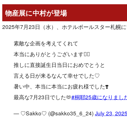
物産展に中村が登場
2025年7月23日（水）、ホテルポールスター札
素敵な企画を考えてくれて
本当にありがとうございます🙇‍♀️
推しに直接誕生日当日におめでとうと
言える日が来るなんて幸せでした♡
暑い中、本当に本当にお疲れ様でした❣️
最高な7月23日でした🫶
#桐耶25歳になりまし
— ♡Sakko♡ (@sakko35_6_24)
July 23, 202