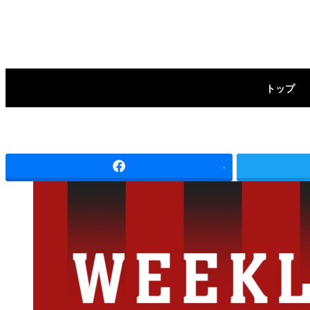
メ
イ
ン
トップ
コ
ン
テ
-
ン
ツ
へ
移
動