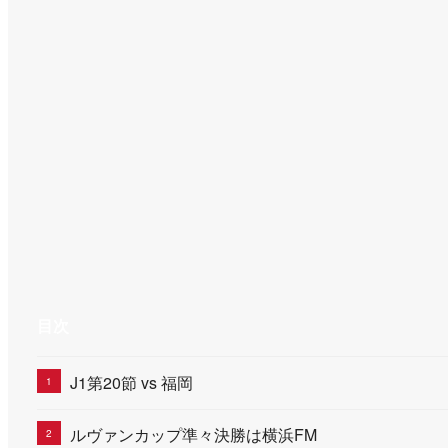
目次
J1第20節 vs 福岡
ルヴァンカップ準々決勝は横浜FM