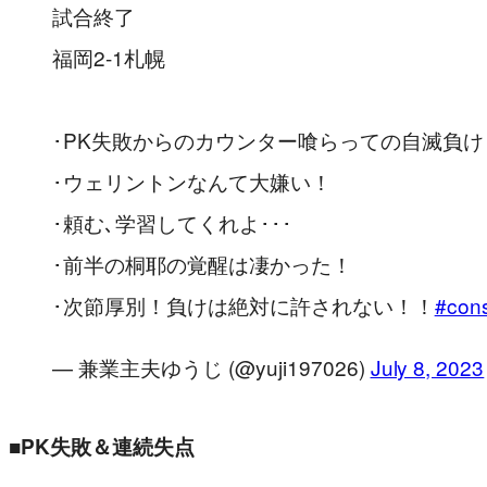
試合終了
福岡2-1札幌
･PK失敗からのカウンター喰らっての自滅負け
･ウェリントンなんて大嫌い！
･頼む､学習してくれよ･･･
･前半の桐耶の覚醒は凄かった！
･次節厚別！負けは絶対に許されない！！
#con
— 兼業主夫ゆうじ (@yuji197026)
July 8, 2023
■PK失敗＆連続失点