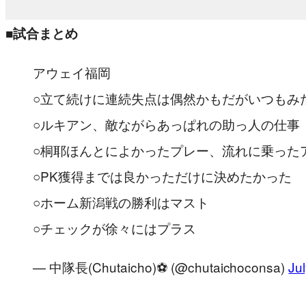
■試合まとめ
アウェイ福岡
○立て続けに連続失点は偶然かもだがいつもみ
○ルキアン、敵ながらあっぱれの助っ人の仕事
○桐耶ほんとによかったプレー、流れに乗った
○PK獲得までは良かっただけに決めたかった
○ホーム新潟戦の勝利はマスト
○チェックが徐々にはプラス
— 中隊長(Chutaicho)⚽️ (@chutaichoconsa)
Ju