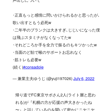
声出しについて
･正直もっと感情に問いかけられるかと思ったが､
歌い出すともう必死w
･二年半のブランクは大きすぎ､じじいになった僕
は飛ぶスタミナがなくなってたw
･それどころか手を全力で振るのもキツかったw
･当面のど飴で喉のサポートお忘れなく
･筋トレも必要w
(続く)
#consadole
— 兼業主夫ゆうじ (@yuji197026)
July 6, 2022
帰り道でFC東京サポさん2人(ライト層と思わ
れる)が『札幌の方が応援の声大きかったね
〜』と話しているのを聞いて密かにニヤニヤ