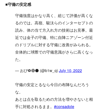
■守備の安定感
守備強度はかなり高く、総じて評価が高くな
るのでは。高嶺、駿汰らのインターセプトの
読み、体の当て方入れ方の技術はお見事。最
近では金子の守備、特に自陣ニアゾーン付近
のドリブルに対する守備に改善がみられる。
全体的に球際での守備意識がさらに高くなっ
た。
— おび⚽️🔴⚫️ (@b1w_q)
July 10, 2022
守備の安定とるなら今日の布陣なんだろう
な。
あとは点を取るための方法を増やさないと相
手に対処されるまま。
#consadole