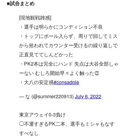
■試合まとめ
[現地観戦雑感]
・選手は明らかにコンディション不良
・トップにボール入らず、周りで回してミス
から拾われてカウンター受けるの繰り返しで
正直見ててしんどかった
・PK2本は完全にハンド 失点は大谷全部しゃ
ーない むしろ開始早々よく触った👏
・大八の安定感
#consadole
— な (@summer220913)
July 6, 2022
東京アウェイ0-3負け
◯不運すぎるPK二本、選手もミシャもなす
すべなし