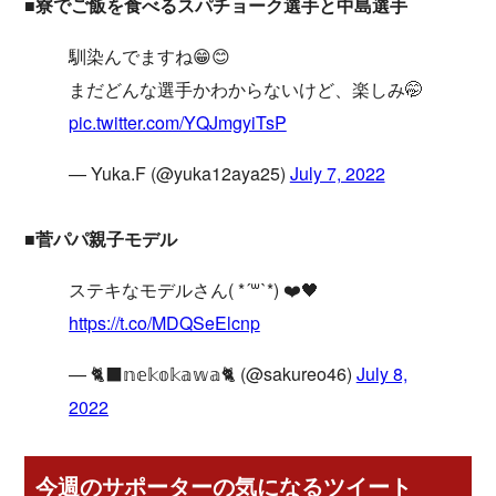
■寮でご飯を食べるスパチョーク選手と中島選手
馴染んでますね😁😊
まだどんな選手かわからないけど、楽しみ🤭
pic.twitter.com/YQJmgyiTsP
— Yuka.F (@yuka12aya25)
July 7, 2022
■菅パパ親子モデル
ステキなモデルさん( *´꒳`*) ❤️🖤
https://t.co/MDQSeElcnp
— 🐈‍⬛𝕟𝕖𝕜𝕠𝕜𝕒𝕨𝕒🐈 (@sakureo46)
July 8,
2022
今週のサポーターの気になるツイート