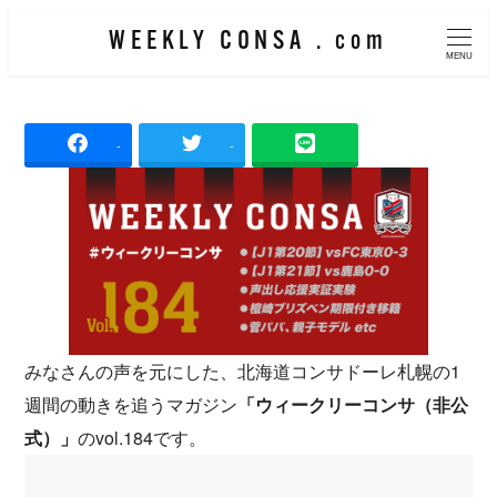
メ
WEEKLY CONSA . com
イ
MENU
ン
コ
-
-
ン
テ
ン
ツ
へ
移
動
みなさんの声を元にした、北海道コンサドーレ札幌の1
週間の動きを追うマガジン
「ウィークリーコンサ（非公
式）」
のvol.184です。