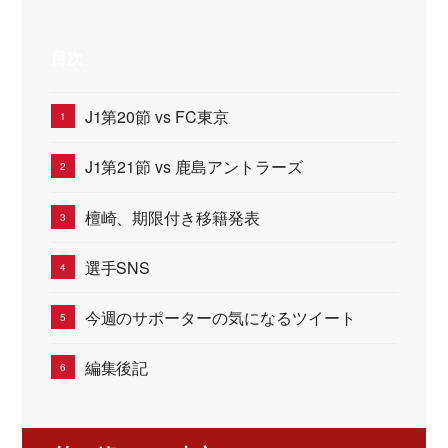
目次
J1第20節 vs FC東京
J1第21節 vs 鹿島アントラーズ
檀崎、期限付き移籍発表
選手SNS
今週のサポーターの気になるツイート
編集後記