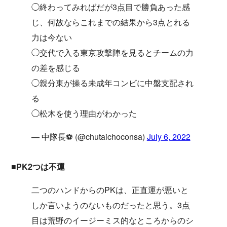
◯終わってみればだが3点目で勝負あった感
じ、何故ならこれまでの結果から3点とれる
力は今ない
◯交代で入る東京攻撃陣を見るとチームの力
の差を感じる
◯親分東が操る未成年コンビに中盤支配され
る
◯松木を使う理由がわかった
— 中隊長⚽️ (@chutaichoconsa)
July 6, 2022
■PK2つは不運
二つのハンドからのPKは、正直運が悪いと
しか言いようのないものだったと思う。3点
目は荒野のイージーミス的なところからのシ