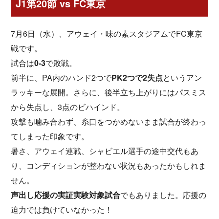
J1第20節 vs FC東京
7月6日（水）、アウェイ・味の素スタジアムでFC東京
戦です。
試合は
0-3
で敗戦。
前半に、PA内のハンド2つで
PK2つで2失点
というアン
ラッキーな展開。さらに、後半立ち上がりにはパスミス
から失点し、3点のビハインド。
攻撃も噛み合わず、糸口をつかめないまま試合が終わっ
てしまった印象です。
暑さ、アウェイ連戦、シャビエル選手の途中交代もあ
り、コンディションが整わない状況もあったかもしれま
せん。
声出し応援の実証実験対象試合
でもありました。応援の
迫力では負けていなかった！