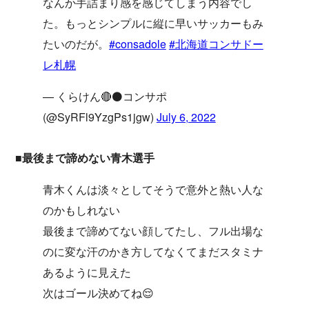
なんか手詰まり感を感じてしまう内容でし
た。もっとシンプルに縦に早いサッカーもみ
たいのだが。
#consadole
#北海道コンサドー
レ札幌
— くらけん🔴⚫️コンサポ
(@SyRFl9YzgPs1jgw)
July 6, 2022
■最後まで諦めない青木選手
青木くんは淡々としてそうで意外と熱い人な
のかもしれない
最後まで諦めてない顔してたし、フル出場な
のに変な汗のかき方してなくてまだスタミナ
あるように見えた
次はゴール決めてね😌