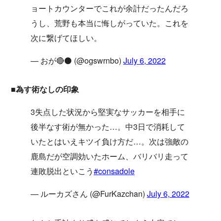
ョートカウンターでこれが余計だったんだろ
うし、荒野も本当に悔しがっていた。これを
次に繋げてほしい。
— おが🔴⚫️ (@ogswrnbo)
July 6, 2022
■為す術なしの印象
3失点した状況から堅実なサッカーを相手に
後半なす術が無かった…。中3日で消耗して
いたとはいえキツイ負け方だ…。次は強敵の
鹿島だが空調効いたホーム、バリバリ走って
連敗脱出といこう
#consadole
— ルーカズさん (@FurKazchan)
July 6, 2022