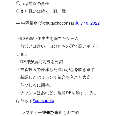
◯点は前線の責任
◯まだ戦いは続く一戦一戦
— 中隊長⚽️ (@chutaichoconsa)
July 10, 2022
・90分高い集中力を保てたゲーム
・前節とは違い、自分たちの形で高いポゼッ
ション
・DF陣が鹿島前線を封鎖
・福森投入で停滞した流れが息を吹き返す
・新調したバリカンで気合を入れた大嘉。
伸びしろに期待。
・チャンスはあれど、鹿島DFを崩すまでに
は至らず
#consadole
— レフティー🔴⚫🦉来期もJ1で⚽