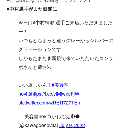
■中村選手がまた銀髪に
今日は#中村桐耶 選手ご来店いただきました
ー！
いつもとちょっと違うグレーからシルバーの
グラデーションです
しかもたまたま新規で来ていただいたコンサ
ポさんと遭遇🤣
いい店じゃん！
#美容室
novità
https://t.co/ytMjwpcFjW
pic.twitter.com/wRER727TEn
— 美容室novitàかわごえ🔴⚫️
(@kawagoenovita)
July 9, 2022