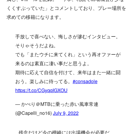
くくすぶっていた」とコメントしており、プレー場所を
求めての移籍になります。
手放しで喜べない、悔しさが滲むインタビュー。
そりゃそうだよね。
でも「またウチに来てくれ」という再オファーが
来るのは素直に凄い事だと思うよ。
期待に応えて自信を付けて、来年はまた一緒に闘
おう。楽しみに待ってる。
#consadole
https://t.co/CGyqqIGXOU
— かぺり＠MTBに乗った赤い風車常連
(@Capelli_no16)
July 9, 2022
残念だけど今の檀崎には出場機会が必要だ