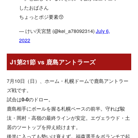
したおばさん
ちょっとポジ要素😙
— けい/天宮慧 (@kei_a78092314)
July 6,
2022
J1第21節 vs 鹿島アントラーズ
7月10日（日）、ホーム・札幌ドームで鹿島アントラー
ズ戦です。
試合は
0-0
のドロー。
鹿島相手にボールを握る札幌ペースの前半。守れば駿
汰・岡村・高嶺の最終ラインが安定。エヴェラウド・土
居のツートップを抑え続けます。
後半に入っても勢いは衰えず。福森選手をボランチで起