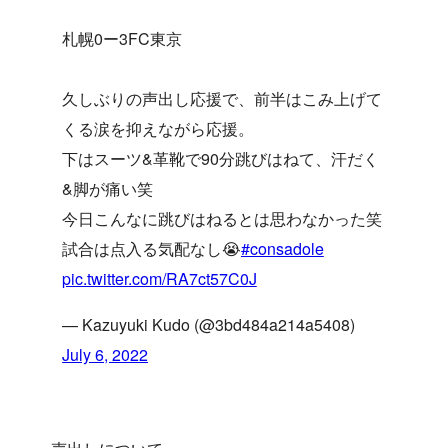
札幌0ー3FC東京
久しぶりの声出し応援で、前半はこみ上げて
くる涙を抑えながら応援。
下はスーツ&革靴で90分跳びはねて、汗だく
&脚が痛い笑
今日こんなに跳びはねるとは思わなかった笑
試合は点入る気配なし😭
#consadole
pic.twitter.com/RA7ct57C0J
— Kazuyuki Kudo (@3bd484a214a5408)
July 6, 2022