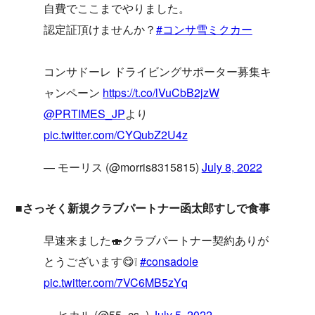
自費でここまでやりました。
認定証頂けませんか？
#コンサ雪ミクカー
コンサドーレ ドライビングサポーター募集キ
ャンペーン
https://t.co/lVuCbB2jzW
@PRTIMES_JP
より
pic.twitter.com/CYQubZ2U4z
— モーリス (@morris8315815)
July 8, 2022
■さっそく新規クラブパートナー函太郎すしで食事
早速来ました🍣クラブパートナー契約ありが
とうございます😋❕
#consadole
pic.twitter.com/7VC6MB5zYq
— ヒカル (@55_cs_)
July 5, 2022