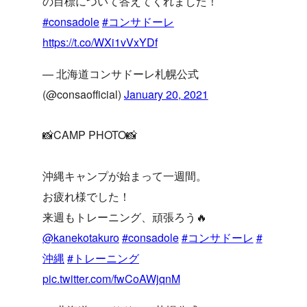
の目標について答えてくれました！
#consadole
#コンサドーレ
https://t.co/WXi1vVxYDf
— 北海道コンサドーレ札幌公式
(@consaofficial)
January 20, 2021
📸CAMP PHOTO📸
沖縄キャンプが始まって一週間。
お疲れ様でした！
来週もトレーニング、頑張ろう🔥
@kanekotakuro
#consadole
#コンサドーレ
#
沖縄
#トレーニング
pic.twitter.com/fwCoAWjqnM