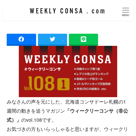
メ
WEEKLY CONSA . com
イ
MENU
ン
コ
-
-
ン
テ
ン
ツ
へ
移
動
みなさんの声を元にした、北海道コンサドーレ札幌の1
週間の動きを追うマガジン
「ウィークリーコンサ（非公
式）」
のvol.108です。
お気づきの方もいらっしゃると思いますが、ウィークリ