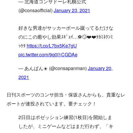
— 北海道コンサドーレ札幌公式
(@consaofficial)
January 23, 2021
好きな男達がサッカーボール蹴ってるだけな
のにこの癒やし効果ｽｷﾞｮｲ…⚽🙄❤️❤️ﾀｶﾐﾈｸﾝﾐ
ｯｹﾀ
https://t.co/L7bx5Ke7gU
pic.twitter.com/9q0I1CGDAe
— あんぱん☀️ (@consapanman)
January 20,
2021
日刊スポーツのコンサ担当・保坂さんからも、貴重なレ
ポートが連投されています。要チェック！
2日目はポゼッション練習(1枚目)を開始しま
したが、ミニゲームなどはまだ行わず、「キ