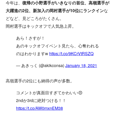
今年は、
復帰の小野選手がいきなりの首位、高嶺選手が
大躍進の2位、新加入の岡村選手が10位にランクイン
な
どなど、見どころがたくさん。
岡村選手はキックオフで人気急上昇。
あら！さすが！
あのキックオフイベント見たら、心奪われる
のはわかりますw
https://t.co/9KCrVtRSZQ
— あきっく (@akikconsa)
January 18, 2021
高嶺選手の2位にも納得の声が多数。
コメントが真面目すぎてかわいい😍
2ndか3rdに絶対つける！！
https://t.co/AW0mxnEM38