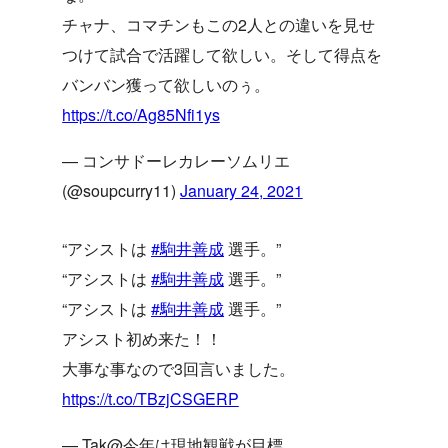
チャナ、コマチンもこの2人との違いを見せ
つけて試合で活躍して欲しい。そして得点を
バンバン獲って欲しいのぅ。
https://t.co/Ag85Nfi1ys
— コンサドーレカレーソムリエ
(@soupcurry11)
January 24, 2021
“アシストは
#駒井善成
選手。”
“アシストは
#駒井善成
選手。”
“アシストは
#駒井善成
選手。”
アシスト初め来た！！
大事な事なので3回言いました。
https://t.co/TBzjCSGERP
— Tak@今年は現地観戦が目標