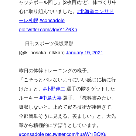
ャッチボール回し」(2枚目)など、体づくり中
心に取り組んでいました。
#北海道コンサド
ーレ札幌
#consadole
pic.twitter.com/vIgvY1Z6Xn
— 日刊スポーツ保坂果那
(@k_hosaka_nikkan)
January 19, 2021
昨日の体幹トレーニングの様子。
「こそっとバレないようにいい感じに横に行
けた」と、
#小野伸二
選手の隣をゲットした
ルーキー
#中島大嘉
選手。「教科書みたい。
吸収しないと。止めて蹴る技術が凄過ぎて、
全部簡単そうに見える。羨ましい」と、大先
輩から積極的に学ぼうとしています。
#consadole
pic.twitter.com/huaW1jBQX6