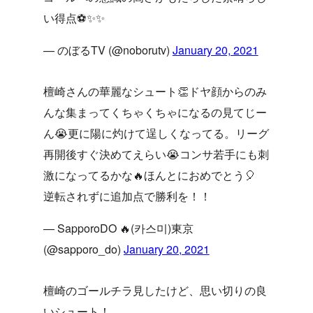
い得点⚽️✨✨
— のぼるTV (@noborutv)
January 20, 2021
檀崎さんの華麗なシュート👏ドヤ顔からのみ
んな集まってくちゃくちゃになるの見てじー
ん😭更に陽に灼けて逞しくなってる。リーグ
再開後すぐ決めてえらい😭コンサ若手にも刺
激になってるかな🔥ほんとにおめでとう🎈
逆転されずに追加点で勝利を！！
— SapporoDO 🔥(카스미)東京
(@sapporo_do)
January 20, 2021
檀崎のゴールチラ見したけど、思い切りの良
いシュート！