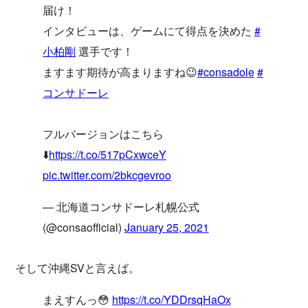
届け！
インタビューは、ゲームにて得点を決めた
#
小柏剛
選手です！
ますます期待が高まりますね😉
#consadole
#
コンサドーレ
フルバージョンはこちら
⬇️
https://t.co/517pCxwceY
pic.twitter.com/2bkcgevroo
— 北海道コンサドーレ札幌公式
(@consaofficial)
January 25, 2021
そして沖縄SVと言えば。
まえすんっ😳
https://t.co/YDDrsqHaOx