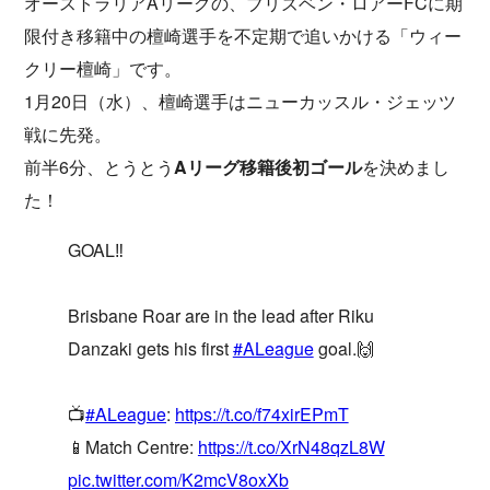
オーストラリアAリーグの、ブリズベン・ロアーFCに期
限付き移籍中の檀崎選手を不定期で追いかける「ウィー
クリー檀崎」です。
1月20日（水）、檀崎選手はニューカッスル・ジェッツ
戦に先発。
前半6分、とうとう
Aリーグ移籍後初ゴール
を決めまし
た！
GOAL‼️
Brisbane Roar are in the lead after Riku
Danzaki gets his first
#ALeague
goal.🙌
📺
#ALeague
:
https://t.co/f74xirEPmT
📱Match Centre:
https://t.co/XrN48qzL8W
pic.twitter.com/K2mcV8oxXb