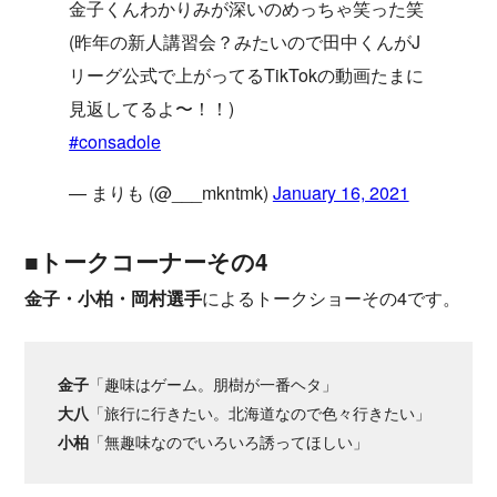
金子くんわかりみが深いのめっちゃ笑った笑
(昨年の新人講習会？みたいので田中くんがJ
リーグ公式で上がってるTikTokの動画たまに
見返してるよ〜！！)
#consadole
— まりも (@___mkntmk)
January 16, 2021
■トークコーナーその4
金子・小柏・岡村選手
によるトークショーその4です。
金子
「趣味はゲーム。朋樹が一番ヘタ」
大八
「旅行に行きたい。北海道なので色々行きたい」
小柏
「無趣味なのでいろいろ誘ってほしい」