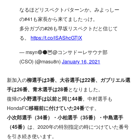
なるほどリスペクトパターンか。みよっしー
の#41も家長から来てましたっけ。
多分ガブの#26も早坂リスペクトだと信じて
る。
https://t.co/iSAShcGTjX
— msyn🔴⚫🦉@コンサドーレサウナ部
(CSO) (@masu8n)
January 16, 2021
新加入の
柳選手は3番、大谷選手は22番、ガブリエル選
手は26番、青木選手は28番
となりました。
復帰の
小野選手は以前と同じ44番
。中村選手も
HondaFC
移籍前に付けていた24番
です。
小次郎選手（34番）・小柏選手（35番）・中島選手
（45番）
は、2020年の特別指定の時につけていた番号
を引き続き使います。