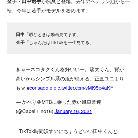
金子・田中選手
が颯爽と登場。去年のベテラン組から一
転、今年は若手がモデルを務めます。
田中
「暇なときは動画見てます」
金子
「しゅんたはTikTokを一生見てる」
きゃーネコタクくん格好いいー。駿太くん、背が
高いからシンプル系の服が映える。正直ユニより
もｗ
#consadole
pic.twitter.com/vMt95p4aKF
— かぺり＠MTBに乗った赤い風車常連
(@Capelli_no16)
January 16, 2021
TikTok時間潰すのにちょうどいい田中くんと