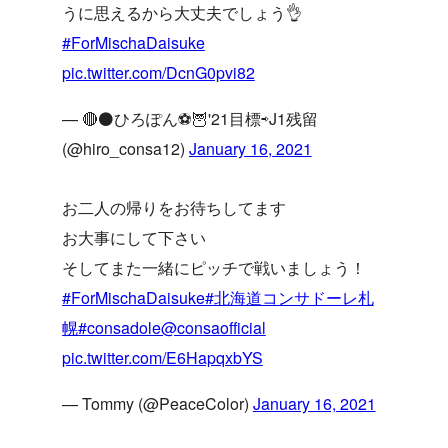
うに思えるから大丈夫でしょう👌
#ForMischaDaisuke
pic.twitter.com/DcnG0pvi82
— 🔴⚫️ひろぽん⚽️🦉'21目標⇨J1残留
(@hiro_consa12)
January 16, 2021
お二人の帰りをお待ちしてます
お大事にして下さい
そしてまた一緒にピッチで戦いましょう！
#ForMischaDaisuke
#北海道コンサドーレ札
幌
#consadole
@consaofficial
pic.twitter.com/E6HapqxbYS
— Tommy (@PeaceColor)
January 16, 2021