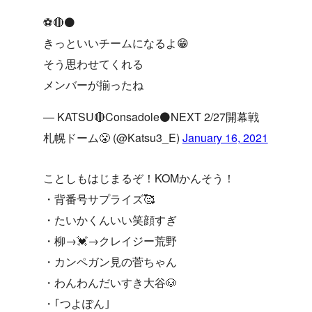
⚽🔴⚫
きっといいチームになるよ😁
そう思わせてくれる
メンバーが揃ったね
— KATSU🔴Consadole⚫NEXT 2/27開幕戦
札幌ドーム😤 (@Katsu3_E)
January 16, 2021
ことしもはじまるぞ！KOMかんそう！
・背番号サプライズ🥰
・たいかくんいい笑顔すぎ
・柳→💓→クレイジー荒野
・カンペガン見の菅ちゃん
・わんわんだいすき大谷🐶
・｢つよぽん｣