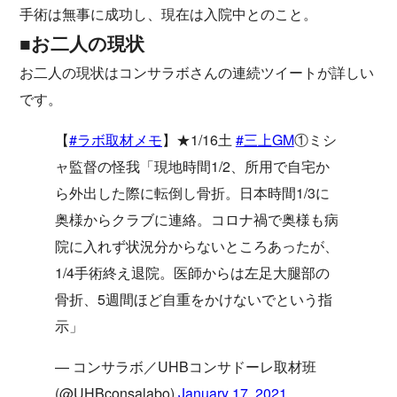
手術は無事に成功し、現在は入院中とのこと。
■お二人の現状
お二人の現状はコンサラボさんの連続ツイートが詳しい
です。
【
#ラボ取材メモ
】★1/16土
#三上GM
①ミシ
ャ監督の怪我「現地時間1/2、所用で自宅か
ら外出した際に転倒し骨折。日本時間1/3に
奥様からクラブに連絡。コロナ禍で奥様も病
院に入れず状況分からないところあったが、
1/4手術終え退院。医師からは左足大腿部の
骨折、5週間ほど自重をかけないでという指
示」
— コンサラボ／UHBコンサドーレ取材班
(@UHBconsalabo)
January 17, 2021