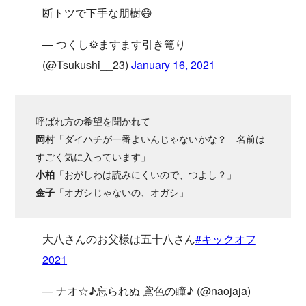
断トツで下手な朋樹😅
— つくし⚙️ますます引き篭り
(@Tsukushi__23)
January 16, 2021
呼ばれ方の希望を聞かれて
岡村
「ダイハチが一番よいんじゃないかな？ 名前は
すごく気に入っています」
小柏
「おがしわは読みにくいので、つよし？」
金子
「オガシじゃないの、オガシ」
大八さんのお父様は五十八さん
#キックオフ
2021
— ナオ☆♪忘られぬ 鳶色の瞳♪ (@naojaja)