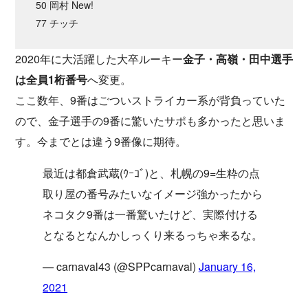
50 岡村 New!
77 チッチ
2020年に大活躍した大卒ルーキー
金子・高嶺・田中選手
は全員1桁番号
へ変更。
ここ数年、9番はごついストライカー系が背負っていた
ので、金子選手の9番に驚いたサポも多かったと思いま
す。今までとは違う9番像に期待。
最近は都倉武蔵(ｳｰｺﾞ)と、札幌の9=生粋の点
取り屋の番号みたいなイメージ強かったから
ネコタク9番は一番驚いたけど、実際付ける
となるとなんかしっくり来るっちゃ来るな。
— carnaval43 (@SPPcarnaval)
January 16,
2021