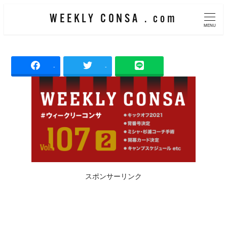
メ
WEEKLY CONSA . com
イ
MENU
ン
コ
-
-
ン
テ
ン
ツ
へ
移
動
スポンサーリンク