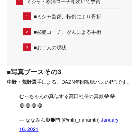
ミシャ・杉浦コーチ相次いで手術
■ミシャ監督、転倒により骨折
■杉浦コーチ、がんによる手術
■お二人の現状
■写真ブースその3
中野・荒野選手
による、DAZN年間視聴パスのPRです。
むっちゃんの真似する高田社長の真似😂😂
😂😂😂😂
— ななみん🔴⚫️🦉 (@min_nanamin)
January
16, 2021