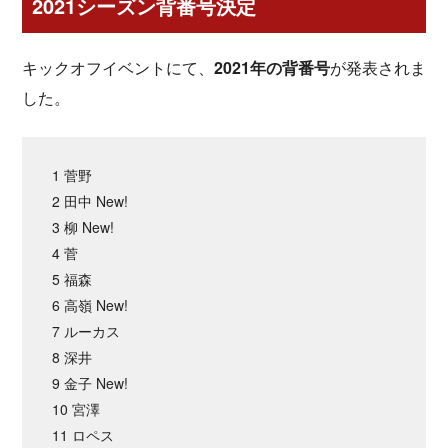
2021シーズン背番号決定
キックオフイベントにて、
2021年の背番号
が発表されま
した。
1 菅野
2 田中 New!
3 柳 New!
4 菅
5 福森
6 高嶺 New!
7 ルーカス
8 深井
9 金子 New!
10 宮澤
11 ロペス