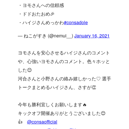
・ヨモさんへの信頼感
・ドドおたおめ🎉
・ハイジさんめっかわ
#consadole
— ねこがすき (@nemui__)
January 16, 2021
ヨモさんを安心させるハイジさんのコメント
や、心強いヨモさんのコメント。色々ホッと
した😊
河合さんと小野さんの絡み嬉しかった♡ 選手
トークまとめるハイジさん、さすが👏
今年も勝利宜しくお願いします🔥
キックオフ開催ありがとうございました😊
👍
@consaofficial