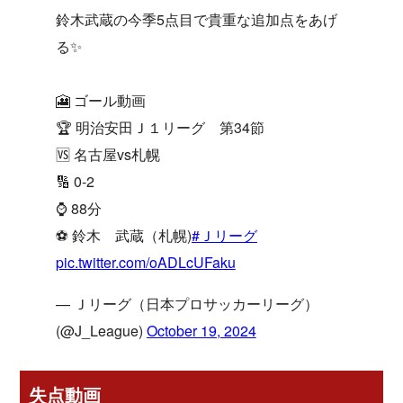
鈴木武蔵の今季5点目で貴重な追加点をあげ
る✨️
🎦 ゴール動画
🏆 明治安田Ｊ１リーグ 第34節
🆚 名古屋vs札幌
🔢 0-2
⌚️ 88分
⚽️ 鈴木 武蔵（札幌)
#Ｊリーグ
pic.twitter.com/oADLcUFaku
— Ｊリーグ（日本プロサッカーリーグ）
(@J_League)
October 19, 2024
失点動画