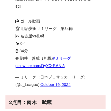
む‼️
🎦 ゴール動画
🏆 明治安田Ｊ１リーグ 第34節
🆚 名古屋vs札幌
🔢 0-1
⌚️ 34分
⚽️ 駒井 善成（札幌)
#Ｊリーグ
pic.twitter.com/DyXQrRANt8
— Ｊリーグ（日本プロサッカーリーグ）
(@J_League)
October 19, 2024
2点目：鈴木 武蔵