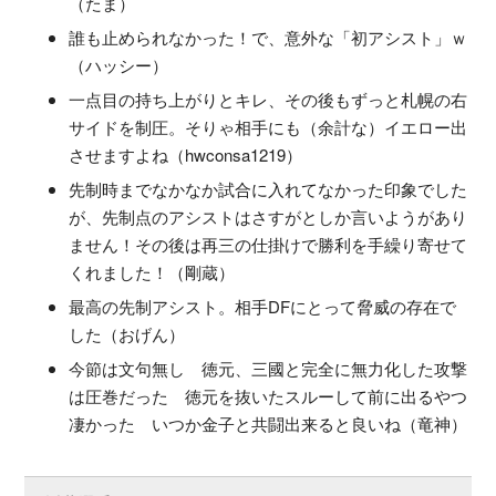
（たま）
誰も止められなかった！で、意外な「初アシスト」ｗ
（ハッシー）
一点目の持ち上がりとキレ、その後もずっと札幌の右
サイドを制圧。そりゃ相手にも（余計な）イエロー出
させますよね（hwconsa1219）
先制時までなかなか試合に入れてなかった印象でした
が、先制点のアシストはさすがとしか言いようがあり
ません！その後は再三の仕掛けで勝利を手繰り寄せて
くれました！（剛蔵）
最高の先制アシスト。相手DFにとって脅威の存在で
した（おげん）
今節は文句無し 徳元、三國と完全に無力化した攻撃
は圧巻だった 徳元を抜いたスルーして前に出るやつ
凄かった いつか金子と共闘出来ると良いね（竜神）