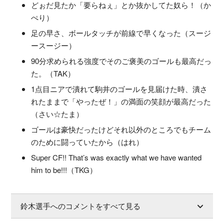
どぉだ見たか「要らねぇ」とか抜かしてた奴ら！（か
ぺり）
足の早さ、ボールタッチが前線で早くなった（スージ
ースージー）
90分求められる強度でそのご褒美のゴールも最高だっ
た。（TAK）
1点目ニアで潰れて駒井のゴールを見届けた時、潰さ
れたままで「やったぜ！」の満面の笑顔が最高だった
（さい☆たま）
ゴールは豪快だったけどそれ以外のところでもチーム
のために闘っていたから（はれ）
Super CF!! That’s was exactly what we have wanted
him to be!!!（TKG）
鈴木選手へのコメントをすべて見る