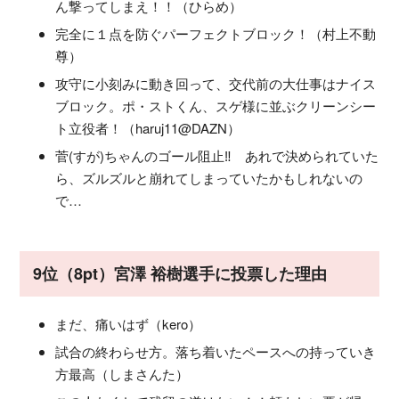
ん撃ってしまえ！！（ひらめ）
完全に１点を防ぐパーフェクトブロック！（村上不動
尊）
攻守に小刻みに動き回って、交代前の大仕事はナイス
ブロック。ポ・ストくん、スゲ様に並ぶクリーンシー
ト立役者！（haruj11@DAZN）
菅(すが)ちゃんのゴール阻止‼︎ あれで決められていた
ら、ズルズルと崩れてしまっていたかもしれないの
で…
9位（8pt）宮澤 裕樹選手に投票した理由
まだ、痛いはず（kero）
試合の終わらせ方。落ち着いたペースへの持っていき
方最高（しまさんた）