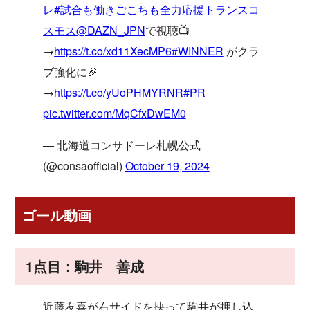
レ
#試合も働きごこちも全力応援トランスコ
スモス
@DAZN_JPN
で視聴📺
→
https://t.co/xd11XecMP6
#WINNER
がクラ
ブ強化に🎉
→
https://t.co/yUoPHMYRNR
#PR
pic.twitter.com/MqCfxDwEM0
— 北海道コンサドーレ札幌公式
(@consaofficial)
October 19, 2024
ゴール動画
1点目：駒井 善成
近藤友喜が右サイドを抉って駒井が押し込