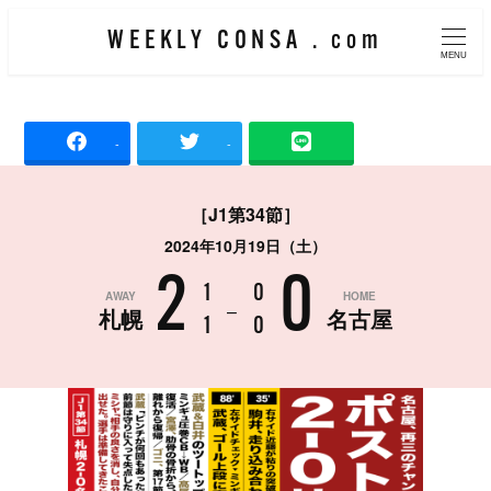
メ
WEEKLY CONSA . com
イ
MENU
ン
コ
-
-
ン
テ
［J1第34節］
ン
2024年10月19日（土）
ツ
2
0
へ
1
0
AWAY
HOME
–
札幌
名古屋
移
1
0
動