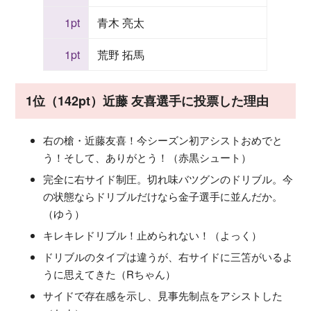
1pt
青木 亮太
1pt
荒野 拓馬
1位（142pt）近藤 友喜選手に投票した理由
右の槍・近藤友喜！今シーズン初アシストおめでと
う！そして、ありがとう！（赤黒シュート）
完全に右サイド制圧。切れ味バツグンのドリブル。今
の状態ならドリブルだけなら金子選手に並んだか。
（ゆう）
キレキレドリブル！止められない！（よっく）
ドリブルのタイプは違うが、右サイドに三笘がいるよ
うに思えてきた（Rちゃん）
サイドで存在感を示し、見事先制点をアシストした