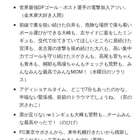
世界最強DFゴール・ポスト選手の電撃加入アツい。
（金木犀大好き人間）
前線で裏を狙い続けた白井も、危険な場所で落ち着い
ボール運びができる大崎も、左サイドに蓋をしたミン
ギュも、交代で出てきていてほしいところに居続けた
宮澤も、名古屋の攻撃を留め続けた大八も、高い集中
力でゴールを守り続けたスゲさんも、高尾も菅ちゃん
も青木も、桐耶も馬場ちゃんもチェックも荒野も、み
んなみんな最高でみんなMOM！（水曜日のソラリ
ス）
アディショナルタイム、どこで7分もあったのかな。
半端ない緊張感。前節のトラウマでしょうね。（宮の
沢さわこ）
票が足りないwミンギュも大﨑も菅野も…チームみん
な最高やったで！（のひげ）
FC東京サポさんから、来年札幌行きたいから残留し
てくださいって言われました(^^)（黒猫）