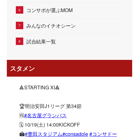
コンサポが選ぶMOM
みんなのイチオシーン
試合結果一覧
スタメン
🔺STARTING XI🔺
🏆明治安田J1リーグ 第34節
🆚
#名古屋グランパス
🗓 10/19(土) 14:00KICKOFF
🏟
#豊田スタジアム
#consadole
#コンサドー