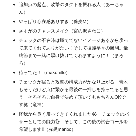
追加点の起点、攻撃のタクトを振れる人（あーちゃ
ん）
やっぱり存在感ありすぎ（蕎麦M）
さすがのチャンスメイク（宮の沢さわこ）
チェックの不在時は勝ててないイメージあるから戻っ
て来てくれてありがたい！そして復帰早々の勝利。最
終節まで一緒に駆け抜けてくれますように！（まろ
ろ）
待ってた！（makonitto）
チェックが居ると攻撃の構成力がかなり上がる 青木
もそうだけど点に繋がる最後の一押しを持ってると思
う そろそろご自身で決めて頂いてももちろんOKで
す笑（竜神）
怪我から良く戻ってきてくれました😭 チェックのパ
サーとしての能力👌 そして、この後の試合ゴールを
希望します‼️（赤黒manbo）