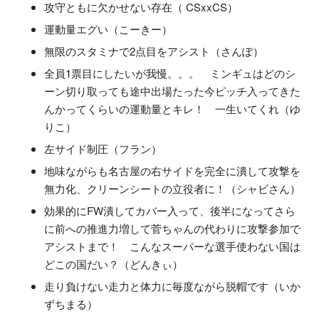
攻守ともに欠かせない存在（ CSxxCS）
運動量エグい（こーきー）
無限のスタミナで2点目をアシスト（さんぽ）
全員1票目にしたいが我慢。。。 ミンギュはどのシ
ーン切り取っても途中出場たった今ピッチ入ってきた
んかってくらいの運動量とキレ！ 一生いてくれ（ゆ
りこ）
左サイド制圧（フラン）
地味ながらも名古屋の右サイドを完全に潰して攻撃を
無力化、クリーンシートの立役者に！（シャビさん）
効果的にFW潰してカバー入って、後半になってさら
に前への推進力増して菅ちゃんの代わりに攻撃参加で
アシストまで！ こんなスーパーな選手使わない国は
どこの国だい？（どんきぃ）
走り負けない走力と体力に毎度ながら脱帽です（いか
ずちまる）