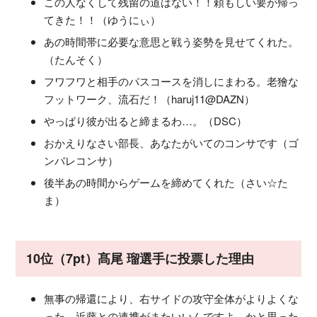
この人なくして残留の道はない！！頼もしい要が帰っ
てきた！！（ゆうにぃ）
あの時間帯に必要な意思と戦う姿勢を見せてくれた。
（たんそく）
フワフワと相手のパスコースを消しにまわる。老獪な
フットワーク、流石だ！（haruj11@DAZN）
やっぱり彼が出ると締まるわ…。（DSC）
おかえりなさい部長、あなたがいてのコンサです（ゴ
ンバレコンサ）
後半あの時間からゲームを締めてくれた（さい☆た
ま）
10位（7pt）髙尾 瑠選手に投票した理由
無事の帰還により、右サイドの攻守全体がよりよくな
った。近藤との連携がまたいいんですよ。かと思った