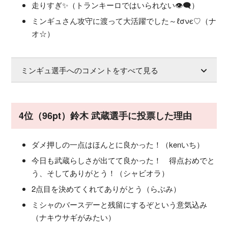
走りすぎ✨（トランキーロではいられない👁‍🗨）
ミンギュさん攻守に渡って大活躍でした～ℓσνє♡（ナ
オ☆）
ミンギュ選手へのコメントをすべて見る
4位（96pt）鈴木 武蔵選手に投票した理由
ダメ押しの一点はほんとに良かった！（kenいち）
今日も武蔵らしさが出てて良かった！ 得点おめでと
う、そしてありがとう！（シャビオラ）
2点目を決めてくれてありがとう（らぶみ）
ミシャのバースデーと残留にするぞという意気込み
（ナキウサギがみたい）