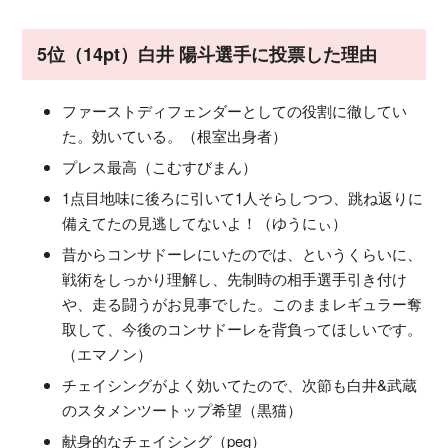
5位（14pt）白井 陽斗選手に投票した理由
ファーストディフェンダーとしての役割に徹してい
た。効いている。（根室出身者）
プレス最高（こむすびまん）
1点目地味に後ろに引いて1人そらしつつ、跳ね返りに
備えてたの見逃してないよ！（ゆうにぃ）
昔からコンサドーレにいたのでは、というくらいに、
戦術をしっかり理解し、先制時の相手選手引き付け
や、走る闘うがお見事でした。このままレギュラー奪
取して、今後のコンサドーレを背負ってほしいです。
（エマノン）
チェイシングがよく効いてたので、次節も白井&武蔵
のスタメンツートップ希望（黒猫）
献身的なチェイシング（peg）