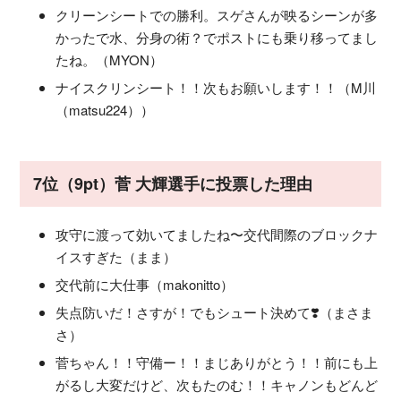
クリーンシートでの勝利。スゲさんが映るシーンが多
かったで水、分身の術？でポストにも乗り移ってまし
たね。（MYON）
ナイスクリンシート！！次もお願いします！！（M川
（matsu224））
7位（9pt）菅 大輝選手に投票した理由
攻守に渡って効いてましたね〜交代間際のブロックナ
イスすぎた（まま）
交代前に大仕事（makonitto）
失点防いだ！さすが！でもシュート決めて❣️（まさま
さ）
菅ちゃん！！守備ー！！まじありがとう！！前にも上
がるし大変だけど、次もたのむ！！キャノンもどんど