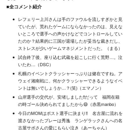
■全コメント紹介
レフェリー上川さんは手のファウルを流しすぎかと見
ていたが、荒れたゲームにならなかったのは、見えな
いところで選手への声かけなどでコントロールしてい
たのか？結果的に三国が退場したが妥当な裁きだし、
ストレスが少いゲームマネジメントだった。（まる）
試合終了後、座り込む武蔵を起こしに行く荒野…。泣
いたわ…（DSC）
札幌のイベントクラッシャーっぷりは健在ですね。ア
ウェイ湘南戦に、何かクラッシャーできるようなイベ
ントは無いでしょうか…？(笑)（エマノン）
山岸選手の交代が、安堵しました❗️だって 福岡在籍
の時ゴール決められてましたから😄（赤黒manbo）
今日のMOMはポスト選手に決まり‼️ 名古屋に流れを
渡さなかったプレーは秀逸 ランゲラックさんへの名
古屋サポさんの愛にもらい泣き（あーちゃん）