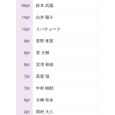
96pt
鈴木 武蔵
14pt
白井 陽斗
12pt
スパチョーク
9pt
菅野 孝憲
9pt
菅 大輝
8pt
宮澤 裕樹
7pt
髙尾 瑠
7pt
中村 桐耶
6pt
大﨑 玲央
2pt
岡村 大八