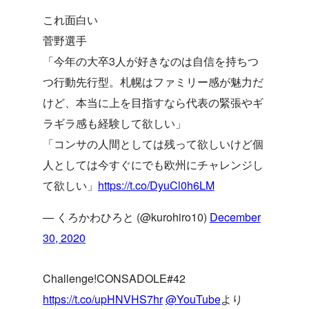
これ面白い
菅野選手
「今年の大卒3人が好きなのは自信を持ちつ
つ行動先行型。札幌はファミリー感が魅力だ
けど、本当に上を目指すなら代表の緊張やギ
ラギラ感も経験して欲しい」
「コンサの人間としては残って欲しいけど個
人としては今すぐにでも欧州にチャレンジし
て欲しい」
https://t.co/DyuCl0h6LM
— くろかわひろと (@kurohiro10)
December
30, 2020
Challenge!CONSADOLE#42
https://t.co/upHNVHS7hr
@YouTube
より