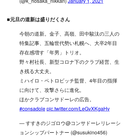
(@k_hosaka_nikkan)
January 1, 2021
■元旦の道新は盛りだくさん
今朝の道新。金子、高嶺、田中駿汰の三人の
特集記事、五輪世代勢い札幌へ、大卒2年目
存在感増す「年男」トリオ。
野々村社長、新型コロナ下のクラブ経営、生
き残る大丈夫。
ミハイロ・ペトロビッチ監督、4年目の指揮
に向けて、攻撃さらに進化。
ほかクラブコンサドーレの広告。
#consadole
pic.twitter.com/LeGvXKgaHv
— すすきのジゴロウ@コンサドーレリレーシ
ョンシップパートナー (@susukino456)