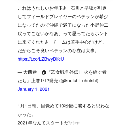
これはうれしいお年玉♪ 石川と早坂が引退
してフィールドプレイヤーのベテランが希少
になってたので沖縄で満了になった小野伸二
戻ってこないかなあ、って思ってたらホント
に来てくれた♪ チームは若手中心だけど、
だからこそ良いベテランの存在は大事。
https://t.co/LZBwyBIfcU
— 大西巷一🏠『乙女戦争外伝Ⅱ 火を継ぐ者
たち』上巻1/12発売 (@kouichi_ohnishi)
January 1, 2021
1月1日朝、目覚めて10秒後に涙すると思わな
かった。
2021年なんてスタートだ✨✨✨