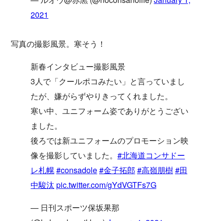
2021
写真の撮影風景。寒そう！
新春インタビュー撮影風景
3人で「クールポコみたい」と言っていまし
たが、嫌がらずやりきってくれました。
寒い中、ユニフォーム姿でありがとうござい
ました。
後ろでは新ユニフォームのプロモーション映
像を撮影していました。
#北海道コンサドー
レ札幌
#consadole
#金子拓郎
#高嶺朋樹
#田
中駿汰
pic.twitter.com/gYdVGTFs7G
— 日刊スポーツ保坂果那