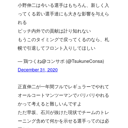
小野伸二は今いる選手はもちろん、新しく入
ってくる若い選手達にも大きな影響を与えら
れる
ピッチ内外での貢献は計り知れない
もうこのタイミングで戻ってくるのなら、札
幌で引退してフロント入りしてほしい
— 鶏つくね@コンサポ (@TsukuneConsa)
December 31, 2020
正直伸二が一年間フルでレギュラーでやれて
オールコートマンツーマンでバリバリやれる
かって考えると難しいんですよ
ただ早坂、石川が抜けた現状でチームのトレ
ーニング含めて何かを示せる選手ってのは必