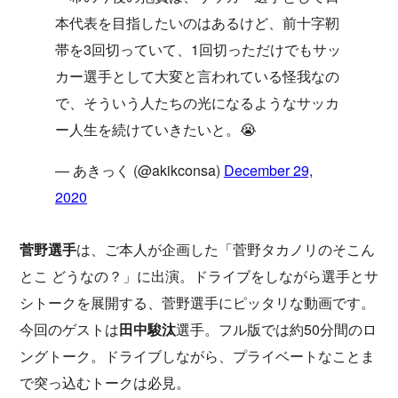
本代表を目指したいのはあるけど、前十字靭
帯を3回切っていて、1回切っただけでもサッ
カー選手として大変と言われている怪我なの
で、そういう人たちの光になるようなサッカ
ー人生を続けていきたいと。😭
— あきっく (@akikconsa)
December 29,
2020
菅野選手
は、ご本人が企画した「菅野タカノリのそこん
とこ どうなの？」に出演。ドライブをしながら選手とサ
シトークを展開する、菅野選手にピッタリな動画です。
今回のゲストは
田中駿汰
選手。フル版では約50分間のロ
ングトーク。ドライブしながら、プライベートなことま
で突っ込むトークは必見。