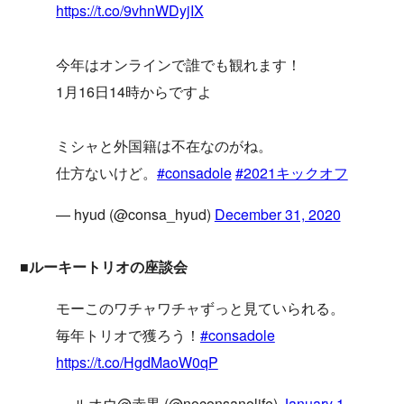
https://t.co/9vhnWDyjIX
今年はオンラインで誰でも観れます！
1月16日14時からですよ
ミシャと外国籍は不在なのがね。
仕方ないけど。
#consadole
#2021キックオフ
— hyud (@consa_hyud)
December 31, 2020
■ルーキートリオの座談会
モーこのワチャワチャずっと見ていられる。
毎年トリオで獲ろう！
#consadole
https://t.co/HgdMaoW0qP
— ルオウ@赤黒 (@noconsanolife)
January 1,