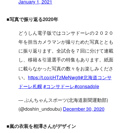
January 1, 2021
■写真で振り返る2020年
どうしん電子版ではコンサドーレの２０２０
年を担当カメラマンが撮りためた写真ととも
に振り返ります。全試合を７回に分けて連載
し、移籍＆引退選手の特集もあります。紙面
に載らなかった写真の数々をお楽しみくださ
い。
https://t.co/cHTzMeNwg9
#北海道コンサ
ドーレ札幌
#コンサドーレ
#consadole
— ぶんちゃんスポーツ(北海道新聞運動部)
(@doshin_undoubu)
December 30, 2020
■嵐の衣装を相澤さんがデザイン