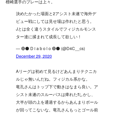
檀崎選手のプレーは上々。
決めたかった場面と2アシスト未遂で海外デ
ビュー戦にしては見せ場は作れたと思う。
Jとは全く違うスタイルでフィジカルモンス
ター達に揉まれて成長して欲しい！
— 🔴⚫️ D i a b o l o 🔴⚫️ (@D4C__cs)
December 29, 2020
Aリーグは初めて見るけどあんまりテクニカ
ルじゃ無いんだね。フィジカル系かな。
竜孔さんはトップ下で動きはなまら良い。ア
シスト未遂のスルーパスは痺れた❗️しかし、
大半が頭の上を通過するからあんまりボール
が回ってこないな。竜孔さんもっとゴール前