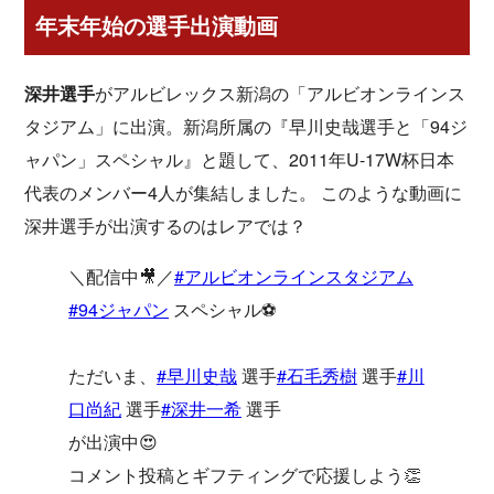
年末年始の選手出演動画
深井選手
がアルビレックス新潟の「アルビオンラインス
タジアム」に出演。新潟所属の『早川史哉選手と「94ジ
ャパン」スペシャル』と題して、2011年U-17W杯日本
代表のメンバー4人が集結しました。 このような動画に
深井選手が出演するのはレアでは？
＼配信中🎥／
#アルビオンラインスタジアム
#94ジャパン
スペシャル⚽
ただいま、
#早川史哉
選手
#石毛秀樹
選手
#川
口尚紀
選手
#深井一希
選手
が出演中😍
コメント投稿とギフティングで応援しよう👏