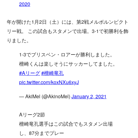
2020
年が開けた1月2日（土）には、第2戦メルボルンビクト
リー戦。 この試合もスタメンで出場。3-1で初勝利を飾
りました。
1-3でブリスベン・ロアーが勝利しました。
檀崎くんは楽しそうにサッカーしてました。
#Aリーグ
#檀崎竜孔
pic.twitter.com/koxNXu6xyJ
— AkiMel (@AkinoMel)
January 2, 2021
Aリーグ2節
檀崎竜孔選手はこの試合でもスタメン出場
し、87分までプレー