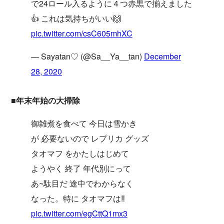
で24ロール入るように４つ赤黒で揃えました
👍 これは気持ちがいい🙌
pic.twitter.com/csC605mhXC
— Sayatan♡ (@Sa__Ya__tan)
December
28, 2020
■年末年始の大掃除
御雑煮を食べて 今日は雪かき
が 必要ないので レプリカ グッズ
タオマフ をかたしはじめて
ようやく 終了 年代別にって
あ~駄目だ 途中でわからなく
なった。特に タオマフは‼️
pic.twitter.com/egCttQ1mx3