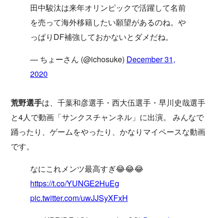
田中駿汰は来年オリンピックで活躍して名前
を売って海外移籍したい願望があるのね。や
っぱりDF補強しておかないとダメだね。
— ちょーさん (@ichosuke)
December 31,
2020
荒野選手
は、千葉和彦選手・西大伍選手・早川史哉選手
と4人で動画「サンクスチャンネル」に出演。 みんなで
踊ったり、ゲームをやったり、かなりマイペースな動画
です。
なにこれメンツ最高すぎ😂😂😂
https://t.co/YUNGE2HuEg
pic.twitter.com/uwJJSyXFxH