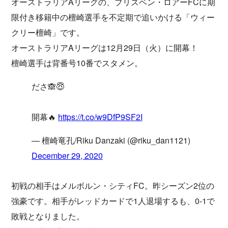
オーストラリアAリーグの、ブリズベン・ロアーFCに期
限付き移籍中の檀崎選手を不定期で追いかける「ウィー
クリー檀崎」です。
オーストラリアAリーグは12月29日（火）に開幕！
檀崎選手は背番号10番でスタメン。
ださ🙈😇
開幕🔥
https://t.co/w9DfP9SF2I
— 檀崎竜孔/Riku Danzaki (@riku_dan1121)
December 29, 2020
初戦の相手はメルボルン・シティFC。昨シーズン2位の
強豪です。相手がレッドカードで1人退場するも、0-1で
敗戦となりました。