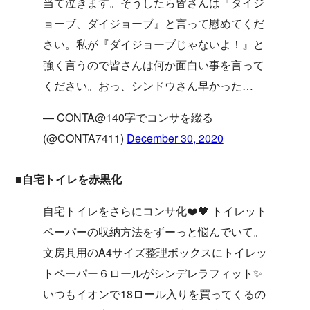
当て泣きます。そうしたら皆さんは『ダイジ
ョーブ、ダイジョーブ』と言って慰めてくだ
さい。私が『ダイジョーブじゃないよ！』と
強く言うので皆さんは何か面白い事を言って
ください。おっ、シンドウさん早かった…
— CONTA@140字でコンサを綴る
(@CONTA7411)
December 30, 2020
■自宅トイレを赤黒化
自宅トイレをさらにコンサ化❤️🖤 トイレット
ペーパーの収納方法をずーっと悩んでいて。
文房具用のA4サイズ整理ボックスにトイレッ
トペーパー６ロールがシンデレラフィット✨
いつもイオンで18ロール入りを買ってくるの