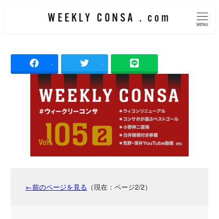
メ
WEEKLY CONSA . com
イ
MENU
ン
コ
-
-
ン
テ
ン
ツ
へ
移
動
←前のページを見る
（現在：ページ2/2）