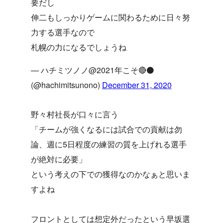
要だし
伸二もしっかりゲームに関わるために日々努
力する選手なので
札幌の力になるでしょうね
— ハチミツノノ@2021年こそ🔴⚫️
(@hachimitsunono)
December 31, 2020
野々村社長が口々に言う
「チームが強くなるには試合での貢献は勿
論、週に5日程度の練習の質を上げれる選手
が絶対に必要」
という考えの下での獲得なのかなぁと思いま
すよね
フロントとしては想定外だったという早坂選