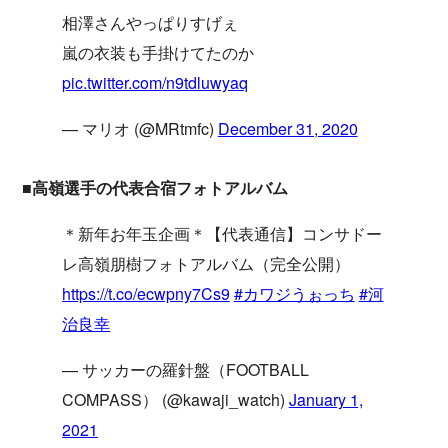
相澤さんやっぱりすげぇ
嵐の衣装も手掛けてたのか
pic.twitter.com/n9tdluwyaq
— マリオ (@MRtmfc)
December 31, 2020
■高嶺選手の代表合宿フォトアルバム
＊新年お年玉企画＊【代表通信】コンサドー
レ高嶺朋樹フォトアルバム（完全公開）
https://t.co/ecwpny7Cs9
#カワジうぉっち
#河
治良幸
— サッカーの羅針盤（FOOTBALL
COMPASS） (@kawaji_watch)
January 1,
2021