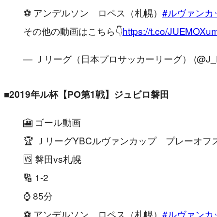
⚽️ アンデルソン ロペス（札幌）
#ルヴァンカ
その他の動画はこちら👇
https://t.co/JUEMOX
— Ｊリーグ（日本プロサッカーリーグ） (@J_Le
■2019
年
ル杯【PO第1戦】ジュビロ磐田
🎦 ゴール動画
🏆 ＪリーグYBCルヴァンカップ プレーオフ
🆚 磐田vs札幌
🔢 1-2
⌚️ 85分
⚽️ アンデルソン ロペス（札幌）
#ルヴァンカ