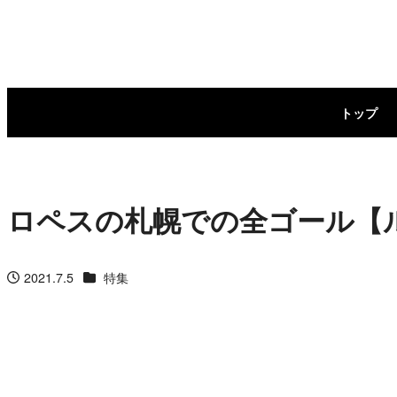
メ
イ
ン
トップ
コ
ン
テ
ロペスの札幌での全ゴール【
ン
ツ
カテゴリー
2021.7.5
特集
投稿日
へ
移
動