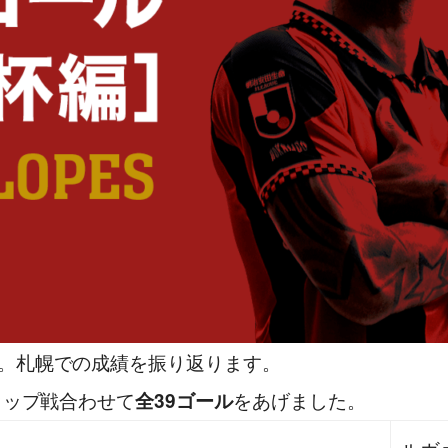
。札幌での成績を振り返ります。
カップ戦合わせて
をあげました。
全39ゴール