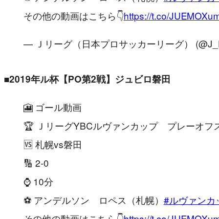
その他の動画はこちら👇
https://t.co/JUEMOX
— Ｊリーグ（日本プロサッカーリーグ） (@J_Le
■2019
年
ル杯【PO第2戦】ジュビロ磐田
🎦 ゴール動画
🏆 ＪリーグYBCルヴァンカップ プレーオフ
🆚 札幌vs磐田
🔢 2-0
⌚️ 10分
⚽️ アンデルソン ロペス（札幌）
#ルヴァンカ
その他の動画はこちら👇
https://t.co/JUEMOX