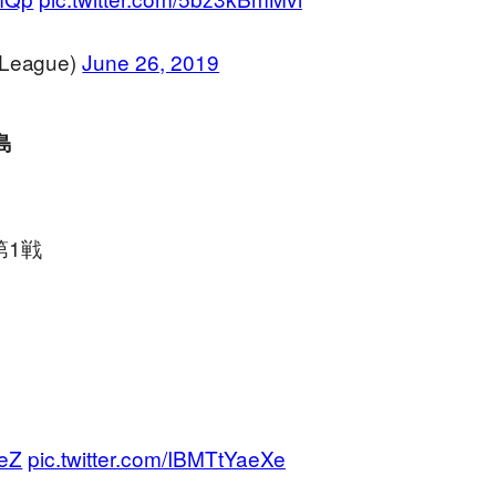
ague)
June 26, 2019
島
第1戦
YeZ
pic.twitter.com/IBMTtYaeXe