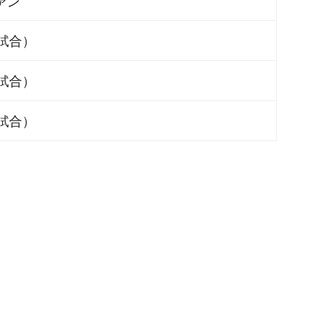
ァン
試合）
試合）
試合）