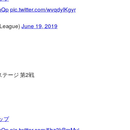
umQp
pic.twitter.com/wvqdylKgyr
ague)
June 19, 2019
ステージ 第2戦
ップ
umQp
pic.twitter.com/5bz3kBmMvi