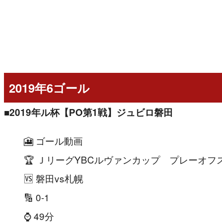
2019年6ゴール
■2019年ル杯【PO第1戦】ジュビロ磐田
🎦 ゴール動画
🏆 ＪリーグYBCルヴァンカップ プレーオフ
🆚 磐田vs札幌
🔢 0-1
⌚️ 49分