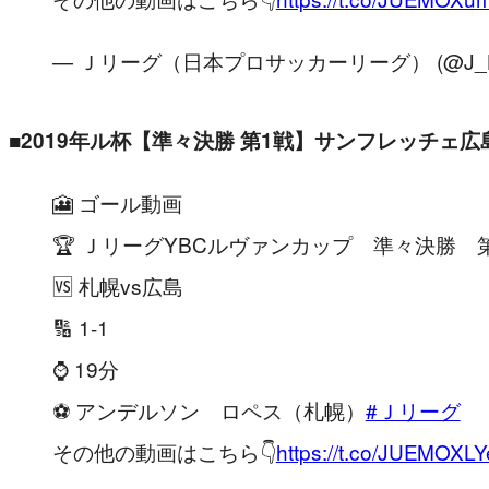
— Ｊリーグ（日本プロサッカーリーグ） (@J_Le
■2019
年
ル杯【準々決勝 第1戦】サンフレッチェ広
🎦 ゴール動画
🏆 ＪリーグYBCルヴァンカップ 準々決勝 
🆚 札幌vs広島
🔢 1-1
⌚️ 19分
⚽️ アンデルソン ロペス（札幌）
#Ｊリーグ
その他の動画はこちら👇
https://t.co/JUEMOXL