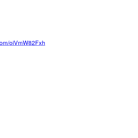
r.com/oiVmW82Fxh