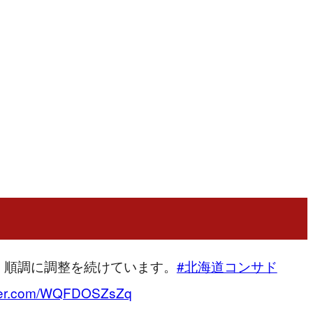
、順調に調整を続けています。
#北海道コンサド
itter.com/WQFDOSZsZq