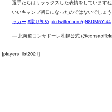
選手たちはリラックスした表情をしていますね
いいキャンプ初日になったのではないでしょう
ッカー
#蹴り初め
pic.twitter.com/gN8DM5YI44
— 北海道コンサドーレ札幌公式 (@consaofficia
[players_list2021]