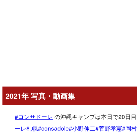
2021年 写真・動画集
#コンサドーレ
の沖縄キャンプは本日で20日
ーレ札幌
#consadole
#小野伸二
#菅野孝憲
#岡