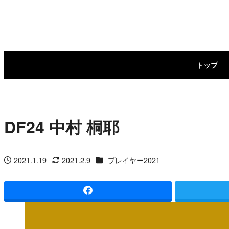
メ
イ
ン
トップ
コ
ン
テ
DF24 中村 桐耶
ン
ツ
カテゴリー
2021.1.19
2021.2.9
プレイヤー2021
投稿日
更新日
へ
移
-
動